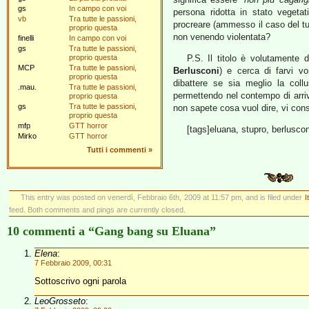
gs
In campo con voi
persona ridotta in stato vegeta
vb
Tra tutte le passioni,
procreare (ammesso il caso del tut
proprio questa
non venendo violentata?
finelli
In campo con voi
gs
Tra tutte le passioni,
proprio questa
P.S. Il titolo è volutamente
MCP
Tra tutte le passioni,
Berlusconi
) e cerca di farvi v
proprio questa
dibattere se sia meglio la coll
.mau.
Tra tutte le passioni,
permettendo nel contempo di arri
proprio questa
gs
Tra tutte le passioni,
non sapete cosa vuol dire, vi consi
proprio questa
mfp
GTT horror
[tags]eluana, stupro, berlusconi
Mirko
GTT horror
Tutti i commenti
»
This entry was posted on venerdì, Febbraio 6th, 2009 at 11:57 pm, and is filed under
I
feed. Both comments and pings are currently closed.
10 commenti a “Gang bang su Eluana”
Elena
:
7 Febbraio 2009, 00:31
Sottoscrivo ogni parola
LeoGrosseto
: