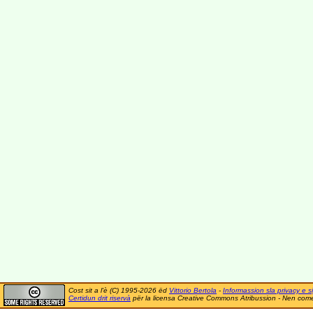
Cost sit a l'è (C) 1995-2026 ëd
Vittorio Bertola
-
Informassion sla privacy e si
Certidun drit riservà
për la licensa Creative Commons Atribussion - Nen comer