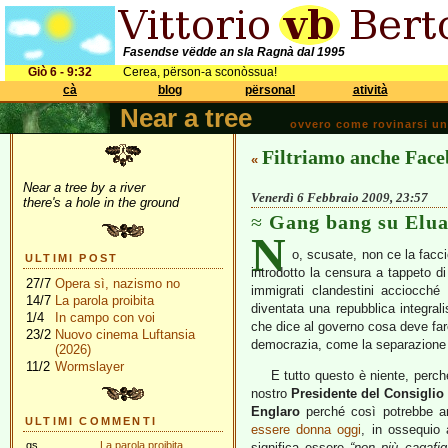
Fasendse vëdde an sla Ragnà dal 1995
Giò 6 - 9:32
Cerea, përson-a sconòssua!
cà
blog
përsonal
atività
Near a tree
ovvero come rovinarsi una 
Filtriamo anche Face
«
Near a tree by a river
Venerdì 6 Febbraio 2009, 23:57
there's a hole in the ground
Gang bang su Elu
N
o, scusate, non ce la facci
ULTIMI POST
introdotto la censura a tappeto di 
27/7
Opera sì, nazismo no
immigrati clandestini acciocché
14/7
La parola proibita
diventata una repubblica integrali
1/4
In campo con voi
che dice al governo cosa deve fare
23/2
Nuovo cinema Luftansia
democrazia, come la separazione tr
(2026)
11/2
Wormslayer
E tutto questo è niente, perch
nostro
Presidente del Consiglio
Englaro
perché così potrebbe an
ULTIMI COMMENTI
essere donna oggi
, in ossequio 
gs
La parola proibita
significa essere
“non più cagafigl