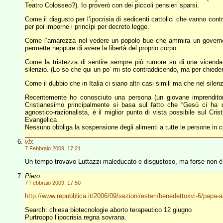
Teatro Colosseo?). Io proverò con dei piccoli pensieri sparsi.
Come il disgusto per l’ipocrisia di sedicenti cattolici che vanno cont
per poi imporne i princìpi per decreto legge.
Come l’amarezza nel vedere un popolo bue che ammira un governo s
permette neppure di avere la libertà del proprio corpo.
Come la tristezza di sentire sempre più rumore su di una vicend
silenzio. (Lo so che qui un po’ mi sto contraddicendo, ma per chieder
Come il dubbio che in Italia ci siano altri casi simili ma che nel sile
Recentemente ho conosciuto una persona (un giovane imprenditore 
Cristianesimo principalmente si basa sul fatto che “Gesù ci ha
agnostico-razionalista, è il miglior punto di vista possibile sul C
Evangelica…
Nessuno obbliga la sospensione degli alimenti a tutte le persone in
vb
:
7 Febbraio 2009, 17:21
Un tempo trovavo Luttazzi maleducato e disgustoso, ma forse non 
Piero
:
7 Febbraio 2009, 17:50
http://www.repubblica.it/2006/09/sezioni/esteri/benedettoxvi-6/papa-
Search: chiesa biotecnologie aborto terapeutico 12 giugno
Purtroppo l’ipocrisia regna sovrana.