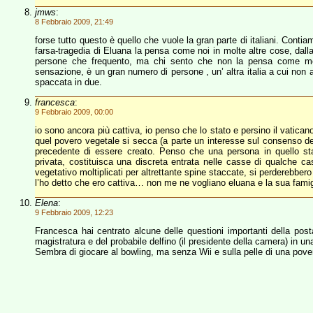
jmws
:
8 Febbraio 2009, 21:49
forse tutto questo è quello che vuole la gran parte di italiani. Cont
farsa-tragedia di Eluana la pensa come noi in molte altre cose, dalla 
persone che frequento, ma chi sento che non la pensa come me,
sensazione, è un gran numero di persone , un’ altra italia a cui non a
spaccata in due.
francesca
:
9 Febbraio 2009, 00:00
io sono ancora più cattiva, io penso che lo stato e persino il vatica
quel povero vegetale si secca (a parte un interesse sul consenso de
precedente di essere creato. Penso che una persona in quello stat
privata, costituisca una discreta entrata nelle casse di qualche 
vegetativo moltiplicati per altrettante spine staccate, si perderebbero 
l’ho detto che ero cattiva… non me ne vogliano eluana e la sua famigl
Elena
:
9 Febbraio 2009, 12:23
Francesca hai centrato alcune delle questioni importanti della posta
magistratura e del probabile delfino (il presidente della camera) in un
Sembra di giocare al bowling, ma senza Wii e sulla pelle di una pove