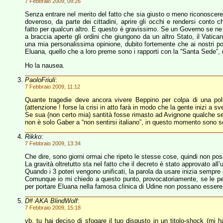
7 Febbraio 2009, 09:26
Senza entrare nel merito del fatto che sia giusto o meno riconoscere 
doveroso, da parte dei cittadini, aprire gli occhi e rendersi conto ch
fatto per qualcun altro. E questo è gravissimo. Se un Governo se ne i
a braccia aperte gli ordini che giungono da un altro Stato, il Vatic
una mia personalissima opinione, dubito fortemente che ai nostri poli
Eluana, quello che a loro preme sono i rapporti con la “Santa Sede”, q
Ho la nausea.
PaoloFriuli
:
7 Febbraio 2009, 11:12
Quante tragedie deve ancora vivere Beppino per colpa di una polit
(attenzione ! forse la crisi in atto farà in modo che la gente inizi a sveg
Se sua (non certo mia) santità fosse rimasto ad Avignone qualche se
non è solo Gaber a “non sentirsi italiano”, in questo momento sono s
Rikko
:
7 Febbraio 2009, 13:34
Che dire, sono giorni ormai che ripeto le stesse cose, quindi non po
La gravità oltretutto sta nel fatto che il decreto è stato approvato all’
Quando i 3 poteri vengono unificati, la parola da usare inizia semp
Comunque io mi chiedo a questo punto, provocatoriamente, se le pe
per portare Eluana nella famosa clinica di Udine non possano essere c
D# AKA BlindWolf
:
7 Febbraio 2009, 15:18
vb, tu hai deciso di sfogare il tuo disgusto in un titolo-shock (mi h