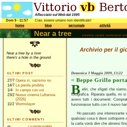
Affacciato sul Web dal 1995
Dom 9 - 11:57
Ciao, essere umano non identificato!
home
blog
personale
attività
Near a tree
ovvero come rovinarsi una 
Archivio per il g
Near a tree by a river
there's a hole in the ground
Domenica 3 Maggio 2009, 13:22
ULTIMI POST
Beppe Grillo porta
27/7
Opera sì, nazismo no
B
14/7
La parola proibita
elin, che sfigati che siamo
1/4
In campo con voi
fotografica. Riparata quella, mi s
23/2
Nuovo cinema Luftansia
(2026)
avevo tutti i documenti. Compra
11/2
Wormslayer
funzionasse tutto con il nuovo har
Ho passato una interessante es
qualsiasi cosa ti deve sottoporre 
ULTIMI COMMENTI
la carta vorrà dire che almeno fin
gs
La parola proibita