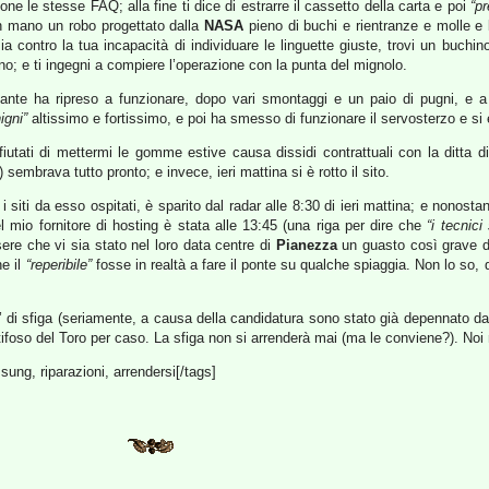
ne le stesse FAQ; alla fine ti dice di estrarre il cassetto della carta e poi
“pr
 in mano un robo progettato dalla
NASA
pieno di buchi e rientranze e molle e 
contro la tua incapacità di individuare le linguette giuste, trovi un buchino 
o; e ti ingegni a compiere l’operazione con la punta del mignolo.
ante ha ripreso a funzionare, dopo vari smontaggi e un paio di pugni, e 
igni”
altissimo e fortissimo, e poi ha smesso di funzionare il servosterzo e si 
fiutati di mettermi le gomme estive causa dissidi contrattuali con la ditta di 
) sembrava tutto pronto; e invece, ieri mattina si è rotto il sito.
i i siti da esso ospitati, è sparito dal radar alle 8:30 di ieri mattina; e nonost
l mio fornitore di hosting è stata alle 13:45 (una riga per dire che
“i tecnici
e che vi sia stato nel loro data centre di
Pianezza
un guasto così grave da
e il
“reperibile”
fosse in realtà a fare il ponte su qualche spiaggia. Non lo so
 di sfiga (seriamente, a causa della candidatura sono stato già depennato d
ifoso del Toro per caso. La sfiga non si arrenderà mai (ma le conviene?). Noi
msung, riparazioni, arrendersi[/tags]