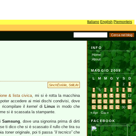
Italiano
English
Piemonteis
INFO
:Home:
:About:
MAGGIO 2009
L
M
M
G
V
S
D
1
2
3
SinchËstèile
,
StillLife
4
5
6
7
8
9
10
one & lista civica
, mi si è rotta la macchina
11
12
13
14
15
16
17
poter accedere ai miei dischi condivisi, dove
18
19
20
21
22
23
24
 ricompilare il
kernel
di
Linux
in modo che
25
26
27
28
29
30
31
irme si è scassata la stampante.
« Apr
Giu »
di
Samsung
, dove una signorina prima di dirti
FACEBOOK
 se ti dico che si è scassato il rullo che tira su
bia
toner
originale, poi ti passa
“il tecnico”
che