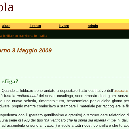
aiuto
il resto
lavoro
admin
brillante carriera in Italia
iorno 3 Maggio 2009
 sfiga?
. Quando a febbraio sono andato a depositare l’atto costitutivo dell’
associazi
i è fusa la
motherboard
del server casalingo; sono rimasto dieci giorni senza 
ta una nuova scheda, rimontato tutto, bestemmiato per qualche giorno per
dware, proprio mentre cominciavo a stampare il materiale per raccogliere le f
perienza con il (peraltro gentilissimo e gratuito)
customer care
telefonico 
a una serie di FAQ del tipo
“ha verificato che la spina sia inserita?”
(belin, dai,
o ad accenderla ci sono arrivato…) e vuole a tutti i costi controllare che tu ab