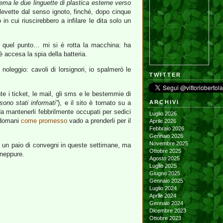
ema le due linguette di plastica esterne verso
levette dal senso ignoto, finché, dopo cinque
in cui riuscirebbero a infilare le dita solo un
a quel punto… mi si è rotta la macchina: ha
è accesa la spia della batteria.
noleggio: cavoli di lorsignori, io spalmerò le
TWITTER
ante i ticket, le mail, gli sms e le bestemmie di
 sono stati informati”
), e il sito è tornato su a
ARCHIVI
 mantenerli febbrilmente occupati per sedici
Luglio 2026
, domani
come promesso
vado a prenderli per il
Aprile 2026
Febbraio 2026
Gennaio 2026
Novembre 2025
a un paio di convegni in queste settimane, ma
Ottobre 2025
 neppure.
Agosto 2025
Luglio 2025
Giugno 2025
Gennaio 2025
Luglio 2024
Aprile 2024
Gennaio 2024
Dicembre 2023
Ottobre 2023