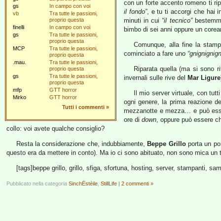
con un forte accento romeno ti ripo
gs
In campo con voi
il fondo”
, e tu ti accorgi che hai
vb
Tra tutte le passioni,
proprio questa
minuti in cui
“il tecnico”
bestemmia 
finelli
In campo con voi
bimbo di sei anni oppure un corean
gs
Tra tutte le passioni,
proprio questa
Comunque, alla fine la stamp
MCP
Tra tutte le passioni,
cominciato a fare uno
“gnignignign
proprio questa
.mau.
Tra tutte le passioni,
Riparata quella (ma si sono ri
proprio questa
gs
Tra tutte le passioni,
invernali sulle rive del
Mar Ligure
proprio questa
mfp
GTT horror
Il mio server virtuale, con tutt
Mirko
GTT horror
ogni genere, la prima reazione de
Tutti i commenti
»
mezzanotte e mezza… e può esser
ore di
down
, oppure può essere ch
collo: voi avete qualche consiglio?
Resta la considerazione che, indubbiamente,
Beppe Grillo
porta un po’
questo era da mettere in conto). Ma io ci sono abituato, non sono mica un t
[tags]beppe grillo, grillo, sfiga, sfortuna, hosting, server, stampanti, sa
Pubblicato nella categoria
SinchËstèile
,
StillLife
|
2 commenti »