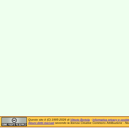
Questo sito è (C) 1995-2026 di
Vittorio Bertola
-
Informativa privacy e cooki
Alcuni diritti riservati
secondo la licenza Creative Commons Attribuzione - No