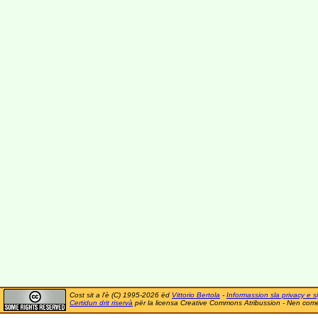
Cost sit a l'è (C) 1995-2026 ëd
Vittorio Bertola
-
Informassion sla privacy e si
Certidun drit riservà
për la licensa Creative Commons Atribussion - Nen comer