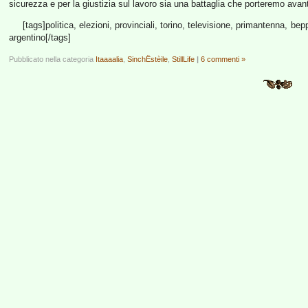
sicurezza e per la giustizia sul lavoro sia una battaglia che porteremo avant
[tags]politica, elezioni, provinciali, torino, televisione, primantenna, beppe 
argentino[/tags]
Pubblicato nella categoria
Itaaaalia
,
SinchËstèile
,
StillLife
|
6 commenti »