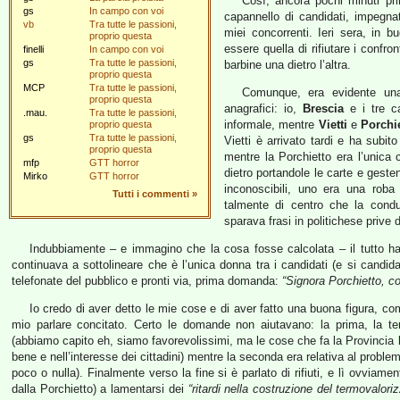
Così, ancora pochi minuti pr
gs
In campo con voi
capannello di candidati, impegnati
vb
Tra tutte le passioni,
miei concorrenti. Ieri sera, in
proprio questa
essere quella di rifiutare i confro
finelli
In campo con voi
gs
Tra tutte le passioni,
barbine una dietro l’altra.
proprio questa
MCP
Tra tutte le passioni,
Comunque, era evidente una 
proprio questa
anagrafici: io,
Brescia
e i tre ca
.mau.
Tra tutte le passioni,
informale, mentre
Vietti
e
Porchi
proprio questa
gs
Tra tutte le passioni,
Vietti è arrivato tardi e ha subit
proprio questa
mentre la Porchietto era l’unica
mfp
GTT horror
dietro portandole le carte e gesten
Mirko
GTT horror
inconoscibili, uno era una roba
Tutti i commenti
»
talmente di centro che la condu
sparava frasi in politichese prive 
Indubbiamente – e immagino che la cosa fosse calcolata – il tutto ha fa
continuava a sottolineare che è l’unica donna tra i candidati (e si candi
telefonate del pubblico e pronti via, prima domanda:
“Signora Porchietto, co
Io credo di aver detto le mie cose e di aver fatto una buona figura, co
mio parlare concitato. Certo le domande non aiutavano: la prima, la terz
(abbiamo capito eh, siamo favorevolissimi, ma le cose che fa la Provincia 
bene e nell’interesse dei cittadini) mentre la seconda era relativa al probl
poco o nulla). Finalmente verso la fine si è parlato di rifiuti, e lì ovviame
dalla Porchietto) a lamentarsi dei
“ritardi nella costruzione del termovalori