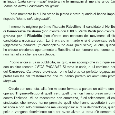
in lingua
“parla come mangi”
(resteranno le immagini di me che grido
“ri
“come ha detto il candidato dei grillini…”
.
L’altro momento in cui ho steso la platea è stato quando ci hanno impo
risposto
“siamo solo disgustati”
.
Il momento migliore però me l’ha dato
Rabellino
, il candidato di
No Eur
di
Democrazia Cristiana
(non c’entra con l’
UDC
),
Verdi Verdi
(non c’entra
granata per il Filadelfia
(non c’entra con nessuno dei movimenti di tif
candidatura giudicate voi… Lui è entrato in ritardo e si è presentato esib
(gigantesco)
“parlante”
(microscopico)
“no euro”
(minuscolo). Al che, quando 
ho chiuso chiedendo apertamente a Rabellino di confermare che, come ha detto
non ha nulla a che fare con Beppe.
Proprio allora si va in pubblicità, mi giro, e mi accorgo che in cinque se
con un altro recante
“LEGA PADANA”
! Si torna in onda, e lui comincia c
del
Canavese
, Canavese provincia, Torino ladrona, da perfetto legapadanis
professionista del trasformismo che mi hanno portato ad ammirarlo pr
chapeau
.
Chiudo con una nota: alla fine mi sono fermato a parlare un attimo con
operaio
Thyssen-Krupp
di quelli veri, quelli che non hanno preso soldi
contro l’azienda. Mi ha raccontato con amarezza, fuori telecamere, di come
sindacato, che invece hanno premiato quelli che hanno accettato i comp
vicenda è non solo drammatica ma vergognosa: al di là dell’ideologia, qua
pelle e vengono discriminate solo per avere alzato la testa c’è sempre da