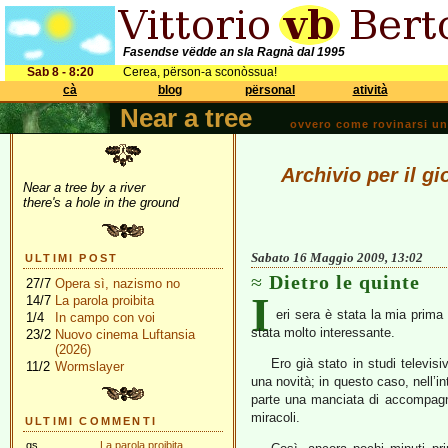
Fasendse vëdde an sla Ragnà dal 1995
Sab 8 - 8:20
Cerea, përson-a sconòssua!
cà
blog
përsonal
atività
Near a tree
ovvero come rovinarsi una 
Archivio per il g
Near a tree by a river
there's a hole in the ground
Sabato 16 Maggio 2009, 13:02
ULTIMI POST
Dietro le quinte
27/7
Opera sì, nazismo no
I
14/7
La parola proibita
eri sera è stata la mia prima 
1/4
In campo con voi
stata molto interessante.
23/2
Nuovo cinema Luftansia
(2026)
Ero già stato in studi televisi
11/2
Wormslayer
una novità; in questo caso, nell’in
parte una manciata di accompagna
miracoli.
ULTIMI COMMENTI
gs
La parola proibita