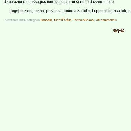
disperazione e rassegnazione generale mi sembra davvero molto.
[tags]elezioni, torino, provincia, torino a 5 stelle, beppe grillo, risultati,
Pubblicato nella categoria
Itaaaalia
,
SinchËstèile
,
TorinoInBocca
|
38 commenti »