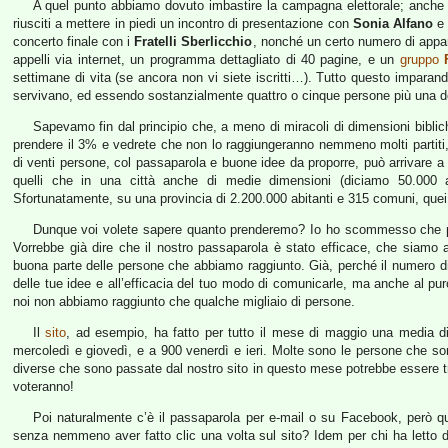
A quel punto abbiamo dovuto imbastire la campagna elettorale; anche 
riusciti a mettere in piedi un incontro di presentazione con
Sonia Alfano
e 
concerto finale con i
Fratelli Sberlicchio
, nonché un certo numero di appariz
appelli via internet, un programma dettagliato di 40 pagine, e un
gruppo
settimane di vita (se ancora non vi siete iscritti…). Tutto questo impar
servivano, ed essendo sostanzialmente quattro o cinque persone più una do
Sapevamo fin dal principio che, a meno di miracoli di dimensioni biblic
prendere il 3% e vedrete che non lo raggiungeranno nemmeno molti partiti, 
di venti persone, col passaparola e buone idee da proporre, può arrivare a 
quelli che in una città anche di medie dimensioni (diciamo 50.000 ab
Sfortunatamente, su una provincia di 2.200.000 abitanti e 315 comuni, qu
Dunque voi volete sapere quanto prenderemo? Io ho scommesso che pre
Vorrebbe già dire che il nostro passaparola è stato efficace, che siamo an
buona parte delle persone che abbiamo raggiunto. Già, perché il numero di v
delle tue idee e all’efficacia del tuo modo di comunicarle, ma anche al p
noi non abbiamo raggiunto che qualche migliaio di persone.
Il
sito
, ad esempio, ha fatto per tutto il mese di maggio una media di c
mercoledì e giovedì, e a 900 venerdì e ieri. Molte sono le persone che so
diverse che sono passate dal nostro sito in questo mese potrebbe essere tra
voteranno!
Poi naturalmente c’è il passaparola per e-mail o su Facebook, però qu
senza nemmeno aver fatto clic una volta sul sito? Idem per chi ha letto d