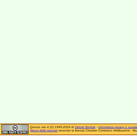
Questo sito è (C) 1995-2026 di
Vittorio Bertola
-
Informativa privacy e cooki
Alcuni diritti riservati
secondo la licenza Creative Commons Attribuzione - No