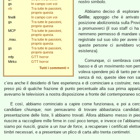
nostro simbolo.
gs
In campo con voi
vb
Tra tutte le passioni,
Abbiamo deciso di esplorare
proprio questa
Grillo
; appoggio che è arrivato 
finelli
In campo con voi
gs
Tra tutte le passioni,
posizione abolizionista sulla Prov
proprio questa
a promuoverci (il suo staff ci ha 
MCP
Tra tutte le passioni,
nemmeno permesso di mandare una
proprio questa
registrate sul suo sito per avere i
.mau.
Tra tutte le passioni,
proprio questa
queste persone ci avrebbero v
gs
Tra tutte le passioni,
esistenza).
proprio questa
mfp
GTT horror
Comunque, ci sembrava contrad
Mirko
GTT horror
basso e di un movimento non person
Tutti i commenti
»
voleva spendere più di tanto per n
senza di noi, queste idee non sar
c’era anche il desiderio di fare esperienza e di cominciare a costruire;
preso più di qualche frazione di punto percentuale alla sua prima appa
avevamo le televisioni a nostra disposizione a fronte del contemporaneo sciogl
E così, abbiamo cominciato a capire come funzionava, e poi a cerc
candidare chiunque; non pensavamo di trovare abbastanza candidati
presentazione delle liste, li abbiamo trovati. Allora abbiamo messo in pi
riuscire a raccogliere mille firme in così poco tempo, e invece ce l’abbiamo 
siamo poi riusciti, grazie a un
tour de force
, a recuperare i certificati elet
timbri necessari, e a presentare un plico di carta alto trenta centimetri.