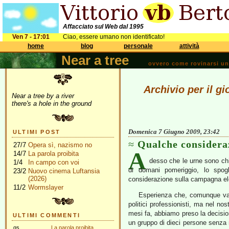
Affacciato sul Web dal 1995
Ven 7 - 17:01
Ciao, essere umano non identificato!
home
blog
personale
attività
Near a tree
ovvero come rovinarsi una 
Archivio per il g
Near a tree by a river
there's a hole in the ground
Domenica 7 Giugno 2009, 23:42
ULTIMI POST
Qualche consideraz
27/7
Opera sì, nazismo no
A
14/7
La parola proibita
desso che le urne sono chi
1/4
In campo con voi
di domani pomeriggio, lo spogli
23/2
Nuovo cinema Luftansia
(2026)
considerazione sulla campagna ele
11/2
Wormslayer
Esperienza che, comunque vad
politici professionisti, ma nel no
mesi fa, abbiamo preso la decision
ULTIMI COMMENTI
un gruppo di dieci persone senza
gs
La parola proibita