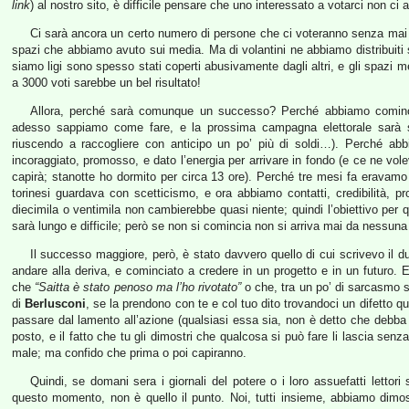
link
) al nostro sito, è difficile pensare che uno interessato a votarci non c
Ci sarà ancora un certo numero di persone che ci voteranno senza mai ave
spazi che abbiamo avuto sui media. Ma di volantini ne abbiamo distribuiti 
siamo ligi sono spesso stati coperti abusivamente dagli altri, e gli spazi m
a 3000 voti sarebbe un bel risultato!
Allora, perché sarà comunque un successo? Perché abbiamo cominci
adesso sappiamo come fare, e la prossima campagna elettorale sarà sic
riuscendo a raccogliere con anticipo un po’ più di soldi…). Perché abb
incoraggiato, promosso, e dato l’energia per arrivare in fondo (e ce ne vole
capirà; stanotte ho dormito per circa 13 ore). Perché tre mesi fa eravamo un
torinesi guardava con scetticismo, e ora abbiamo contatti, credibilità, p
diecimila o ventimila non cambierebbe quasi niente; quindi l’obiettivo per 
sarà lungo e difficile; però se non si comincia non si arriva mai da nessuna
Il successo maggiore, però, è stato davvero quello di cui scrivevo il d
andare alla deriva, e cominciato a credere in un progetto e in un futuro.
che
“Saitta è stato penoso ma l’ho rivotato”
o che, tra un po’ di sarcasmo 
di
Berlusconi
, se la prendono con te e col tuo dito trovandoci un difetto qu
passare dal lamento all’azione (qualsiasi essa sia, non è detto che debb
posto, e il fatto che tu gli dimostri che qualcosa si può fare li lascia sen
male; ma confido che prima o poi capiranno.
Quindi, se domani sera i giornali del potere o i loro assuefatti lettori si 
questo momento, non è quello il punto. Noi, tutti insieme, abbiamo dimos