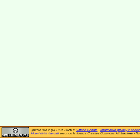
Questo sito è (C) 1995-2026 di
Vittorio Bertola
-
Informativa privacy e cooki
Alcuni diritti riservati
secondo la licenza Creative Commons Attribuzione - No