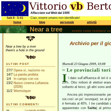
Affacciato sul Web dal 1995
Sab 8 - 5:41
Ciao, essere umano non identificato!
home
blog
personale
attività
Near a tree
ovvero come rovinarsi una 
Archivio per il g
Near a tree by a river
there's a hole in the ground
Martedì 23 Giugno 2009, 10:08
ULTIMI POST
Le provinciali tor
27/7
Opera sì, nazismo no
I
14/7
La parola proibita
l dato sull’affluenza di ieri 
1/4
In campo con voi
23%. Otto milioni di elettori era
23/2
Nuovo cinema Luftansia
(2026)
soltanto al terzo; gli altri sono 
11/2
Wormslayer
Ancora più impressionante però
sia così un po’ ovunque): se al pr
è fermata al 40%. I tre candidati a
ULTIMI COMMENTI
apparentato con
Saitta
) al prim
gs
La parola proibita