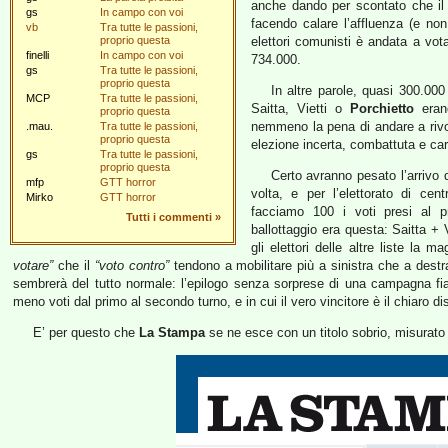
anche dando per scontato che il
gs
In campo con voi
facendo calare l’affluenza (e n
vb
Tra tutte le passioni,
proprio questa
elettori comunisti è andata a vota
finelli
In campo con voi
734.000.
gs
Tra tutte le passioni,
proprio questa
In altre parole, quasi 300.000
MCP
Tra tutte le passioni,
Saitta, Vietti o
Porchietto
eran
proprio questa
nemmeno la pena di andare a rivota
.mau.
Tra tutte le passioni,
proprio questa
elezione incerta, combattuta e cari
gs
Tra tutte le passioni,
proprio questa
Certo avranno pesato l’arrivo 
mfp
GTT horror
volta, e per l’elettorato di ce
Mirko
GTT horror
facciamo 100 i voti presi al pr
Tutti i commenti
»
ballottaggio era questa: Saitta + 
gli elettori delle altre liste la 
votare”
che il
“voto contro”
tendono a mobilitare più a sinistra che a destra
sembrerà del tutto normale: l’epilogo senza sorprese di una campagna fia
meno voti dal primo al secondo turno, e in cui il vero vincitore è il chiaro di
E’ per questo che
La Stampa
se ne esce con un titolo sobrio, misurato 