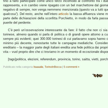
fino a farlo partecipare come unico terzo incomodo al confronto tra i due
rappresenta, e in cambio viene ripagato con un bel marchettone dal giorna
negativo di sempre, non venga nemmeno menzionata (questo va a tutti qu
qualcosa”
). Del resto, anche nell’intero
articolo
la bassa affluenza viene me
parte delle dichiarazioni della sconfitta Porchietto, in modo da farla p
puerile del perdente.
C’è però un’osservazione interessante da fare: il fatto che non ci sia
torinese, almeno quando si parla di politica o di grandi opere attorno a cu
sempre più evidenti; quei 300.000 torinesi di cui parlavamo sopra hanno 
minimo più decente, nonostante tutte le campagne mediatiche. Considerat
ereditario – la maggior parte degli italiani eredita una fede politica dai prop
vita – vuol proprio dire che ci troviamo in un momento di eccezionale dispo
[tags]politica, elezioni, referendum, provincia, torino, saitta, vietti, por
Pubblicato nella categoria
Itaaaalia
,
TorinoInBocca
|
5 commenti »