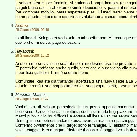
Il sabato Ikea e’ per famiglie: si caricano i propri bambini (e maga
pargoli fanno caccia al tesoro e simili, dopodiche’ si passa al ristor
Per comprare mobilio, basta aspetttare p.es. il lunedi sera: niente 
come pseudo-critici d’arte assorti nel valutare una pseudo-opera d’ar
Andrew
:
28 Giugno 2009, 09:46
Io all’Ikea di Bologna ci vado solo in infrasettimana. E comunque ent
quello che mi serve, pago ed esco…
Hayabusa
:
28 Giugno 2009, 10:12
Anche a me serviva uno scaffale per il medesimo uso, ho provato a v
E’ parecchio trafficato anche quello, visto che è pure vicino alla nu
mobilificio gialloblu. E mi è costato meno.
Comunque Ikea sta già trattando l’apertura di una nuova sede a La Logg
attuale, creerà il suo proprio traffico (e i suoi propri clienti, forse in 
Massimo Manca
:
28 Giugno 2009, 11:37
Vabbe’, vai di sabato pomeriggio in un posto appena inaugurato
benissimo. Credo che sia un’ottima scelta di marketing piazzare la 
mezzi pubblici: io ho difficoltà a entrare all’Ikea e uscirne senza 
Dormig, ma se potessi andarci senza avere la macchina parcheggiata
Confermo ovviamente che il target sono le famiglie. Ci abbiamo mang
vale il viaggio. E comunque, “distante il doppio” è soggettivo: da dov