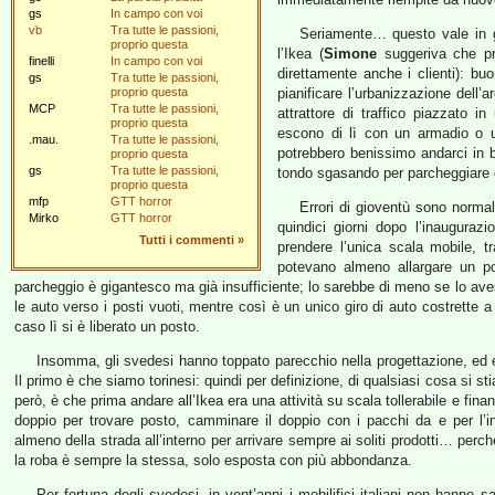
gs
In campo con voi
vb
Tra tutte le passioni,
Seriamente… questo vale in 
proprio questa
l’Ikea (
Simone
suggeriva che pr
finelli
In campo con voi
direttamente anche i clienti): b
gs
Tra tutte le passioni,
proprio questa
pianificare l’urbanizzazione dell’
MCP
Tra tutte le passioni,
attrattore di traffico piazzato in
proprio questa
escono di lì con un armadio o un
.mau.
Tra tutte le passioni,
potrebbero benissimo andarci in b
proprio questa
gs
Tra tutte le passioni,
tondo sgasando per parcheggiare o
proprio questa
mfp
GTT horror
Errori di gioventù sono norma
Mirko
GTT horror
quindici giorni dopo l’inauguraz
Tutti i commenti
»
prendere l’unica scala mobile, t
potevano almeno allargare un po’
parcheggio è gigantesco ma già insufficiente; lo sarebbe di meno se lo avesse
le auto verso i posti vuoti, mentre così è un unico giro di auto costrette a
caso lì si è liberato un posto.
Insomma, gli svedesi hanno toppato parecchio nella progettazione, ed
Il primo è che siamo torinesi: quindi per definizione, di qualsiasi cosa si 
però, è che prima andare all’Ikea era una attività su scala tollerabile e finan
doppio per trovare posto, camminare il doppio con i pacchi da e per l’ingr
almeno della strada all’interno per arrivare sempre ai soliti prodotti… perché
la roba è sempre la stessa, solo esposta con più abbondanza.
Per fortuna degli svedesi, in vent’anni i mobilifici italiani non hanno