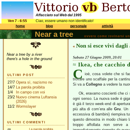
Affacciato sul Web dal 1995
Ven 7 - 6:55
Ciao, essere umano non identificato!
home
blog
personale
attività
Near a tree
ovvero come rovinarsi una 
Non si esce vivi dagli
«
Near a tree by a river
Sabato 27 Giugno 2009, 20:01
there's a hole in the ground
Ikea, che cacchio d
C
ioè, cosa volete che si f
ULTIMI POST
trovare uno scaffale per la cantin
27/7
Opera sì, nazismo no
Si va a
Collegno
a vedere la nu
14/7
La parola proibita
1/4
In campo con voi
Ok, eravamo coscienti che ci 
23/2
Nuovo cinema Luftansia
ogni senso. La nuova sede è giga
(2026)
è già il terzo week-end di apertur
11/2
Wormslayer
più alta di com’era alle
Gru
. Un 
eccessiva di bambini) riempiva tut
questo dimostra in modo chiaro l
ULTIMI COMMENTI
troppo affollata non serve a
gs
La parola proibita
immediatamente riempite da nuovo