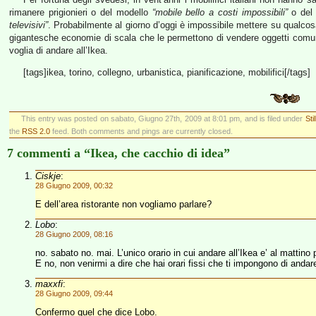
rimanere prigionieri o del modello
“mobile bello a costi impossibili”
o del
televisivi”
. Probabilmente al giorno d’oggi è impossibile mettere su qualcos
gigantesche economie di scala che le permettono di vendere oggetti comu
voglia di andare all’Ikea.
[tags]ikea, torino, collegno, urbanistica, pianificazione, mobilifici[/tags]
This entry was posted on sabato, Giugno 27th, 2009 at 8:01 pm, and is filed under
Stil
the
RSS 2.0
feed. Both comments and pings are currently closed.
7 commenti a “Ikea, che cacchio di idea”
Ciskje
:
28 Giugno 2009, 00:32
E dell’area ristorante non vogliamo parlare?
Lobo
:
28 Giugno 2009, 08:16
no. sabato no. mai. L’unico orario in cui andare all’Ikea e’ al mattino
E no, non venirmi a dire che hai orari fissi che ti impongono di andare f
maxxfi
:
28 Giugno 2009, 09:44
Confermo quel che dice Lobo.