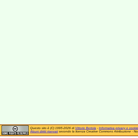
Questo sito è (C) 1995-2026 di
Vittorio Bertola
-
Informativa privacy e cooki
Alcuni diritti riservati
secondo la licenza Creative Commons Attribuzione - No