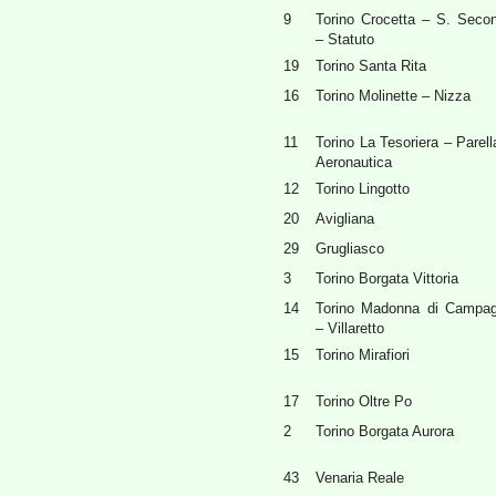
9
Torino Crocetta – S. Seco
– Statuto
19
Torino Santa Rita
16
Torino Molinette – Nizza
11
Torino La Tesoriera – Parell
Aeronautica
12
Torino Lingotto
20
Avigliana
29
Grugliasco
3
Torino Borgata Vittoria
14
Torino Madonna di Campa
– Villaretto
15
Torino Mirafiori
17
Torino Oltre Po
2
Torino Borgata Aurora
43
Venaria Reale