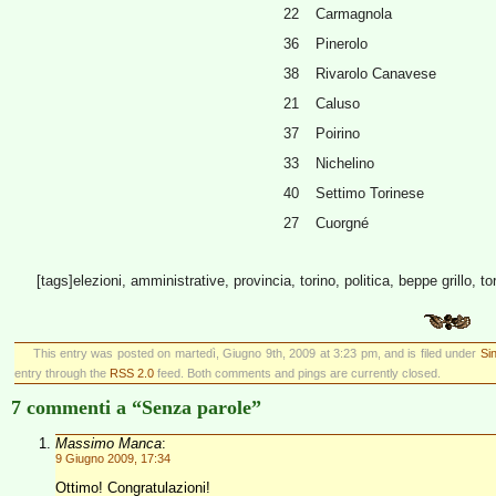
22
Carmagnola
36
Pinerolo
38
Rivarolo Canavese
21
Caluso
37
Poirino
33
Nichelino
40
Settimo Torinese
27
Cuorgné
[tags]elezioni, amministrative, provincia, torino, politica, beppe grillo, tor
This entry was posted on martedì, Giugno 9th, 2009 at 3:23 pm, and is filed under
Si
entry through the
RSS 2.0
feed. Both comments and pings are currently closed.
7 commenti a “Senza parole”
Massimo Manca
:
9 Giugno 2009, 17:34
Ottimo! Congratulazioni!