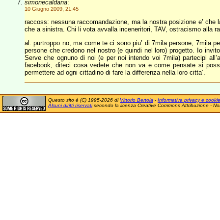
simonecaldana
:
10 Giugno 2009, 21:45
raccoss: nessuna raccomandazione, ma la nostra posizione e’ che la p
che a sinistra. Chi li vota avvalla inceneritori, TAV, ostracismo alla r
al: purtroppo no, ma come te ci sono piu’ di 7mila persone, 7mila p
persone che credono nel nostro (e quindi nel loro) progetto. Io invito
Serve che ognuno di noi (e per noi intendo voi 7mila) partecipi all’az
facebook, diteci cosa vedete che non va e come pensate si possano
permettere ad ogni cittadino di fare la differenza nella loro citta’.
Questo sito è (C) 1995-2026 di
Vittorio Bertola
-
Informativa privacy e cooki
Alcuni diritti riservati
secondo la licenza Creative Commons Attribuzione - No