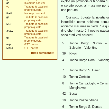
exploit (in provincia di
Modena
ci
gs
In campo con voi
è servito poco, al massimo per av
vb
Tra tutte le passioni,
uno per uno.
proprio questa
finelli
In campo con voi
gs
Tra tutte le passioni,
Qui sotto trovate la ripartizio
proprio questa
incredibile come abbiamo comun
MCP
Tra tutte le passioni,
abbiamo mai messo piede. Se quello
proprio questa
dire che il resto è il nostro pas
.mau.
Tra tutte le passioni,
proprio questa
sono stati voti sprecati.
gs
Tra tutte le passioni,
proprio questa
5
Torino Borgo Nuovo –
mfp
GTT horror
Salvario – Valentino
Mirko
GTT horror
Tutti i commenti
»
39
Rivoli
4
Torino Borgo Dora – Vanchig
7
Torino Borgo S. Paolo
10
Torino Gerbido
8
Torino Campidoglio – Cenisi
Monginevro
42
Susa
18
Torino Pozzo Strada
6
Torino Borgo S. Donato