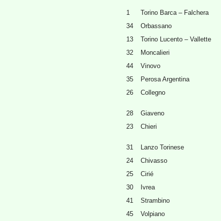
1
Torino Barca – Falchera
34
Orbassano
13
Torino Lucento – Vallette
32
Moncalieri
44
Vinovo
35
Perosa Argentina
26
Collegno
28
Giaveno
23
Chieri
31
Lanzo Torinese
24
Chivasso
25
Cirié
30
Ivrea
41
Strambino
45
Volpiano