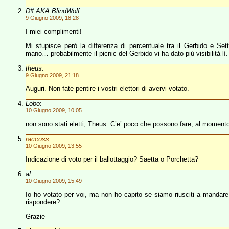
D# AKA BlindWolf
:
9 Giugno 2009, 18:28
I miei complimenti!
Mi stupisce però la differenza di percentuale tra il Gerbido e Se
mano… probabilmente il picnic del Gerbido vi ha dato più visibilità lì.
theus
:
9 Giugno 2009, 21:18
Auguri. Non fate pentire i vostri elettori di avervi votato.
Lobo
:
10 Giugno 2009, 10:05
non sono stati eletti, Theus. C’e’ poco che possono fare, al momento
raccoss
:
10 Giugno 2009, 13:55
Indicazione di voto per il ballottaggio? Saetta o Porchetta?
al
:
10 Giugno 2009, 15:49
Io ho votato per voi, ma non ho capito se siamo riusciti a mandare u
rispondere?
Grazie