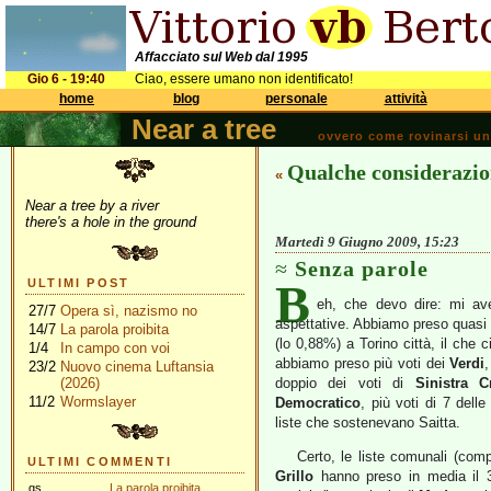
Affacciato sul Web dal 1995
Gio 6 - 19:40
Ciao, essere umano non identificato!
home
blog
personale
attività
Near a tree
ovvero come rovinarsi una 
Qualche considerazio
«
Near a tree by a river
there's a hole in the ground
Martedì 9 Giugno 2009, 15:23
Senza parole
B
ULTIMI POST
eh, che devo dire: mi avet
27/7
Opera sì, nazismo no
aspettative. Abbiamo preso quasi 
14/7
La parola proibita
(lo 0,88%) a Torino città, il che c
1/4
In campo con voi
abbiamo preso più voti dei
Verdi
23/2
Nuovo cinema Luftansia
(2026)
doppio dei voti di
Sinistra Cr
11/2
Wormslayer
Democratico
, più voti di 7 del
liste che sostenevano Saitta.
Certo, le liste comunali (com
ULTIMI COMMENTI
Grillo
hanno preso in media il 
gs
La parola proibita