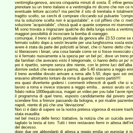
ventimiglia-genova, ancora cinquanta minuti di sosta. E infine geno
prenotare su un treno italiano e a ventimiglia mi dicono che non ce 
eventuale lettore accorto? ma perché il sito di trenitalia è totalment
tragitto scelto, se cerchi di comprare cliccando sul pulsante “compra
ma la soluzione scelta non è acquistabile”, e col piffero che ci met
soluzione “acquistabile”, chissà quali e quante sorprese mi riserverebbe
Mi sono trovata a ringraziare qualche dio della lunga sosta a ventimi
maggiori possibilità di incrociare la bomba di viareggio.
comunque, il treno è partito puntuale da genova alle 23.53 come se ni
fermato subito dopo a sestri levante per una lunghissima sosta esten
avere è stata da parte dei poliziotti ai binari, che ci hanno detto ch
si liberassero i binari, una cosa banale come se si fosse rovesciato 
si è fermato nuovamente a la spezia per un bel po’, dove un treno pro
dai familiari che avevano visto il telegiornale, ci hanno detto un po’ me
poi è ripartito, sempre senza dire niente, con le prime luci dell’alb
dormire seduti che eravamo a parma, alle 5.40 stavamo a reggio emil
il treno avrebbe dovuto arrivare a roma alle 5.50, dopo qusi sei or
eravamo altrettanto lontani da roma di quando siamo partiti!!!!
era quasi divertente godersi i commenti inferociti di quelli che si s
lavoro a roma e invece stavano a reggio emilia… avessi avuto un ce
fidato nokia 1000equalcosa, magari un video per you tube l’avrei ripr
il programma di quel treno, esposto candidamente dal povero perso
scendere fino a firenze passando da bologna, e poi risalire pazientem
napoli, niente di più che una “deviazione”.
Non ci è dato di sapere se la nostra pretesa vigorosa di essere trasfe
stata esaudita:
nel bel mezzo delle feroci trattative, la notizia che un suicida avev
tagliato la testa al toro. Tutti i treni restavano fermi in attesa dell’
del decesso.
dopo due ore abbondanti di attesa a reggio emilia un eurostar è ri