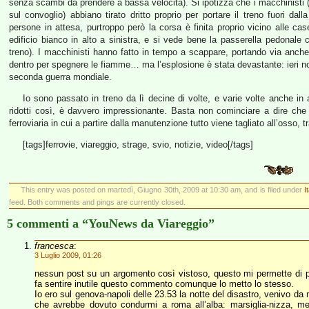
senza scambi da prendere a bassa velocità). Si ipotizza che i macchinisti 
sul convoglio) abbiano tirato dritto proprio per portare il treno fuori da
persone in attesa, purtroppo però la corsa è finita proprio vicino alle cas
edificio bianco in alto a sinistra, e si vede bene la passerella pedonale
treno). I macchinisti hanno fatto in tempo a scappare, portando via anche
dentro per spegnere le fiamme… ma l’esplosione è stata devastante: ieri n
seconda guerra mondiale.
Io sono passato in treno da lì decine di volte, e varie volte anche in 
ridotti così, è davvero impressionante. Basta non cominciare a dire che il
ferroviaria in cui a partire dalla manutenzione tutto viene tagliato all’osso, tr
[tags]ferrovie, viareggio, strage, svio, notizie, video[/tags]
This entry was posted on martedì, Giugno 30th, 2009 at 10:30 am, and is filed under
I
feed. Both comments and pings are currently closed.
5 commenti a “YouNews da Viareggio”
francesca
:
3 Luglio 2009, 01:26
nessun post su un argomento così vistoso, questo mi permette di p
fa sentire inutile questo commento comunque lo metto lo stesso.
Io ero sul genova-napoli delle 23.53 la notte del disastro, venivo da 
che avrebbe dovuto condurmi a roma all’alba: marsiglia-nizza, mez