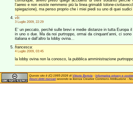
comunque, avevo preso quegli accidenti di treni soltanto perché 
l’aereo e non esiste nemmeno più la linea grimaldi tolone-civitavec
spiegazione), ma penso proprio che i miei piedi su uno di quei sudici
vb
:
3 Luglio 2009, 22:29
E’ un peccato, perché sulle brevi e medie distanze in tutta Europa il
in uno o due. Ma da noi purtroppo, ormai da cinquant’anni, ci sono d
italiana e dall’altro la lobby ovina…
francesca
:
4 Luglio 2009, 03:45
la lobby ovina non la conosco, la pubblica amministrazione purtroppo
Questo sito è (C) 1995-2026 di
Vittorio Bertola
-
Informativa privacy e cooki
Alcuni diritti riservati
secondo la licenza Creative Commons Attribuzione - No