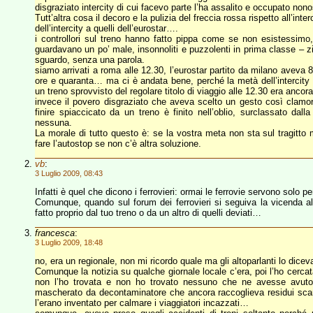
disgraziato intercity di cui facevo parte l’ha assalito e occupato nonos
Tutt’altra cosa il decoro e la pulizia del freccia rossa rispetto all’inte
dell’intercity a quelli dell’eurostar….
i controllori sul treno hanno fatto pippa come se non esistessimo, 
guardavano un po’ male, insonnoliti e puzzolenti in prima classe – 
sguardo, senza una parola.
siamo arrivati a roma alle 12.30, l’eurostar partito da milano aveva 
ore e quaranta… ma ci è andata bene, perché la metà dell’intercity 
un treno sprovvisto del regolare titolo di viaggio alle 12.30 era ancor
invece il povero disgraziato che aveva scelto un gesto così clamor
finire spiaccicato da un treno è finito nell’oblio, surclassato dalla
nessuna.
La morale di tutto questo è: se la vostra meta non sta sul tragitto 
fare l’autostop se non c’è altra soluzione.
vb
:
3 Luglio 2009, 08:43
Infatti è quel che dicono i ferrovieri: ormai le ferrovie servono solo
Comunque, quando sul forum dei ferrovieri si seguiva la vicenda al 
fatto proprio dal tuo treno o da un altro di quelli deviati…
francesca
:
3 Luglio 2009, 18:48
no, era un regionale, non mi ricordo quale ma gli altoparlanti lo dice
Comunque la notizia su qualche giornale locale c’era, poi l’ho cerc
non l’ho trovata e non ho trovato nessuno che ne avesse avuto
mascherato da decontaminatore che ancora raccoglieva residui scarl
l’erano inventato per calmare i viaggiatori incazzati…