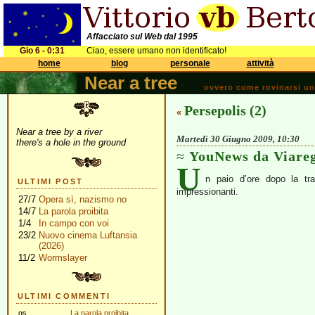
Affacciato sul Web dal 1995
Gio 6 - 0:31
Ciao, essere umano non identificato!
home
blog
personale
attività
Near a tree
ovvero come rovinarsi una 
Persepolis (2)
«
Near a tree by a river
Martedì 30 Giugno 2009, 10:30
there's a hole in the ground
YouNews da Viare
U
n paio d’ore dopo la tr
ULTIMI POST
impressionanti.
27/7
Opera sì, nazismo no
14/7
La parola proibita
1/4
In campo con voi
23/2
Nuovo cinema Luftansia
(2026)
11/2
Wormslayer
ULTIMI COMMENTI
gs
La parola proibita