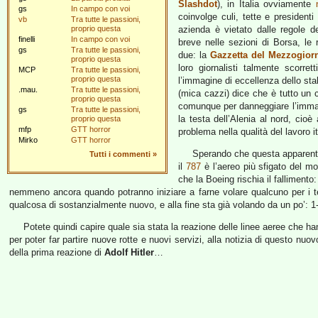
Slashdot
), in Italia ovviamente
gs
In campo con voi
coinvolge culi, tette e president
vb
Tra tutte le passioni,
proprio questa
azienda è vietato dalle regole d
finelli
In campo con voi
breve nelle sezioni di Borsa, le
gs
Tra tutte le passioni,
due: la
Gazzetta del Mezzogior
proprio questa
loro giornalisti talmente scorre
MCP
Tra tutte le passioni,
proprio questa
l’immagine di eccellenza dello sta
.mau.
Tra tutte le passioni,
(mica cazzi) dice che è tutto un co
proprio questa
comunque per danneggiare l’immagi
gs
Tra tutte le passioni,
la testa dell’Alenia al nord, cioè
proprio questa
mfp
GTT horror
problema nella qualità del lavoro 
Mirko
GTT horror
Sperando che questa apparente
Tutti i commenti
»
il
787
è l’aereo più sfigato del mo
che la Boeing rischia il falliment
nemmeno ancora quando potranno iniziare a farne volare qualcuno per i te
qualcosa di sostanzialmente nuovo, e alla fine sta già volando da un po’: 1-
Potete quindi capire quale sia stata la reazione delle linee aeree che 
per poter far partire nuove rotte e nuovi servizi, alla notizia di questo nuov
della prima reazione di
Adolf Hitler
…