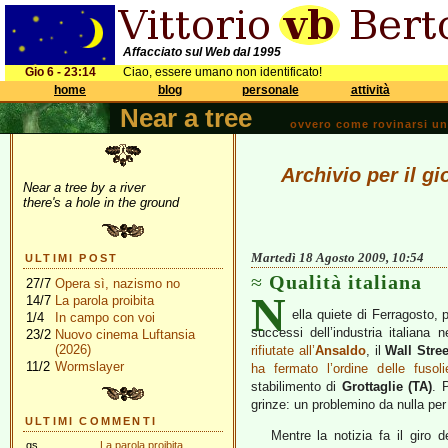
Affacciato sul Web dal 1995
Gio 6 - 23:14
Ciao, essere umano non identificato!
home
blog
personale
attività
Near a tree
ovvero come rovinarsi una 
Archivio per il g
Near a tree by a river
there's a hole in the ground
Martedì 18 Agosto 2009, 10:54
ULTIMI POST
Qualità italiana
27/7
Opera sì, nazismo no
N
14/7
La parola proibita
ella quiete di Ferragosto, 
1/4
In campo con voi
successi dell’industria italian
23/2
Nuovo cinema Luftansia
(2026)
rifiutate all’
Ansaldo
, il
Wall Stre
11/2
Wormslayer
ha fermato l’ordine delle fuso
stabilimento di
Grottaglie (TA)
. 
grinze: un problemino da nulla per 
ULTIMI COMMENTI
Mentre la notizia fa il giro 
gs
La parola proibita