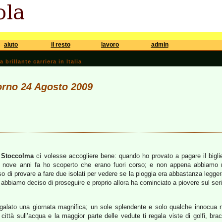
aiuto
il resto
lavoro
admin
brillante carriera in Italia
iorno 24 Agosto 2009
e
Stoccolma
ci volesse accogliere bene: quando ho provato a pagare il biglie
 di nove anni fa ho scoperto che erano fuori corso; e non appena abbiamo
o di provare a fare due isolati per vedere se la pioggia era abbastanza legger
ì abbiamo deciso di proseguire e proprio allora ha cominciato a piovere sul se
regalato una giornata magnifica; un sole splendente e solo qualche innocua 
ttà sull’acqua e la maggior parte delle vedute ti regala viste di golfi, bracc