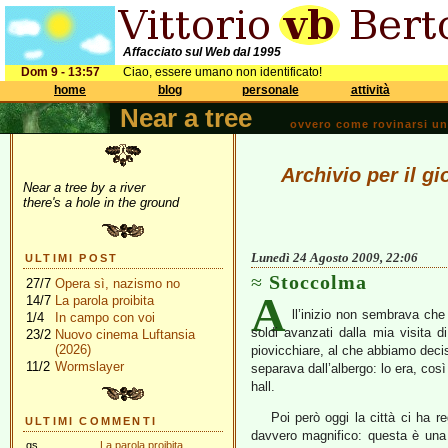
Affacciato sul Web dal 1995
Dom 9 - 13:57
Ciao, essere umano non identificato!
home
blog
personale
attività
Near a tree
ovvero come rovinarsi una 
Archivio per il g
Near a tree by a river
there's a hole in the ground
Lunedì 24 Agosto 2009, 22:06
ULTIMI POST
Stoccolma
27/7
Opera sì, nazismo no
A
14/7
La parola proibita
ll’inizio non sembrava ch
1/4
In campo con voi
soldi avanzati dalla mia visita
23/2
Nuovo cinema Luftansia
(2026)
piovicchiare, al che abbiamo decis
11/2
Wormslayer
separava dall’albergo: lo era, cos
hall.
Poi però oggi la città ci ha 
ULTIMI COMMENTI
davvero magnifico: questa è una ci
gs
La parola proibita