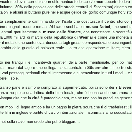
 vicoli medievali con chiese in stile nordico-tedesco e/o muri coperti d’edera. 
tituiamo l’80% della popolazione delle strade centrali di Stoccolma) giriamo c
aloni e alcuni si buttano pure nelle acque gelide del golfo; comunque ho vist
 semplicemente camminando per l’isola che costituisce il centro storico, piena
rdine spagnoli, russi e romani. Abbiamo snobbato il
museo Nobel
, che sembra
entrati gratuitamente al
museo delle Monete
, che nonostante la scarsità d
a 1000 miliardi di marchi della
repubblica di Weimar
e come una moneta se
r il metallo che conteneva, dunque a tagli grossi corrispondevano pesi ingomb
ambio della guardia al palazzo reale… altro che operazione militare; c’era 
o nei tranquilli e incantevoli quartieri della parte meridionale, per poi r
a il mare dal lago e che collega l’isola centrale a
Södermalm
– tipo tre st
 vari passaggi pedonali che si intersecano e si scavalcano in tutti i modi – e si
ere il sole.
 a pranzo pane e salmone comprato al supermercato, poi ci sono dei
7 Eleven
ranzo ho preso una lattina della birra locale, che è buona anche se amara 
 Bisogna dire che la città è parecchio cara, ma se uno non ha grandi esigenz
n mobili di legno antico e ha un bagno in pietra scura che ti ci trasferiresti; 
tte film in inglese e partite di calcio internazionale; insomma siamo soddisfatti
ernet sulla nave, non credo che potrò bloggare…