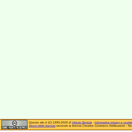
Questo sito è (C) 1995-2026 di
Vittorio Bertola
-
Informativa privacy e cooki
Alcuni diritti riservati
secondo la licenza Creative Commons Attribuzione - No