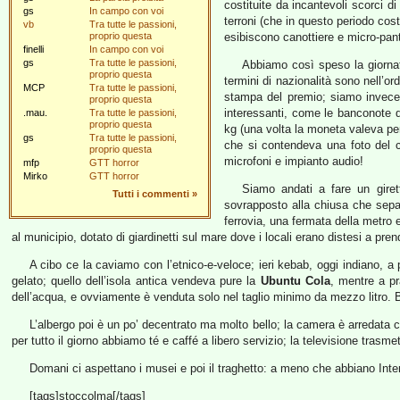
costituite da incantevoli scorci di
gs
In campo con voi
terroni (che in questo periodo cos
vb
Tra tutte le passioni,
proprio questa
esibiscono canottiere e micro-pant
finelli
In campo con voi
gs
Tra tutte le passioni,
Abbiamo così speso la giornata
proprio questa
termini di nazionalità sono nell’o
MCP
Tra tutte le passioni,
stampa del premio; siamo invece 
proprio questa
interessanti, come le banconote d
.mau.
Tra tutte le passioni,
proprio questa
kg (una volta la moneta valeva pe
gs
Tra tutte le passioni,
che si contendeva una foto del c
proprio questa
microfoni e impianto audio!
mfp
GTT horror
Mirko
GTT horror
Siamo andati a fare un girett
Tutti i commenti
»
sovrapposto alla chiusa che separ
ferrovia, una fermata della metro e
al municipio, dotato di giardinetti sul mare dove i locali erano distesi a prend
A cibo ce la caviamo con l’etnico-e-veloce; ieri kebab, oggi indiano,
gelato; quello dell’isola antica vendeva pure la
Ubuntu Cola
, mentre a p
dell’acqua, e ovviamente è venduta solo nel taglio minimo da mezzo litro.
L’albergo poi è un po’ decentrato ma molto bello; la camera è arredata co
per tutto il giorno abbiamo té e caffé a libero servizio; la televisione trasme
Domani ci aspettano i musei e poi il traghetto: a meno che abbiano Int
[tags]stoccolma[/tags]