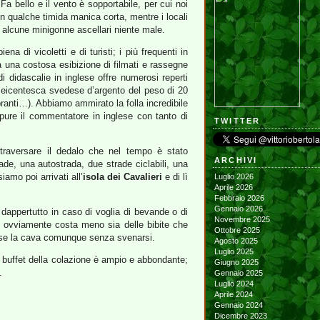
Fa bello e il vento è sopportabile, per cui noi
on qualche timida manica corta, mentre i locali
o alcune minigonne ascellari niente male.
 di vicoletti e di turisti; i più frequenti in
 una costosa esibizione di filmati e rassegne
i didascalie in inglese offre numerosi reperti
icentesca svedese d’argento del peso di 20
ranti…). Abbiamo ammirato la folla incredibile
pure il commentatore in inglese con tanto di
TWITTER
iattraversare il dedalo che nel tempo è stato
ARCHIVI
rade, una autostrada, due strade ciclabili, una
amo poi arrivati all’
isola dei Cavalieri
e di lì
Luglio 2026
Aprile 2026
Febbraio 2026
Gennaio 2026
dappertutto in caso di voglia di bevande o di
Novembre 2025
e ovviamente costa meno sia delle bibite che
Ottobre 2025
e se la cava comunque senza svenarsi.
Agosto 2025
Luglio 2025
il buffet della colazione è ampio e abbondante;
Giugno 2025
.
Gennaio 2025
Luglio 2024
Aprile 2024
Gennaio 2024
Dicembre 2023