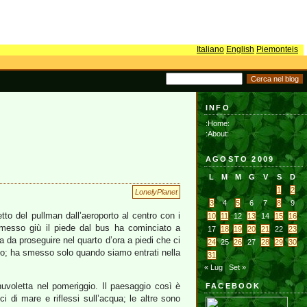
Italiano
English
Piemonteis
INFO
:Home:
:About:
AGOSTO 2009
L
M
M
G
V
S
D
1
2
LonelyPlanet
3
4
5
6
7
8
9
tto del pullman dall’aeroporto al centro con i
10
11
12
13
14
15
16
 messo giù il piede dal bus ha cominciato a
17
18
19
20
21
22
23
a da proseguire nel quarto d’ora a piedi che ci
24
25
26
27
28
29
30
rio; ha smesso solo quando siamo entrati nella
31
« Lug
Set »
nuvoletta nel pomeriggio. Il paesaggio così è
FACEBOOK
i di mare e riflessi sull’acqua; le altre sono