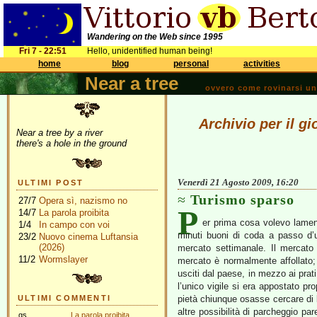
Wandering on the Web since 1995
Fri 7 - 22:51
Hello, unidentified human being!
home
blog
personal
activities
Near a tree
ovvero come rovinarsi una 
Archivio per il g
Near a tree by a river
there's a hole in the ground
Venerdì 21 Agosto 2009, 16:20
ULTIMI POST
Turismo sparso
27/7
Opera sì, nazismo no
P
14/7
La parola proibita
er prima cosa volevo lamen
1/4
In campo con voi
minuti buoni di coda a passo d’u
23/2
Nuovo cinema Luftansia
(2026)
mercato settimanale. Il mercato 
11/2
Wormslayer
mercato è normalmente affollato; 
usciti dal paese, in mezzo ai prati
l’unico vigile si era appostato p
ULTIMI COMMENTI
pietà chiunque osasse cercare di l
altre possibilità di parcheggio par
gs
La parola proibita