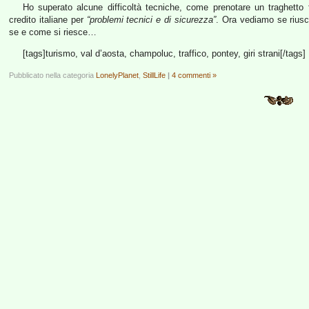
Ho superato alcune difficoltà tecniche, come prenotare un traghetto
credito italiane per
“problemi tecnici e di sicurezza”
. Ora vediamo se riusci
se e come si riesce…
[tags]turismo, val d’aosta, champoluc, traffico, pontey, giri strani[/tags]
Pubblicato nella categoria
LonelyPlanet
,
StillLife
|
4 commenti »