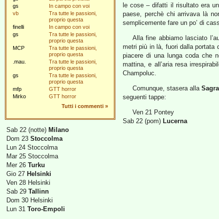
le cose – difatti il risultato era 
gs
In campo con voi
vb
Tra tutte le passioni,
paese, perchè chi arrivava là 
proprio questa
semplicemente fare un po’ di cassa 
finelli
In campo con voi
gs
Tra tutte le passioni,
Alla fine abbiamo lasciato l’
proprio questa
metri più in là, fuori dalla portat
MCP
Tra tutte le passioni,
proprio questa
piacere di una lunga coda che n
.mau.
Tra tutte le passioni,
mattina, e all’aria resa irrespira
proprio questa
Champoluc.
gs
Tra tutte le passioni,
proprio questa
Comunque, stasera alla
Sagra
mfp
GTT horror
Mirko
GTT horror
seguenti tappe:
Tutti i commenti
»
Ven 21 Pontey
Sab 22 (pom)
Lucerna
Sab 22 (notte)
Milano
Dom 23
Stoccolma
Lun 24 Stoccolma
Mar 25 Stoccolma
Mer 26
Turku
Gio 27
Helsinki
Ven 28 Helsinki
Sab 29
Tallinn
Dom 30 Helsinki
Lun 31
Toro-Empoli