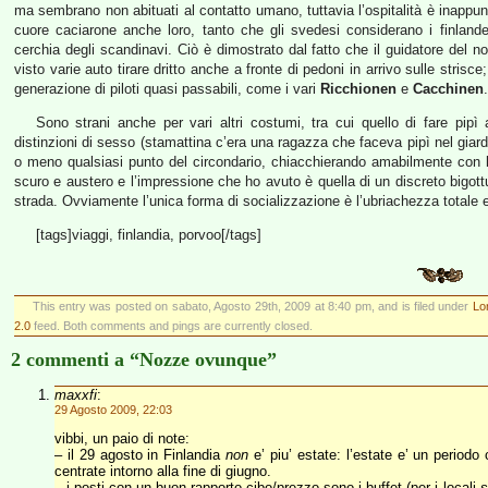
ma sembrano non abituati al contatto umano, tuttavia l’ospitalità è inappu
cuore caciarone anche loro, tanto che gli svedesi considerano i finlande
cerchia degli scandinavi. Ciò è dimostrato dal fatto che il guidatore del n
visto varie auto tirare dritto anche a fronte di pedoni in arrivo sulle stris
generazione di piloti quasi passabili, come i vari
Ricchionen
e
Cacchinen
.
Sono strani anche per vari altri costumi, tra cui quello di fare pip
distinzioni di sesso (stamattina c’era una ragazza che faceva pipì nel giardi
o meno qualsiasi punto del circondario, chiacchierando amabilmente con l’
scuro e austero e l’impressione che ho avuto è quella di un discreto bigo
strada. Ovviamente l’unica forma di socializzazione è l’ubriachezza totale
[tags]viaggi, finlandia, porvoo[/tags]
This entry was posted on sabato, Agosto 29th, 2009 at 8:40 pm, and is filed under
Lo
2.0
feed. Both comments and pings are currently closed.
2 commenti a “Nozze ovunque”
maxxfi
:
29 Agosto 2009, 22:03
vibbi, un paio di note:
– il 29 agosto in Finlandia
non
e’ piu’ estate: l’estate e’ un periodo
centrate intorno alla fine di giugno.
– i posti con un buon rapporto cibo/prezzo sono i buffet (per i locali
s