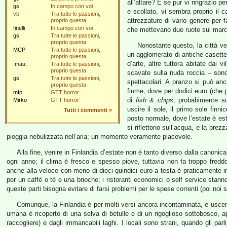
all’altare? E se pur vi ringrazio p
gs
In campo con voi
e scollato, vi sembra proprio il ca
vb
Tra tutte le passioni,
attrezzature di vario genere per f
proprio questa
finelli
In campo con voi
che mettevano due ruote sul marci
gs
Tra tutte le passioni,
proprio questa
Nonostante questo, la città ve
MCP
Tra tutte le passioni,
un agglomerato di antiche casette 
proprio questa
d’arte, altre tuttora abitate dai vi
.mau.
Tra tutte le passioni,
proprio questa
scavate sulla nuda roccia – sono
gs
Tra tutte le passioni,
spettacolari. A pranzo si può anc
proprio questa
fiume, dove per dodici euro (che p
mfp
GTT horror
di
fish & chips
, probabimente su
Mirko
GTT horror
uscire il sole, il primo sole fin
Tutti i commenti
»
posto normale, dove l’estate è esta
si riflettono sull’acqua, e la brezz
pioggia nebulizzata nell’aria; un momento veramente piacevole.
Alla fine, venire in Finlandia d’estate non è tanto diverso dalla canoni
ogni anno; il clima è fresco e spesso piove, tuttavia non fa troppo fred
anche alla veloce con meno di dieci-quindici euro a testa è praticamente 
per un caffè o tè e una brioche; i ristoranti economici o self service sta
queste parti bisogna evitare di farsi problemi per le spese correnti (poi noi s
Comunque, la Finlandia è per molti versi ancora incontaminata, e uscen
umana è ricoperto di una selva di betulle e di un rigoglioso sottobosco,
raccogliere) e dagli immancabili laghi. I locali sono strani, quando gli par