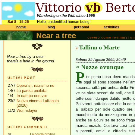
Wandering on the Web since 1995
Sat 8 - 15:25
Hello, unidentified human being!
home
blog
personal
activities
Near a tree
ovvero come rovinarsi una 
Tallinn o Marte
«
Near a tree by a river
Sabato 29 Agosto 2009, 20:40
there's a hole in the ground
Nozze ovunque
P
er prima cosa devo mandare
ULTIMI POST
che oggi si sono sposate nell’an
27/7
Opera sì, nazismo no
seconda città più antica della
Fi
14/7
La parola proibita
ve ne siate accorti da soli, che 
1/4
In campo con voi
tette così, dunque dubito molto c
23/2
Nuovo cinema Luftansia
Poi vorrei sottolineare che la catt
(2026)
al sabato per sole quattro ore,
11/2
Wormslayer
macchinetta da mezzogiorno in poi
anche se alcuni se ne sono fregati
marcia nuziale. Costava così tanto
ULTIMI COMMENTI
a parenti, amici e cittadini tut
gs
La parola proibita