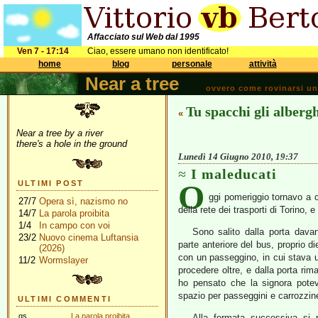
Affacciato sul Web dal 1995
Ven 7 - 17:14
Ciao, essere umano non identificato!
home
blog
personale
attività
Near a tree
ovvero come rovinarsi una 
Tu spacchi gli alberg
«
Near a tree by a river
there's a hole in the ground
Lunedì 14 Giugno 2010, 19:37
I maleducati
O
ULTIMI POST
ggi pomeriggio tornavo a
27/7
Opera sì, nazismo no
della rete dei trasporti di Torino,
14/7
La parola proibita
1/4
In campo con voi
Sono salito dalla porta davant
23/2
Nuovo cinema Luftansia
parte anteriore del bus, proprio d
(2026)
con un passeggino, in cui stava un
11/2
Wormslayer
procedere oltre, e dalla porta r
ho pensato che la signora potev
spazio per passeggini e carrozzine,
ULTIMI COMMENTI
gs
La parola proibita
Alla fermata successiva si 