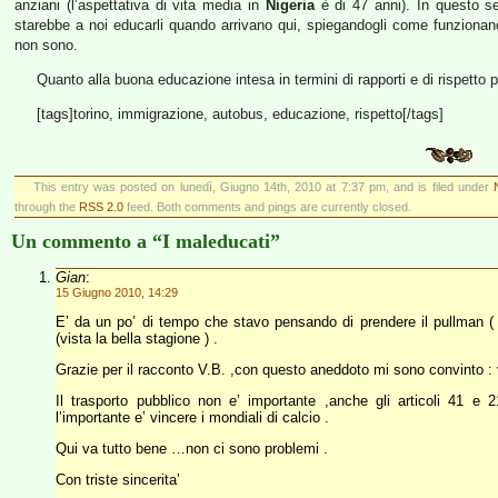
anziani (l’aspettativa di vita media in
Nigeria
è di 47 anni). In questo se
starebbe a noi educarli quando arrivano qui, spiegandogli come funziona
non sono.
Quanto alla buona educazione intesa in termini di rapporti e di rispetto p
[tags]torino, immigrazione, autobus, educazione, rispetto[/tags]
This entry was posted on lunedì, Giugno 14th, 2010 at 7:37 pm, and is filed under
through the
RSS 2.0
feed. Both comments and pings are currently closed.
Un commento a “I maleducati”
Gian
:
15 Giugno 2010, 14:29
E’ da un po’ di tempo che stavo pensando di prendere il pullman ( 
(vista la bella stagione ) .
Grazie per il racconto V.B. ,con questo aneddoto mi sono convinto :
Il trasporto pubblico non e’ importante ,anche gli articoli 41 e
l’importante e’ vincere i mondiali di calcio .
Qui va tutto bene …non ci sono problemi .
Con triste sincerita’