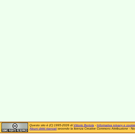
Questo sito è (C) 1995-2026 di
Vittorio Bertola
-
Informativa privacy e cooki
Alcuni diritti riservati
secondo la licenza Creative Commons Attribuzione - No