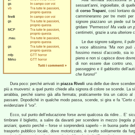
gs
In campo con voi
sessant’anni, ingioiellate, di que
vb
Tra tutte le passioni,
di
corso Trapani
, così lontano d
proprio questa
cammineranno per tre metri per 
finelli
In campo con voi
gs
Tra tutte le passioni,
signore piazzano un piede sul b
proprio questa
gridare
“Permesso! Ma vada un po
MCP
Tra tutte le passioni,
centimetri, grazie a una ulteriore
proprio questa
.mau.
Tra tutte le passioni,
Le due signore salgono, il pul
proprio questa
gs
Tra tutte le passioni,
a voce altissima
“Ma non può a
proprio questa
fossimo messi d’accordo, sia io 
mfp
GTT horror
pieno e non si capisce dove dovre
Mirko
GTT horror
di non essere due contro uno, s
Tutti i commenti
»
passeggino e il gabbiotto dell’au
che furono!”
Dura poco: perché arrivati in
piazza Rivoli
una delle due deve scendere
più a muoversi: a quel punto chiede alla signora di colore se scende. La si
arrabbia, perché siamo già alla fermata; praticamente tira un calcio al
passare. Dopodiché in qualche modo passa, scende, si gira e fa
“Certo
evidenziare il
“voi”
.
Ecco, sul punto dell’educazione forse avrei qualcosa da ridire… E’ si
timbrare il biglietto, a salire da davanti per scendere in mezzo (regola pe
anziani; questo perché – forse vi sorprenderà saperlo – in buona parte del
trasporto pubblico locale, dove motorizzato, è svolto solitamente da fu