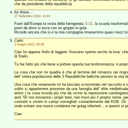
che da presidente della repubblica)
for those...
:
17 Settembre 2010, 14:44
Fuori dall’Europa la visita della famigerata
S-21
, la scuola trasforma
posti da dove si esce con un groppo in gola.
Ricordo ancora che io e la mia compagna rimanemmo quasi mezz’ora se
Carlo
:
2 Giugno 2012, 03:38
Ciao ho appena finito di leggere ‘Avevano spento anche la luna’ che p
di Stalin.
Tu hai fatto più che bene a portare questa tua testimonianza: è propr
La cosa che non mi quadra è che al termine del romanzo nei ringra
dell’ intera popolazione delle 3 Repubbliche baltiche persero la vita d
Una cosa che veramente mi ha lasciato sconcertato nel racconto è oltre
solito si appartenere provenire da una famiglia dell’ elite intellettuale
artisti ( la cosa ricorda più che da vicino la repressione cambogian
anni ’50 non trovarono i propri beni, non trovò più il proprio nome, p
costretti a vivere in campi sorvegliati costantemente dal KGB. Gli e
onde evitare una nuova condanna nei gulag siberiani….e questo si pr
Ciao