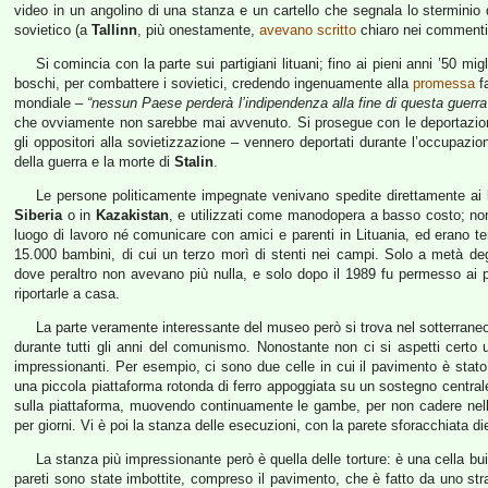
video in un angolino di una stanza e un cartello che segnala lo sterminio
sovietico (a
Tallinn
, più onestamente,
avevano scritto
chiaro nei comment
Si comincia con la parte sui partigiani lituani; fino ai pieni anni ’50 mig
boschi, per combattere i sovietici, credendo ingenuamente alla
promessa
f
mondiale –
“nessun Paese perderà l’indipendenza alla fine di questa guerra
che ovviamente non sarebbe mai avvenuto. Si prosegue con le deportazioni; c
gli oppositori alla sovietizzazione – vennero deportati durante l’occupazion
della guerra e la morte di
Stalin
.
Le persone politicamente impegnate venivano spedite direttamente ai lavo
Siberia
o in
Kazakistan
, e utilizzati come manodopera a basso costo; non
luogo di lavoro né comunicare con amici e parenti in Lituania, ed erano ten
15.000 bambini, di cui un terzo morì di stenti nei campi. Solo a metà degli
dove peraltro non avevano più nulla, e solo dopo il 1989 fu permesso ai 
riportarle a casa.
La parte veramente interessante del museo però si trova nel sotterraneo,
durante tutti gli anni del comunismo. Nonostante non ci si aspetti certo
impressionanti. Per esempio, ci sono due celle in cui il pavimento è stat
una piccola piattaforma rotonda di ferro appoggiata su un sostegno centrale i
sulla piattaforma, muovendo continuamente le gambe, per non cadere nella
per giorni. Vi è poi la stanza delle esecuzioni, con la parete sforacchiata d
La stanza più impressionante però è quella delle torture: è una cella buia
pareti sono state imbottite, compreso il pavimento, che è fatto da uno str