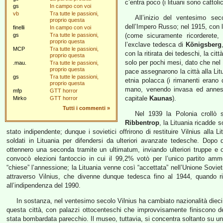
c’entra poco (i lituani sono cattolic
gs
In campo con voi
vb
Tra tutte le passioni,
All’inizio del ventesimo sec
proprio questa
dell’Impero Russo; nel 1915, con l
finelli
In campo con voi
gs
Tra tutte le passioni,
(come sicuramente ricorderete,
proprio questa
l’exclave tedesca di
Königsberg
MCP
Tra tutte le passioni,
con la ritirata dei tedeschi, la ci
proprio questa
solo per pochi mesi, dato che nel 1
.mau.
Tra tutte le passioni,
proprio questa
pace assegnarono la città alla Lit
gs
Tra tutte le passioni,
etnia polacca (i rimanenti erano 
proprio questa
mano, venendo invasa ed annessa
mfp
GTT horror
capitale
Kaunas
).
Mirko
GTT horror
Tutti i commenti
»
Nel 1939 la Polonia crollò s
Ribbentrop
, la Lituania ricadde s
stato indipendente; dunque i sovietici offrirono di restituire Vilnius alla 
soldati in Lituania per difendersi da ulteriori avanzate tedesche. Dopo
ottennero una seconda tramite un ultimatum, inviando ulteriori truppe e
convocò elezioni fantoccio in cui il 99,2% votò per l’unico partito a
“chiese” l’annessione; la Lituania venne così “accettata” nell’Unione Soviet
attraverso Vilnius, che divenne dunque tedesca fino al 1944, quando rit
all’indipendenza del 1990.
In sostanza, nel ventesimo secolo Vilnius ha cambiato nazionalità dieci v
questa città, con palazzi ottocenteschi che improvvisamente finiscono de
stata bombardata parecchio. Il museo, tuttavia, si concentra soltanto su una