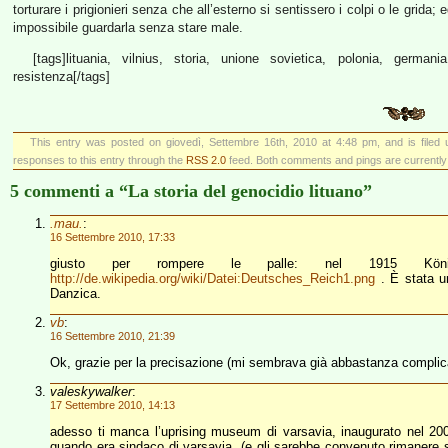
torturare i prigionieri senza che all’esterno si sentissero i colpi o le grid
impossibile guardarla senza stare male.
[tags]lituania, vilnius, storia, unione sovietica, polonia, germa
resistenza[/tags]
This entry was posted on giovedì, Settembre 16th, 2010 at 4:48 pm, and is filed
responses to this entry through the
RSS 2.0
feed. Both comments and pings are currently
5 commenti a “La storia del genocidio lituano”
.mau.
:
16 Settembre 2010, 17:33
giusto per rompere le palle: nel 1915 König
http://de.wikipedia.org/wiki/Datei:Deutsches_Reich1.png
. È stata un
Danzica.
vb
:
16 Settembre 2010, 21:39
Ok, grazie per la precisazione (mi sembrava già abbastanza complic
valeskywalker
:
17 Settembre 2010, 14:13
adesso ti manca l’uprising museum di varsavia, inaugurato nel 20
quando era sindaco di varsavia, (e gli sarebbe convenuto rimanere 