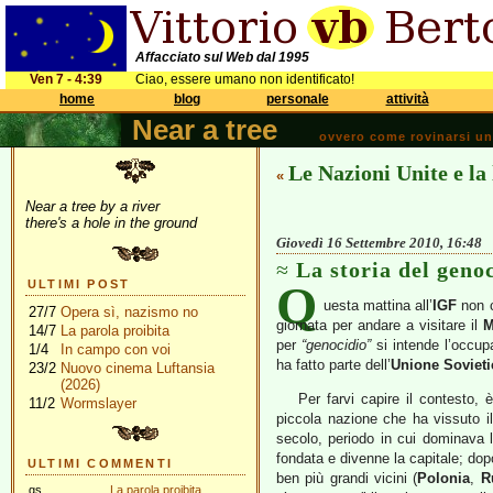
Affacciato sul Web dal 1995
Ven 7 - 4:39
Ciao, essere umano non identificato!
home
blog
personale
attività
Near a tree
ovvero come rovinarsi una 
Le Nazioni Unite e la
«
Near a tree by a river
there's a hole in the ground
Giovedì 16 Settembre 2010, 16:48
La storia del geno
Q
ULTIMI POST
uesta mattina all’
IGF
non c
27/7
Opera sì, nazismo no
giornata per andare a visitare il
M
14/7
La parola proibita
per
“genocidio”
si intende l’occupa
1/4
In campo con voi
ha fatto parte dell’
Unione Sovieti
23/2
Nuovo cinema Luftansia
(2026)
Per farvi capire il contesto,
11/2
Wormslayer
piccola nazione che ha vissuto i
secolo, periodo in cui dominava
fondata e divenne la capitale; dop
ULTIMI COMMENTI
ben più grandi vicini (
Polonia
,
R
gs
La parola proibita