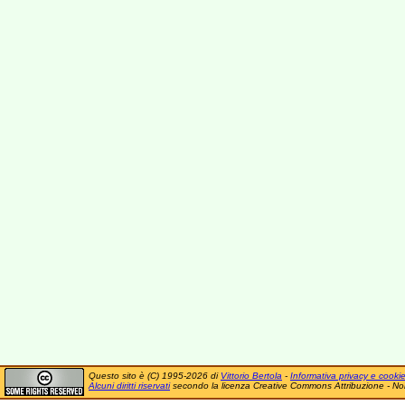
Questo sito è (C) 1995-2026 di
Vittorio Bertola
-
Informativa privacy e cooki
Alcuni diritti riservati
secondo la licenza Creative Commons Attribuzione - No