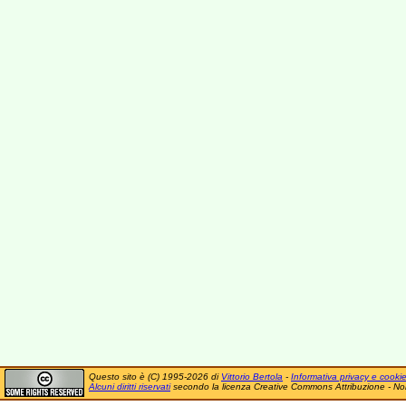
Questo sito è (C) 1995-2026 di
Vittorio Bertola
-
Informativa privacy e cooki
Alcuni diritti riservati
secondo la licenza Creative Commons Attribuzione - No