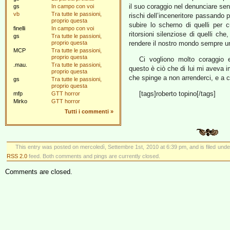
il suo coraggio nel denunciare sen
gs
In campo con voi
vb
Tra tutte le passioni,
rischi dell’inceneritore passando 
proprio questa
subire lo scherno di quelli per c
finelli
In campo con voi
ritorsioni silenziose di quelli ch
gs
Tra tutte le passioni,
proprio questa
rendere il nostro mondo sempre un
MCP
Tra tutte le passioni,
proprio questa
Ci vogliono molto coraggio e
.mau.
Tra tutte le passioni,
questo è ciò che di lui mi aveva i
proprio questa
che spinge a non arrenderci, e a c
gs
Tra tutte le passioni,
proprio questa
[tags]roberto topino[/tags]
mfp
GTT horror
Mirko
GTT horror
Tutti i commenti
»
This entry was posted on mercoledì, Settembre 1st, 2010 at 6:39 pm, and is filed und
RSS 2.0
feed. Both comments and pings are currently closed.
Comments are closed.