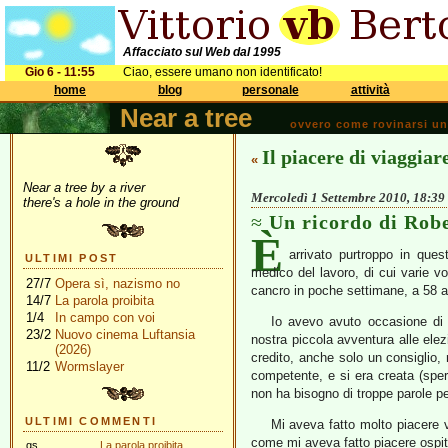
Affacciato sul Web dal 1995
Gio 6 - 11:55
Ciao, essere umano non identificato!
home
blog
personale
attività
Near a tree
ovvero come rovinarsi una 
Il piacere di viaggiar
«
Near a tree by a river
Mercoledì 1 Settembre 2010, 18:39
there's a hole in the ground
Un ricordo di Rob
È
arrivato purtroppo in quest
ULTIMI POST
medico del lavoro, di cui varie v
27/7
Opera sì, nazismo no
cancro in poche settimane, a 58 a
14/7
La parola proibita
1/4
In campo con voi
Io avevo avuto occasione di 
23/2
Nuovo cinema Luftansia
nostra piccola avventura alle elez
(2026)
credito, anche solo un consiglio, 
11/2
Wormslayer
competente, e si era creata (sper
non ha bisogno di troppe parole pe
ULTIMI COMMENTI
Mi aveva fatto molto piacere v
come mi aveva fatto piacere ospit
gs
La parola proibita