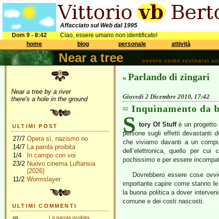
Affacciato sul Web dal 1995
Dom 9 - 8:42
Ciao, essere umano non identificato!
home
blog
personale
attività
Near a tree
ovvero come rovinarsi una 
Parlando di zingari
«
Near a tree by a river
Giovedì 2 Dicembre 2010, 17:42
there's a hole in the ground
Inquinamento da b
S
tory Of Stuff
è un progetto d
ULTIMI POST
persone sugli effetti devastanti de
27/7
Opera sì, nazismo no
che viviamo davanti a un comput
14/7
La parola proibita
dell’elettronica, quello per cu
1/4
In campo con voi
pochissimo e per essere incompatibi
23/2
Nuovo cinema Luftansia
(2026)
Dovrebbero essere cose ovvie
11/2
Wormslayer
importante capire come stanno le
la buona politica a dover interven
comune e dei costi nascosti.
ULTIMI COMMENTI
gs
La parola proibita