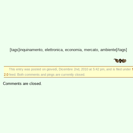
[tags]inquinamento, elettronica, economia, mercato, ambiente[/tags]
This entry was posted on giovedì, Dicembre 2nd, 2010 at 5:42 pm, and is filed under
2.0
feed. Both comments and pings are currently closed.
Comments are closed.