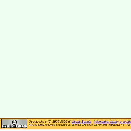
Questo sito è (C) 1995-2026 di
Vittorio Bertola
-
Informativa privacy e cooki
Alcuni diritti riservati
secondo la licenza Creative Commons Attribuzione - No