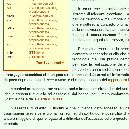
gs
In campo con voi
vb
Tra tutte le passioni,
Io credo che sia importante 
proprio questa
sistema di telecomunicazione – al
finelli
In campo con voi
parli del telefono – ma il modello 
gs
Tra tutte le passioni,
proprio questa
che è sotteso al concetto originari
MCP
Tra tutte le passioni,
sulla condivisione alla pari, apert
proprio questa
mezzo di comunicazione è irril
.mau.
Tra tutte le passioni,
funzionare su qualsiasi mezzo,
pi
proprio questa
gs
Tra tutte le passioni,
proprio questa
Per questo credo che la propo
mfp
GTT horror
elemento necessario: quello che c
Mirko
GTT horror
tecnologia ma una pratica demo
Tutti i commenti
»
permette la realizzazione delle 
provvede a una redistribuzione del 
il mio
paper
scientifico che un giornale britannico, il
Journal of Informat
da poco dopo due anni di
peer review
, e che parla appunto del
rapporto tra 
In particolare secondo me sarebbe molto importante citare due dei vari dir
idee e contenuti e quello ad associarsi dal basso; per il resto ovviamente si
Costituzione e dalla
Carta di Nizza
.
In assenza di questo, il rischio è che ci venga dato accesso a una 
trasmissioni televisive e giornali di regime, disabilitando le possibilità
ancora maggiore di quello legato alla difficoltà dell’accesso; ed è a que
orientata.