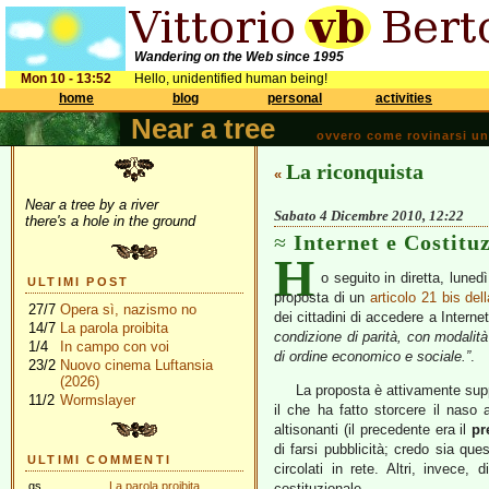
Wandering on the Web since 1995
Mon 10 - 13:52
Hello, unidentified human being!
home
blog
personal
activities
Near a tree
ovvero come rovinarsi una 
La riconquista
«
Near a tree by a river
Sabato 4 Dicembre 2010, 12:22
there's a hole in the ground
Internet e Costitu
H
o seguito in diretta, luned
ULTIMI POST
proposta di un
articolo 21 bis del
27/7
Opera sì, nazismo no
dei cittadini di accedere a Interne
14/7
La parola proibita
condizione di parità, con modali
1/4
In campo con voi
di ordine economico e sociale.”
.
23/2
Nuovo cinema Luftansia
(2026)
La proposta è attivamente supp
11/2
Wormslayer
il che ha fatto storcere il naso 
altisonanti (il precedente era il
pr
di farsi pubblicità; credo sia ques
ULTIMI COMMENTI
circolati in rete. Altri, invec
gs
La parola proibita
costituzionale.