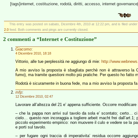
[tags]internet, costituzione, rodotà, diritti, accesso, internet governance
This entry was posted on sabato, Dicembre 4th, 2010 at 12:22 pm, and is filed unde
2.0
feed. Both comments and pings are currently closed.
2 commenti a “Internet e Costituzione”
Giacomo
:
4 Dicembre 2010, 18:18
Vittorio, alle tue perplessità ne aggiungo di mie:
http://www.webnews.i
A mio avviso la proposta è sbagliata perchè non è attraverso la 
fumo), ma tramite questioni molto più pratiche. Per questo ho fatto m
Rodotà è sicuramente in buona fede, ma a mio avviso la proposta fa 
mfp
:
12 Dicembre 2010, 02:47
Lavorare all’altezza del 21 e’ appena sufficiente. Occorre modificare i
– che la pappa non arrivi sul tavolo da sola e’ scontato; certo… ci 
cielo… questo non incoraggia a togliere arbeit macht frei dall’art.1
piccolo esperimento empirico: non muovere il culo e vedere se la pap
e porti sul tavolo.
– per fugare ogni traccia di imperativita’ residua occorre aggiun