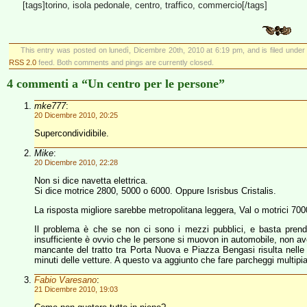
[tags]torino, isola pedonale, centro, traffico, commercio[/tags]
This entry was posted on lunedì, Dicembre 20th, 2010 at 6:19 pm, and is filed unde
RSS 2.0
feed. Both comments and pings are currently closed.
4 commenti a “Un centro per le persone”
mke777
:
20 Dicembre 2010, 20:25
Supercondividibile.
Mike
:
20 Dicembre 2010, 22:28
Non si dice navetta elettrica.
Si dice motrice 2800, 5000 o 6000. Oppure Isrisbus Cristalis.
La risposta migliore sarebbe metropolitana leggera, Val o motrici 70
Il problema è che se non ci sono i mezzi pubblici, e basta prend
insufficiente è ovvio che le persone si muovon in automobile, non aven
mancante del tratto tra Porta Nuova e Piazza Bengasi risulta nelle 
minuti delle vetture. A questo va aggiunto che fare parcheggi multipia
Fabio Varesano
:
21 Dicembre 2010, 19:03