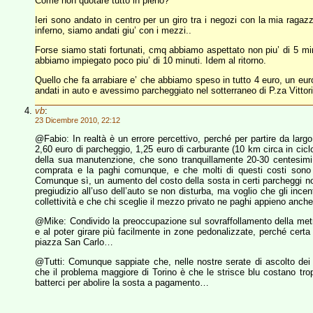
Come non quotare tutto in pieno?
Ieri sono andato in centro per un giro tra i negozi con la mia raga
inferno, siamo andati giu’ con i mezzi..
Forse siamo stati fortunati, cmq abbiamo aspettato non piu’ di 5 min
abbiamo impiegato poco piu’ di 10 minuti. Idem al ritorno.
Quello che fa arrabiare e’ che abbiamo speso in tutto 4 euro, un euro
andati in auto e avessimo parcheggiato nel sotterraneo di P.za Vit
vb
:
23 Dicembre 2010, 22:12
@Fabio: In realtà è un errore percettivo, perché per partire da larg
2,60 euro di parcheggio, 1,25 euro di carburante (10 km circa in cicl
della sua manutenzione, che sono tranquillamente 20-30 centesimi al
comprata e la paghi comunque, e che molti di questi costi sono me
Comunque sì, un aumento del costo della sosta in certi parcheggi no
pregiudizio all’uso dell’auto se non disturba, ma voglio che gli ince
collettività e che chi sceglie il mezzo privato ne paghi appieno anche i
@Mike: Condivido la preoccupazione sul sovraffollamento della metr
e al poter girare più facilmente in zone pedonalizzate, perché certa
piazza San Carlo…
@Tutti: Comunque sappiate che, nelle nostre serate di ascolto dei c
che il problema maggiore di Torino è che le strisce blu costano t
batterci per abolire la sosta a pagamento…