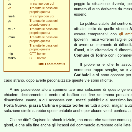
peggio la situazione diventa, pe
gs
In campo con voi
vb
Tra tutte le passioni,
numero di auto derivante da mezza
proprio questa
esserlo.
finelli
In campo con voi
gs
Tra tutte le passioni,
La politica viabile del centro 
proprio questa
attuale, retto da quello stesso
A
MCP
Tra tutte le passioni,
proprio questa
essere comprensivi con
gli am
.mau.
Tra tutte le passioni,
(poverini, mica vorremo farglieli 
proprio questa
di avere un momento di difficol
gs
Tra tutte le passioni,
proprio questa
d’anni, o in alternativa di diment
mfp
GTT horror
Comune di Torino
con i commerci
Mirko
GTT horror
Tutti i commenti
»
Il problema è che le associ
nemmeno troppo sveglie, se è ve
Garibaldi
e si sono opposte per 
caso strano, dopo averle pedonalizzate queste vie sono rifiorite.
A me piacerebbe allora sperimentare una soluzione di questo genere
chiudere decisamente il centro al traffico nei fine settimana prenatal
dimensione umana, a cui accedere con i mezzi pubblici o al massimo lasc
Porta Nuova
,
piazza Carlina
e
piazza Solferino
tutti a piedi, magari aiut
soluzione simile sarebbe sperimentabile anche per alcune vie di periferia 
Che ne dite? Capisco lo shock iniziale, ma credo che sarebbe comunque 
giorni, e che alla fine anche gli incassi del commercio avrebbero delle liet