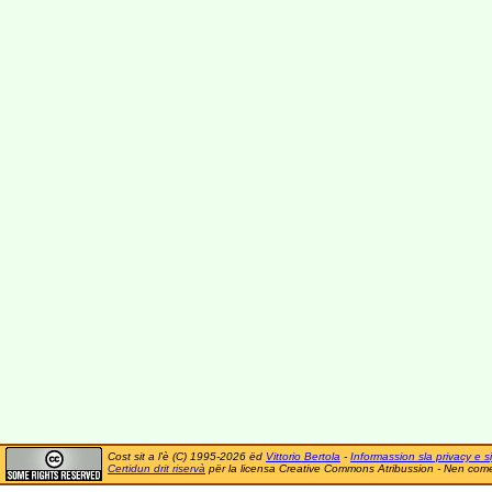
Cost sit a l'è (C) 1995-2026 ëd
Vittorio Bertola
-
Informassion sla privacy e si
Certidun drit riservà
për la licensa Creative Commons Atribussion - Nen comer