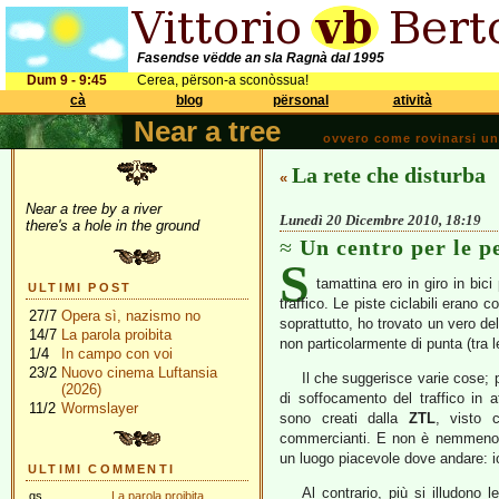
Fasendse vëdde an sla Ragnà dal 1995
Dum 9 - 9:45
Cerea, përson-a sconòssua!
cà
blog
përsonal
atività
Near a tree
ovvero come rovinarsi una 
La rete che disturba
«
Near a tree by a river
Lunedì 20 Dicembre 2010, 18:19
there's a hole in the ground
Un centro per le p
S
tamattina ero in giro in bici 
ULTIMI POST
traffico. Le piste ciclabili erano 
27/7
Opera sì, nazismo no
soprattutto, ho trovato un vero del
14/7
La parola proibita
non particolarmente di punta (tra l
1/4
In campo con voi
23/2
Nuovo cinema Luftansia
Il che suggerisce varie cose; 
(2026)
di soffocamento del traffico in 
11/2
Wormslayer
sono creati dalla
ZTL
, visto 
commercianti. E non è nemmeno ve
un luogo piacevole dove andare: i
ULTIMI COMMENTI
Al contrario, più si illudono 
gs
La parola proibita