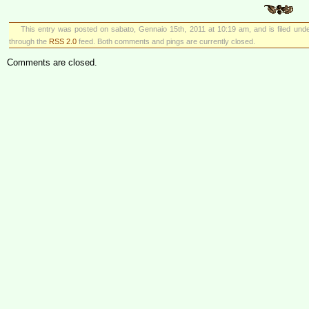
This entry was posted on sabato, Gennaio 15th, 2011 at 10:19 am, and is filed und
through the
RSS 2.0
feed. Both comments and pings are currently closed.
Comments are closed.