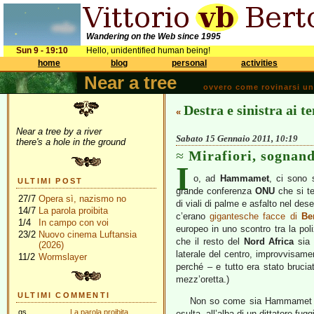
Wandering on the Web since 1995
Sun 9 - 19:10
Hello, unidentified human being!
home
blog
personal
activities
Near a tree
ovvero come rovinarsi una 
Destra e sinistra ai t
«
Near a tree by a river
Sabato 15 Gennaio 2011, 10:19
there's a hole in the ground
Mirafiori, sogna
I
o, ad
Hammamet
, ci sono s
ULTIMI POST
grande conferenza
ONU
che si t
27/7
Opera sì, nazismo no
di viali di palme e asfalto nel des
14/7
La parola proibita
c’erano
gigantesche facce di
Be
1/4
In campo con voi
europeo in uno scontro tra la po
23/2
Nuovo cinema Luftansia
che il resto del
Nord Africa
sia 
(2026)
laterale del centro, improvvisame
11/2
Wormslayer
perché – e tutto era stato brucia
mezz’oretta.)
ULTIMI COMMENTI
Non so come sia Hammamet ogg
gs
La parola proibita
esulta, all’alba di un dittatore fu