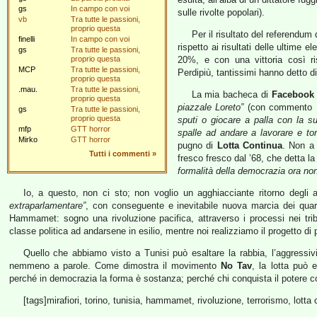
gs
In campo con voi
sulle rivolte popolari).
vb
Tra tutte le passioni,
proprio questa
Per il risultato del referendum
finelli
In campo con voi
rispetto ai risultati delle ultime e
gs
Tra tutte le passioni,
proprio questa
20%, e con una vittoria così ri
MCP
Tra tutte le passioni,
Perdipiù, tantissimi hanno detto di
proprio questa
.mau.
Tra tutte le passioni,
La mia bacheca di
Facebook
proprio questa
piazzale Loreto”
(con commento
gs
Tra tutte le passioni,
proprio questa
sputi o giocare a palla con la su
mfp
GTT horror
spalle ad andare a lavorare e to
Mirko
GTT horror
pugno di
Lotta Continua
. Non a
Tutti i commenti
»
fresco fresco dal ’68, che detta la
formalità della democrazia ora no
Io, a questo, non ci sto; non voglio un agghiacciante ritorno degli 
extraparlamentare”
, con conseguente e inevitabile nuova marcia dei quara
Hammamet: sogno una rivoluzione pacifica, attraverso i processi nei trib
classe politica ad andarsene in esilio, mentre noi realizziamo il progetto di
Quello che abbiamo visto a Tunisi può esaltare la rabbia, l’aggressivi
nemmeno a parole. Come dimostra il movimento
No Tav
, la lotta può 
perché in democrazia la forma è sostanza; perché chi conquista il potere c
[tags]mirafiori, torino, tunisia, hammamet, rivoluzione, terrorismo, lott