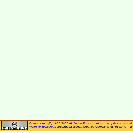
Questo sito è (C) 1995-2026 di
Vittorio Bertola
-
Informativa privacy e cooki
Alcuni diritti riservati
secondo la licenza Creative Commons Attribuzione - No