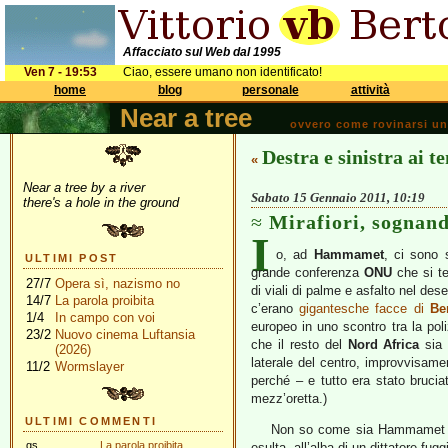
Affacciato sul Web dal 1995
Ven 7 - 19:53
Ciao, essere umano non identificato!
home
blog
personale
attività
Near a tree
ovvero come rovinarsi una 
Destra e sinistra ai t
«
Near a tree by a river
Sabato 15 Gennaio 2011, 10:19
there's a hole in the ground
Mirafiori, sogna
I
o, ad
Hammamet
, ci sono s
ULTIMI POST
grande conferenza
ONU
che si t
27/7
Opera sì, nazismo no
di viali di palme e asfalto nel des
14/7
La parola proibita
c’erano
gigantesche facce di
Be
1/4
In campo con voi
europeo in uno scontro tra la po
23/2
Nuovo cinema Luftansia
che il resto del
Nord Africa
sia 
(2026)
laterale del centro, improvvisame
11/2
Wormslayer
perché – e tutto era stato brucia
mezz’oretta.)
ULTIMI COMMENTI
Non so come sia Hammamet ogg
gs
La parola proibita
esulta, all’alba di un dittatore fu