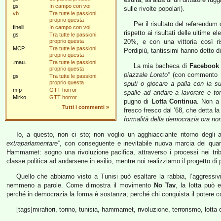
gs
In campo con voi
sulle rivolte popolari).
vb
Tra tutte le passioni,
proprio questa
Per il risultato del referendum
finelli
In campo con voi
rispetto ai risultati delle ultime e
gs
Tra tutte le passioni,
proprio questa
20%, e con una vittoria così ri
MCP
Tra tutte le passioni,
Perdipiù, tantissimi hanno detto di
proprio questa
.mau.
Tra tutte le passioni,
La mia bacheca di
Facebook
proprio questa
piazzale Loreto”
(con commento
gs
Tra tutte le passioni,
proprio questa
sputi o giocare a palla con la su
mfp
GTT horror
spalle ad andare a lavorare e to
Mirko
GTT horror
pugno di
Lotta Continua
. Non a
Tutti i commenti
»
fresco fresco dal ’68, che detta la
formalità della democrazia ora no
Io, a questo, non ci sto; non voglio un agghiacciante ritorno degli 
extraparlamentare”
, con conseguente e inevitabile nuova marcia dei quara
Hammamet: sogno una rivoluzione pacifica, attraverso i processi nei trib
classe politica ad andarsene in esilio, mentre noi realizziamo il progetto di
Quello che abbiamo visto a Tunisi può esaltare la rabbia, l’aggressivi
nemmeno a parole. Come dimostra il movimento
No Tav
, la lotta può 
perché in democrazia la forma è sostanza; perché chi conquista il potere c
[tags]mirafiori, torino, tunisia, hammamet, rivoluzione, terrorismo, lott