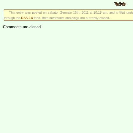
This entry was posted on sabato, Gennaio 15th, 2011 at 10:19 am, and is filed und
through the
RSS 2.0
feed. Both comments and pings are currently closed.
Comments are closed.