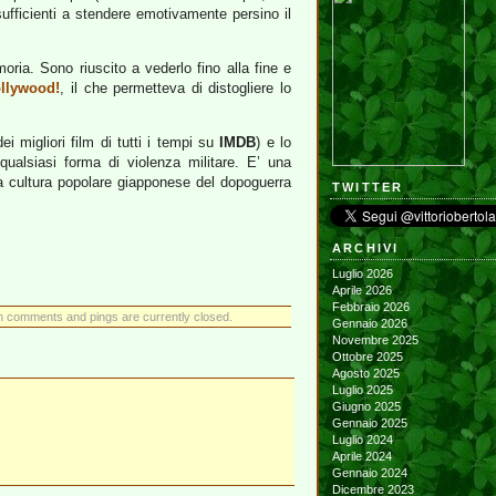
sufficienti a stendere emotivamente persino il
oria. Sono riuscito a vederlo fino alla fine e
ollywood!
, il che permetteva di distogliere lo
i migliori film di tutti i tempi su
IMDB
) e lo
alsiasi forma di violenza militare. E’ una
a cultura popolare giapponese del dopoguerra
TWITTER
ARCHIVI
Luglio 2026
Aprile 2026
Febbraio 2026
h comments and pings are currently closed.
Gennaio 2026
Novembre 2025
Ottobre 2025
Agosto 2025
Luglio 2025
Giugno 2025
Gennaio 2025
Luglio 2024
Aprile 2024
Gennaio 2024
Dicembre 2023