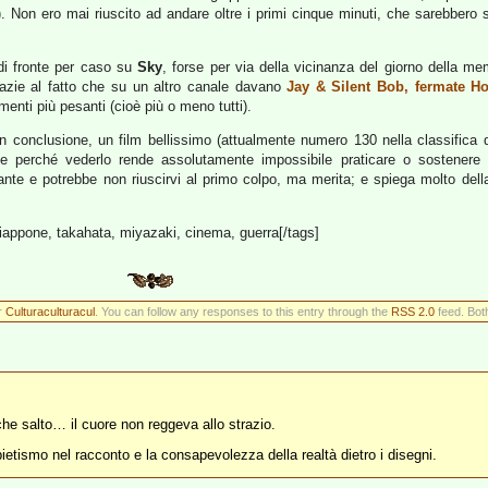
). Non ero mai riuscito ad andare oltre i primi cinque minuti, che sarebbero 
 di fronte per caso su
Sky
, forse per via della vicinanza del giorno della mem
azie al fatto che su un altro canale davano
Jay & Silent Bob, fermate H
menti più pesanti (cioè più o meno tutti).
n conclusione, un film bellissimo (attualmente numero 130 nella classifica de
 perché vederlo rende assolutamente impossibile praticare o sostenere qu
te e potrebbe non riuscirvi al primo colpo, ma merita; e spiega molto dell
giappone, takahata, miyazaki, cinema, guerra[/tags]
r
Culturaculturacul
. You can follow any responses to this entry through the
RSS 2.0
feed. Bot
he salto… il cuore non reggeva allo strazio.
pietismo nel racconto e la consapevolezza della realtà dietro i disegni.