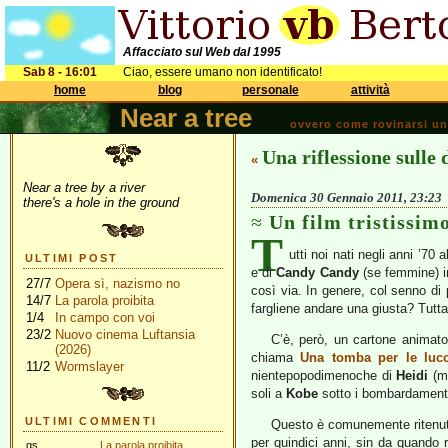
Affacciato sul Web dal 1995
Sab 8 - 16:01
Ciao, essere umano non identificato!
home
blog
personale
attività
Near a tree
ovvero come rovinarsi una 
Una riflessione sulle
«
Near a tree by a river
Domenica 30 Gennaio 2011, 23:23
there's a hole in the ground
Un film tristissim
T
utti noi nati negli anni ’70
ULTIMI POST
e di
Candy Candy
(se femmine) in
27/7
Opera sì, nazismo no
così via. In genere, col senno di 
14/7
La parola proibita
fargliene andare una giusta? Tutt
1/4
In campo con voi
23/2
Nuovo cinema Luftansia
C’è, però, un cartone animat
(2026)
chiama
Una tomba per le lucc
11/2
Wormslayer
nientepopodimenoche di
Heidi
(ma
soli a
Kobe
sotto i bombardamenti
ULTIMI COMMENTI
Questo è comunemente riten
per quindici anni, sin da quando 
gs
La parola proibita