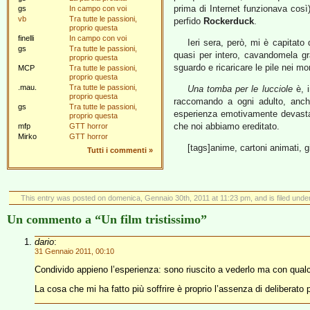
prima di Internet funzionava così
gs
In campo con voi
vb
Tra tutte le passioni,
perfido
Rockerduck
.
proprio questa
finelli
In campo con voi
Ieri sera, però, mi è capitato
gs
Tra tutte le passioni,
quasi per intero, cavandomela gr
proprio questa
sguardo e ricaricare le pile nei mo
MCP
Tra tutte le passioni,
proprio questa
.mau.
Tra tutte le passioni,
Una tomba per le lucciole
è, i
proprio questa
raccomando a ogni adulto, anche
gs
Tra tutte le passioni,
esperienza emotivamente devastan
proprio questa
che noi abbiamo ereditato.
mfp
GTT horror
Mirko
GTT horror
[tags]anime, cartoni animati, 
Tutti i commenti
»
This entry was posted on domenica, Gennaio 30th, 2011 at 11:23 pm, and is filed unde
Un commento a “Un film tristissimo”
dario
:
31 Gennaio 2011, 00:10
Condivido appieno l’esperienza: sono riuscito a vederlo ma con qualc
La cosa che mi ha fatto più soffrire è proprio l’assenza di deliberato 