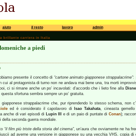
aiuto
il resto
lavoro
admin
brillante carriera in Italia
 domeniche a piedi
o
 abbiamo presente il concetto di
“cartone animato giapponese strappalacrime”
:
 cui al protagonista di turno non ne andava mai bene una, tra morti improvvi
poi, ci si rimane anche un po’ incavolati: d’accordo che i lieto fine alla
Disne
a questa sfortuna sembra sempre un po’ gratuita.
o giapponese strappalacrime che, pur riprendendo lo stesso schema, non c’e
iole
ed è considerato il capolavoro di
Isao Takahata
, cineasta gemell
 anche di vari episodi di
Lupin III
e di un paio di puntate di
Conan
); racco
 della seconda guerra mondiale.
uto
“il film più triste della storia del cinema”
, un’aura che ovviamente ne ha fren
riuscii ad averne una versione in giapponese su una vecchia VHS, copia di c