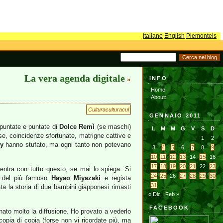
Italiano
English
Piemonteis
La vera agenda digitale
INFO
»
:Home:
:About:
Culturaculturacul
GENNAIO 2011
 puntate e puntate di
Dolce Remì
(se maschi)
L
M
M
G
V
S
D
se, coincidenze sfortunate, matrigne cattive e
1
2
y
hanno stufato, ma ogni tanto non potevano
3
4
5
6
7
8
9
10
11
12
13
14
15
16
17
18
19
20
21
22
23
ntra con tutto questo; se mai lo spiega. Si
24
25
26
27
28
29
30
o del più famoso
Hayao Miyazaki
e regista
31
nta la storia di due bambini giapponesi rimasti
« Dic
Feb »
FACEBOOK
ato molto la diffusione. Ho provato a vederlo
opia di copia (forse non vi ricordate più, ma