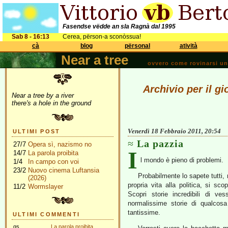
Fasendse vëdde an sla Ragnà dal 1995
Sab 8 - 16:13
Cerea, përson-a sconòssua!
cà
blog
përsonal
atività
Near a tree
ovvero come rovinarsi una 
Archivio per il g
Near a tree by a river
there's a hole in the ground
Venerdì 18 Febbraio 2011, 20:54
ULTIMI POST
La pazzia
27/7
Opera sì, nazismo no
I
14/7
La parola proibita
l mondo è pieno di problemi.
1/4
In campo con voi
23/2
Nuovo cinema Luftansia
Probabilmente lo sapete tutti, 
(2026)
propria vita alla politica, si s
11/2
Wormslayer
Scopri storie incredibili di ve
normalissime storie di qualco
tantissime.
ULTIMI COMMENTI
gs
La parola proibita