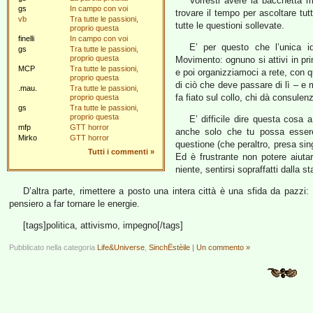
Vorresti avere la bacchetta m
gs
In campo con voi
trovare il tempo per ascoltare tutt
vb
Tra tutte le passioni,
tutte le questioni sollevate.
proprio questa
finelli
In campo con voi
E’ per questo che l’unica i
gs
Tra tutte le passioni,
proprio questa
Movimento: ognuno si attivi in p
MCP
Tra tutte le passioni,
e poi organizziamoci a rete, con q
proprio questa
di ciò che deve passare di lì – e 
.mau.
Tra tutte le passioni,
fa fiato sul collo, chi dà consulen
proprio questa
gs
Tra tutte le passioni,
proprio questa
E’ difficile dire questa cosa 
mfp
GTT horror
anche solo che tu possa essere
Mirko
GTT horror
questione (che peraltro, presa si
Tutti i commenti
»
Ed è frustrante non potere aiuta
niente, sentirsi sopraffatti dalla 
D’altra parte, rimettere a posto una intera città è una sfida da pazzi
pensiero a far tornare le energie.
[tags]politica, attivismo, impegno[/tags]
Pubblicato nella categoria
Life&Universe
,
SinchËstèile
|
Un commento »