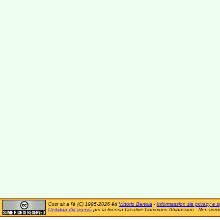
Cost sit a l'è (C) 1995-2026 ëd
Vittorio Bertola
-
Informassion sla privacy e si
Certidun drit riservà
për la licensa Creative Commons Atribussion - Nen comer