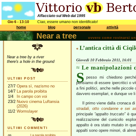
Affacciato sul Web dal 1995
Gio 6 - 13:10
Ciao, essere umano non identificato!
home
blog
personale
attività
Near a tree
ovvero come rovinarsi una 
L’antica città di Ciqi
«
Near a tree by a river
Giovedì 10 Febbraio 2011, 16:01
there's a hole in the ground
Le manipolazioni d
S
pesso mi chiedono perché 
ULTIMI POST
pensiamo di essere ipercritici o v
27/7
Opera sì, nazismo no
a fini politici, anche nelle piccole
14/7
La parola proibita
davvero esemplari, e dunque ve li
1/4
In campo con voi
23/2
Nuovo cinema Luftansia
Il primo viene dalla cronaca di
(2026)
stradali, otto condanne e sei as
11/2
Wormslayer
principale
“appalto truccato”
è que
realizzazione del cunicolo espl
appalto è ora stato mutato in que
ULTIMI COMMENTI
appalti sono opere minori, di alm
gs
La parola proibita