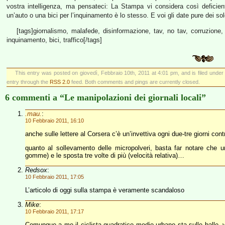
vostra intelligenza, ma pensateci: La Stampa vi considera così deficie
un’auto o una bici per l’inquinamento è lo stesso. E voi gli date pure dei sol
[tags]giornalismo, malafede, disinformazione, tav, no tav, corruzione,
inquinamento, bici, traffico[/tags]
This entry was posted on giovedì, Febbraio 10th, 2011 at 4:01 pm, and is filed unde
entry through the
RSS 2.0
feed. Both comments and pings are currently closed.
6 commenti a “Le manipolazioni dei giornali locali”
.mau.
:
10 Febbraio 2011, 16:10
anche sulle lettere al Corsera c’è un’invettiva ogni due-tre giorni contro
quanto al sollevamento delle micropolveri, basta far notare che un
gomme) e le sposta tre volte di più (velocità relativa)…
Redsox
:
10 Febbraio 2011, 17:05
L’articolo di oggi sulla stampa è veramente scandaloso
Mike
:
10 Febbraio 2011, 17:17
Comunque a me il ciclista quadratico medio urbano sta sulle balle, vi