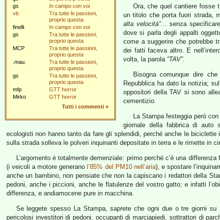
Ora, che quel cantiere fosse t
gs
In campo con voi
vb
Tra tutte le passioni,
un titolo che porta fuori strada, 
proprio questa
alta velocità”
… senza specificare
finelli
In campo con voi
dove si parla degli appalti ogget
gs
Tra tutte le passioni,
proprio questa
come a suggerire che potrebbe tr
MCP
Tra tutte le passioni,
dei fatti faceva altro. E nell’i
proprio questa
volta, la parola
“TAV”
.
.mau.
Tra tutte le passioni,
proprio questa
Bisogna comunque dire che 
gs
Tra tutte le passioni,
proprio questa
Repubblica ha dato la notizia; sul
mfp
GTT horror
oppositori della TAV si sono allea
Mirko
GTT horror
cementizio.
Tutti i commenti
»
La Stampa festeggia però con u
giornale della fabbrica di auto 
ecologisti non hanno tanto da fare gli splendidi, perché anche le biciclette
sulla strada solleva le polveri inquinanti depositate in terra e le rimette in cir
L’argomento è totalmente demenziale: primo perché c’è una differenza 
(i veicoli a motore generano
l’85% del PM10 nell’aria
), e spostare l’inquina
anche un bambino, non pensiate che non la capiscano i redattori della St
pedoni, anche i piccioni, anche le flatulenze del vostro gatto; e infatti l’o
differenza, e andiamocene pure in macchina.
Se leggete spesso La Stampa, saprete che ogni due o tre giorni su
pericolosi investitori di pedoni, occupanti di marciapiedi, sottrattori di par