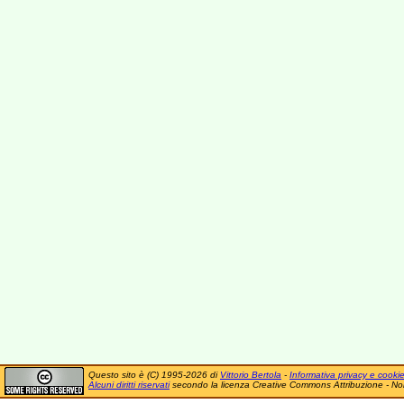
Questo sito è (C) 1995-2026 di
Vittorio Bertola
-
Informativa privacy e cooki
Alcuni diritti riservati
secondo la licenza Creative Commons Attribuzione - No