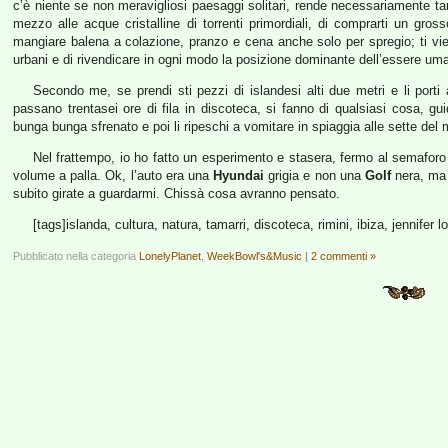
c’è niente se non meravigliosi paesaggi solitari, rende necessariamente ta
mezzo alle acque cristalline di torrenti primordiali, di comprarti un gross
mangiare balena a colazione, pranzo e cena anche solo per spregio; ti vien
urbani e di rivendicare in ogni modo la posizione dominante dell’essere uma
Secondo me, se prendi sti pezzi di islandesi alti due metri e li porti
passano trentasei ore di fila in discoteca, si fanno di qualsiasi cosa, gui
bunga bunga sfrenato e poi li ripeschi a vomitare in spiaggia alle sette del 
Nel frattempo, io ho fatto un esperimento e stasera, fermo al semaforo
volume a palla. Ok, l’auto era una
Hyundai
grigia e non una
Golf
nera, ma 
subito girate a guardarmi. Chissà cosa avranno pensato.
[tags]islanda, cultura, natura, tamarri, discoteca, rimini, ibiza, jennifer 
Pubblicato nella categoria
LonelyPlanet
,
WeekBowl's&Music
|
2 commenti »