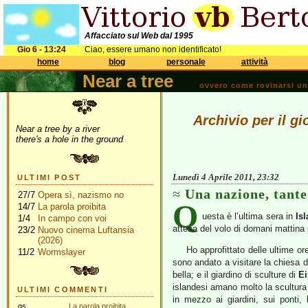
Affacciato sul Web dal 1995
Gio 6 - 13:24
Ciao, essere umano non identificato!
home
blog
personale
attività
Near a tree
ovvero come rovinarsi una 
Archivio per il gi
Near a tree by a river
there's a hole in the ground
Lunedì 4 Aprile 2011, 23:32
ULTIMI POST
Una nazione, tante
27/7
Opera sì, nazismo no
Q
14/7
La parola proibita
uesta è l’ultima sera in
Is
1/4
In campo con voi
attesa del volo di domani mattina 
23/2
Nuovo cinema Luftansia
(2026)
Ho approfittato delle ultime o
11/2
Wormslayer
sono andato a visitare la chiesa di
bella; e il giardino di sculture di
Ei
islandesi amano molto la scultura
ULTIMI COMMENTI
in mezzo ai giardini, sui ponti,
gs
La parola proibita