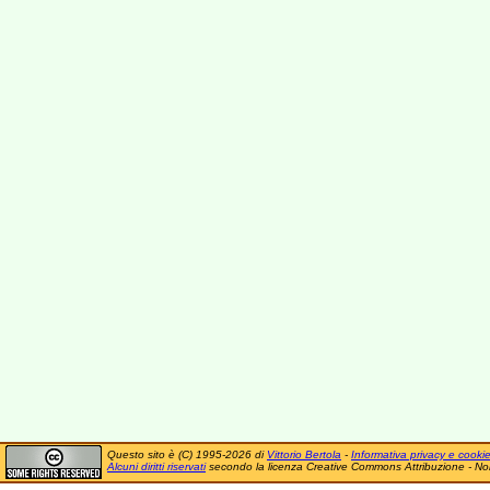
Questo sito è (C) 1995-2026 di
Vittorio Bertola
-
Informativa privacy e cooki
Alcuni diritti riservati
secondo la licenza Creative Commons Attribuzione - No