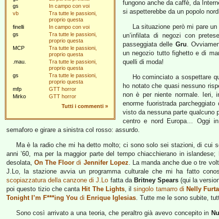
fungono anche da caffè, da Interne
gs
In campo con voi
si aspetterebbe da un popolo nordi
vb
Tra tutte le passioni,
proprio questa
La situazione però mi pare un 
finelli
In campo con voi
gs
Tra tutte le passioni,
un’infilata di negozi con prete
proprio questa
passeggiata delle
Gru
. Ovviamen
MCP
Tra tutte le passioni,
un negozio tutto fighetto e di m
proprio questa
quelli di moda!
.mau.
Tra tutte le passioni,
proprio questa
gs
Tra tutte le passioni,
Ho cominciato a sospettare qua
proprio questa
ho notato che quasi nessuno rispett
mfp
GTT horror
non è per niente normale. Ieri, i
Mirko
GTT horror
enorme fuoristrada parcheggiato 
Tutti i commenti
»
visto da nessuna parte qualcuno pa
centro e nord Europa… Oggi in 
semaforo e girare a sinistra col rosso: assurdo.
Ma è la radio che mi ha detto molto; ci sono solo sei stazioni, di cui
anni ’60, ma per la maggior parte del tempo chiacchierano in islandese; l
desolata,
On The Floor
di
Jennifer Lopez
. La manda anche due o tre volt
J.Lo, la stazione avvia un programma culturale che mi ha fatto conoscer
scopiazzatura della canzone di J.Lo
fatta da
Britney Spears
(qui la versio
poi questo tizio che canta
Hit The Lights
, il
singolo tamarro di
Nelly Furt
Tonight I’m F***ing You
di
Enrique Iglesias
. Tutte me le sono subite, tut
Sono così arrivato a una teoria, che peraltro già avevo concepito in
Nu