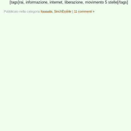
[tags]rai, informazione, internet, liberazione, movimento 5 stelle[/tags]
Pubblicato nella categoria
Itaaaalia
,
SinchËstèile
|
11 commenti »