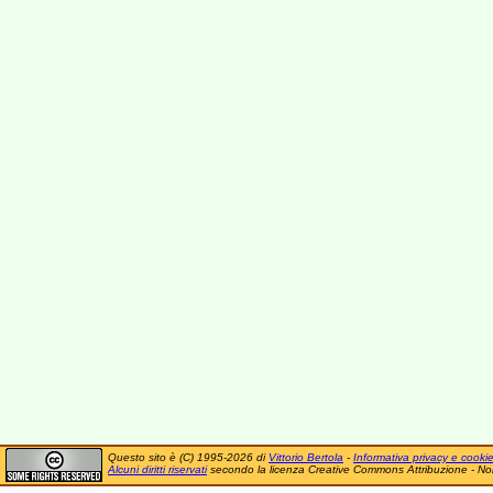
Questo sito è (C) 1995-2026 di
Vittorio Bertola
-
Informativa privacy e cooki
Alcuni diritti riservati
secondo la licenza Creative Commons Attribuzione - No