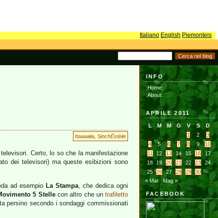
Italiano
English
Piemonteis
INFO
:Home:
:About:
APRILE 2011
L
M
M
G
V
S
D
1
2
3
Itaaaalia
,
SinchËstèile
4
5
6
7
8
9
10
 televisori. Certo, lo so che la manifestazione
11
12
13
14
15
16
17
to dei televisori) ma queste esibizioni sono
18
19
20
21
22
23
24
25
26
27
28
29
30
« Mar
Mag »
i veda ad esempio
La Stampa
, che dedica ogni
Movimento 5 Stelle
con altro che un
trafiletto
FACEBOOK
ata persino secondo i sondaggi commissionati