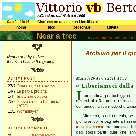
Affacciato sul Web dal 1995
Sab 8 - 18:16
Ciao, essere umano non identificato!
home
blog
personale
attività
Near a tree
ovvero come rovinarsi una 
Archivio per il gi
Near a tree by a river
there's a hole in the ground
Martedì 26 Aprile 2011, 10:17
ULTIMI POST
Liberiamoci dalla 
27/7
Opera sì, nazismo no
I
14/7
La parola proibita
eri mattina, per festeggiare i
1/4
In campo con voi
davanti alla Rai non è un’idea m
23/2
Nuovo cinema Luftansia
(2026)
comunque l’unico modo che abbiamo
11/2
Wormslayer
Altrimenti, su di noi cala, se
giorno articoli e paginate a
Fassi
infilato a panino
tra i candidati fol
ULTIMI COMMENTI
dagli stessi partiti (quelli che l’
gs
La parola proibita