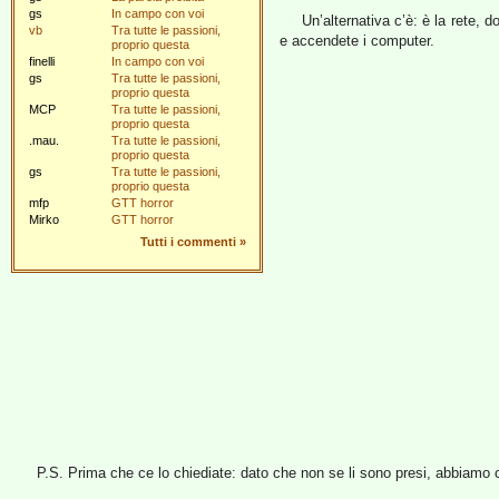
gs
In campo con voi
Un’alternativa c’è: è la rete, 
vb
Tra tutte le passioni,
e accendete i computer.
proprio questa
finelli
In campo con voi
gs
Tra tutte le passioni,
proprio questa
MCP
Tra tutte le passioni,
proprio questa
.mau.
Tra tutte le passioni,
proprio questa
gs
Tra tutte le passioni,
proprio questa
mfp
GTT horror
Mirko
GTT horror
Tutti i commenti
»
P.S. Prima che ce lo chiediate: dato che non se li sono presi, abbiamo ca