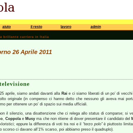
aiuto
il resto
lavoro
admin
brillante carriera in Italia
orno 26 Aprile 2011
televisione
l 25 aprile, siamo andati davanti alla
Rai
e ci siamo liberati di un po’ di vecchi
olto originale (in compenso ci hanno detto che nessuno gli aveva mai porta
 per ottenere un po’ di spazio sui media ufficiali.
 non il silenzio, una disattenzione che ci relega allo status di comparse; s
no
,
Coppola
e
Musy
ma che non ritiene di dover presentare il candidato del
kloristici; eppure la differenza di voti tra noi e il
“terzo polo”
è piuttosto limit
anno scorso ci davano all’1% scarso, poi abbiamo preso il quadruplo).