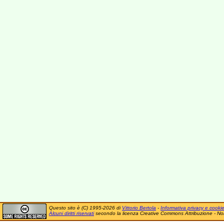
Questo sito è (C) 1995-2026 di
Vittorio Bertola
-
Informativa privacy e cooki
Alcuni diritti riservati
secondo la licenza Creative Commons Attribuzione - No