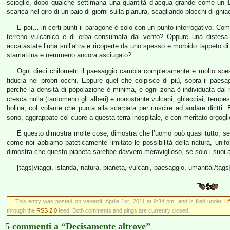
scioglie, dopo qualche settimana una quantità d’acqua grande come un
scarica nel giro di un paio di giorni sulla pianura, scagliando blocchi di ghia
E poi… in certi punti il paragone è solo con un punto interrogativo. Come
terreno vulcanico e di erba consumata dal vento? Oppure una distesa di
accatastate l’una sull’altra e ricoperte da uno spesso e morbido tappeto di
stamattina e nemmeno ancora asciugato?
Ogni dieci chilometri il paesaggio cambia completamente e molto spes
fiducia nei propri occhi. Eppure quel che colpisce di più, sopra il pae
perché la densità di popolazione è minima, e ogni zona è individuata dal n
cresca nulla (tantomeno gli alberi) e nonostante vulcani, ghiacciai, tempes
bolina, col volante che punta alla scarpata per riuscire ad andare diritti
sono, aggrappate col cuore a questa terra inospitale, e con meritato orgogli
E questo dimostra molte cose; dimostra che l’uomo può quasi tutto, se
come noi abbiamo pateticamente limitato le possibilità della natura, unif
dimostra che questo pianeta sarebbe davvero meraviglioso, se solo i suoi a
[tags]viaggi, islanda, natura, pianeta, vulcani, paesaggio, umanità[/tags
This entry was posted on venerdì, Aprile 1st, 2011 at 9:34 pm, and is filed under
Li
through the
RSS 2.0
feed. Both comments and pings are currently closed.
5 commenti a “Decisamente altrove”