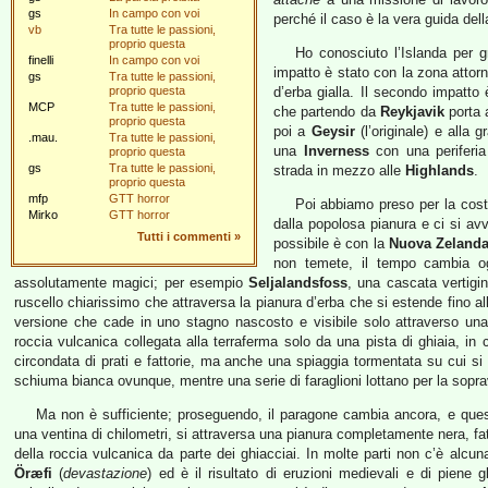
gs
In campo con voi
perché il caso è la vera guida dell
vb
Tra tutte le passioni,
proprio questa
Ho conosciuto l’Islanda per g
finelli
In campo con voi
impatto è stato con la zona attor
gs
Tra tutte le passioni,
proprio questa
d’erba gialla. Il secondo impatto è
MCP
Tra tutte le passioni,
che partendo da
Reykjavik
porta a
proprio questa
poi a
Geysir
(l’originale) e alla
.mau.
Tra tutte le passioni,
una
Inverness
con una periferia
proprio questa
gs
Tra tutte le passioni,
strada in mezzo alle
Highlands
.
proprio questa
mfp
GTT horror
Poi abbiamo preso per la cost
Mirko
GTT horror
dalla popolosa pianura e ci si avv
Tutti i commenti
»
possibile è con la
Nuova Zeland
non temete, il tempo cambia og
assolutamente magici; per esempio
Seljalandsfoss
, una cascata vertigi
ruscello chiarissimo che attraversa la pianura d’erba che si estende fino al
versione che cade in uno stagno nascosto e visibile solo attraverso un
roccia vulcanica collegata alla terraferma solo da una pista di ghiaia, in 
circondata di prati e fattorie, ma anche una spiaggia tormentata su cui si
schiuma bianca ovunque, mentre una serie di faraglioni lottano per la sop
Ma non è sufficiente; proseguendo, il paragone cambia ancora, e ques
una ventina di chilometri, si attraversa una pianura completamente nera, fa
della roccia vulcanica da parte dei ghiacciai. In molte parti non c’è al
Öræfi
(
devastazione
) ed è il risultato di eruzioni medievali e di piene gl