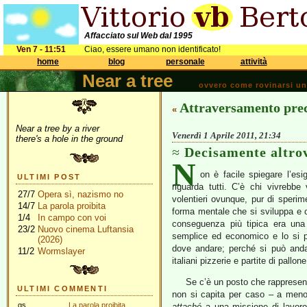
Affacciato sul Web dal 1995
Ven 7 - 11:51
Ciao, essere umano non identificato!
home
blog
personale
attività
Near a tree
ovvero come rovinarsi una 
Attraversamento prec
«
Near a tree by a river
Venerdì 1 Aprile 2011, 21:34
there's a hole in the ground
Decisamente altro
N
on è facile spiegare l’es
ULTIMI POST
riguarda tutti. C’è chi vivrebbe
27/7
Opera sì, nazismo no
volentieri ovunque, pur di speri
14/7
La parola proibita
forma mentale che si sviluppa e c
1/4
In campo con voi
conseguenza più tipica era una 
23/2
Nuovo cinema Luftansia
semplice ed economico e lo si p
(2026)
dove andare; perché si può andar
11/2
Wormslayer
italiani pizzerie e partite di pallo
Se c’è un posto che rappresent
ULTIMI COMMENTI
non si capita per caso – a meno
gs
La parola proibita
attaché
a una missione di lavoro.