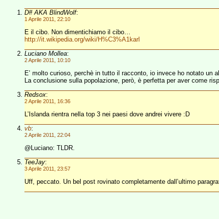
D# AKA BlindWolf
:
1 Aprile 2011, 22:10
E il cibo. Non dimentichiamo il cibo…
http://it.wikipedia.org/wiki/H%C3%A1karl
Luciano Mollea
:
2 Aprile 2011, 10:10
E’ molto curioso, perchè in tutto il racconto, io invece ho notato un al
La conclusione sulla popolazione, però, è perfetta per aver come ri
Redsox
:
2 Aprile 2011, 16:36
L’Islanda rientra nella top 3 nei paesi dove andrei vivere :D
vb
:
2 Aprile 2011, 22:04
@Luciano: TLDR.
TeeJay
:
3 Aprile 2011, 23:57
Uff, peccato. Un bel post rovinato completamente dall’ultimo paragr