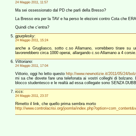
24 Maggio 2011, 11:57
Ma sei ossessionato dal PD che parli della Bresso?
La Bresso era per la TAV e ha perso le elezioni contro Cota che E
Quindi che c’entra?
gpurplesky
:
24 Maggio 2011, 15:24
anche a Grugliasco, sotto c.so Allamano, vorrebbero tirare su un
lavorerebbero circa 1000 operai, allargando c.so Allamano a 4 corsie.
Vittoriano
:
24 Maggio 2011, 17:04
Vittorio, oggi ho letto questo
http://www.newnotizie.it/2011/05/24/bolz
mi sa che dovete fare una telefonata ai vostri colleghi di bolzano. 
blocco studentesco e le realtà ad essa collegate sono SENZA DUBBI
rccs
:
24 Maggio 2011, 23:37
Rimetto il link, che quello prima sembra morto
http://www.controlacrisi.org/joomla/index.php?option=com_content