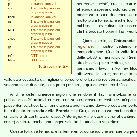
dei centri sociali”
; ora la cosa è
gs
In campo con voi
vb
Tra tutte le passioni,
all’epoca sapevano solo ciò che 
proprio questa
progresso a suon di cemento e ma
finelli
In campo con voi
molto più informata, anche fuori 
gs
Tra tutte le passioni,
proprio questa
pubblico, il Tav è diventato uno d
MCP
Tra tutte le passioni,
chi ha toccato troppo il Tav, vedi
proprio questa
.mau.
Tra tutte le passioni,
Questa volta, a
Chiomonte
,
proprio questa
regionale
, il nostro; vediamo s
gs
Tra tutte le passioni,
proprio questa
comporterebbe. Questa volta la m
mfp
GTT horror
dalle 14:30 al municipio di
Rival
Mirko
GTT horror
strade della prima cintura, visti 
Tutti i commenti
»
partiranno i lavori, i No Tav b
attraversa la valle; ma questo n
valle sarà occupata da migliaia di persone che faranno resistenza pacifica co
saranno piene di gente, nulla potrà passare, e quindi nemmeno il Giro.
Al di là delle numerose ragioni che rendono il
Tav Torino-Lione
un
pubbliche da 20 miliardi di euro, non si può pensare di costruire un’oper
paese democratico. E a Torino ancora pochi sanno davvero cosa comporte
tutto il prato tra
strada della Pronda
e
le Gru
, con un flusso continuo di m
un asilo e di centinaia di case. A
Bologna
varie case vicino al cantiere 
come) costruire anche una tangenziale tra il tunnel e la superficie.
Questa follia va fermata, e la fermeremo; contando che sempre più pers