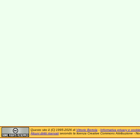
Questo sito è (C) 1995-2026 di
Vittorio Bertola
-
Informativa privacy e cooki
Alcuni diritti riservati
secondo la licenza Creative Commons Attribuzione - No