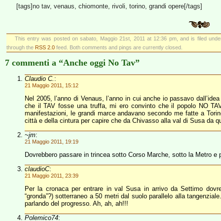
[tags]no tav, venaus, chiomonte, rivoli, torino, grandi opere[/tags]
This entry was posted on sabato, Maggio 21st, 2011 at 12:36 pm, and is filed und
through the
RSS 2.0
feed. Both comments and pings are currently closed.
7 commenti a “Anche oggi No Tav”
Claudio C.
:
21 Maggio 2011, 15:12
Nel 2005, l’anno di Venaus, l’anno in cui anche io passavo dall’ide
che il TAV fosse una truffa, mi ero convinto che il popolo NO TA
manifestazioni, le grandi marce andavano secondo me fatte a Torin
città e della cintura per capire che da Chivasso alla val di Susa da 
~jm
:
21 Maggio 2011, 19:19
Dovrebbero passare in trincea sotto Corso Marche, sotto la Metro e p
claudioC
:
21 Maggio 2011, 23:39
Per la cronaca per entrare in val Susa in arrivo da Settimo dovr
“gronda”?) sotterraneo a 50 metri dal suolo parallelo alla tangenzial
parlando del progresso. Ah, ah, ah!!!
Polemico74
: