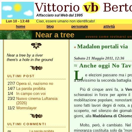
Affacciato sul Web dal 1995
Lun 10 - 13:48
Ciao, essere umano non identificato!
home
blog
personale
attività
Near a tree
ovvero come rovinarsi una 
Madalon portali via
«
Near a tree by a river
Sabato 21 Maggio 2011, 12:36
there's a hole in the ground
Anche oggi No Tav
L
e elezioni passano ma i pro
ULTIMI POST
a brevissimo la seconda battaglia 
27/7
Opera sì, nazismo no
14/7
La parola proibita
Più di cinque anni fa, a
Ven
1/4
In campo con voi
schieratosi in forze per aprire i
23/2
Nuovo cinema Luftansia
mobilitazione popolare, nonostante
(2026)
sono fatti lavori degni di nota, 
11/2
Wormslayer
scoperto, nel silenzio dei giorna
giorni, alla
Maddalena di Chiomo
ULTIMI COMMENTI
Molto, però, è cambiato. Ne
minoranza costituita solo da
“mont
gs
La parola proibita