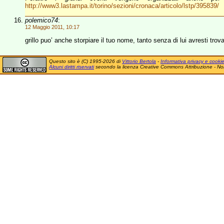
http://www3.lastampa.it/torino/sezioni/cronaca/articolo/lstp/395839/
polemico74
:
12 Maggio 2011, 10:17
grillo puo’ anche storpiare il tuo nome, tanto senza di lui avresti tro
Questo sito è (C) 1995-2026 di
Vittorio Bertola
-
Informativa privacy e cooki
Alcuni diritti riservati
secondo la licenza Creative Commons Attribuzione - No