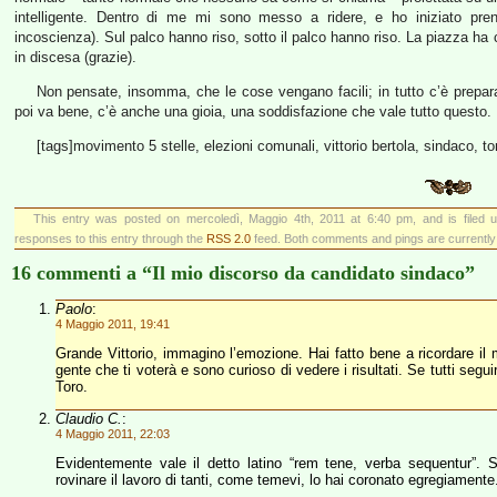
intelligente. Dentro di me mi sono messo a ridere, e ho iniziato pre
incoscienza). Sul palco hanno riso, sotto il palco hanno riso. La piazza ha 
in discesa (grazie).
Non pensate, insomma, che le cose vengano facili; in tutto c’è prepar
poi va bene, c’è anche una gioia, una soddisfazione che vale tutto questo.
[tags]movimento 5 stelle, elezioni comunali, vittorio bertola, sindaco, tor
This entry was posted on mercoledì, Maggio 4th, 2011 at 6:40 pm, and is filed
responses to this entry through the
RSS 2.0
feed. Both comments and pings are currently
16 commenti a “Il mio discorso da candidato sindaco”
Paolo
:
4 Maggio 2011, 19:41
Grande Vittorio, immagino l’emozione. Hai fatto bene a ricordare i
gente che ti voterà e sono curioso di vedere i risultati. Se tutti segu
Toro.
Claudio C.
:
4 Maggio 2011, 22:03
Evidentemente vale il detto latino “rem tene, verba sequentur”. S
rovinare il lavoro di tanti, come temevi, lo hai coronato egregiamente