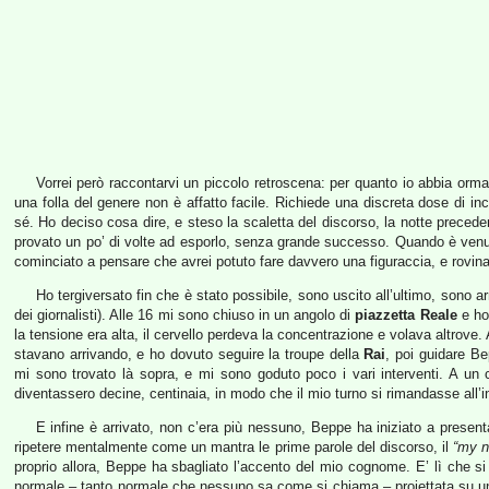
Vorrei però raccontarvi un piccolo retroscena: per quanto io abbia ormai
una folla del genere non è affatto facile. Richiede una discreta dose di i
sé. Ho deciso cosa dire, e steso la scaletta del discorso, la notte precede
provato un po’ di volte ad esporlo, senza grande successo. Quando è venut
cominciato a pensare che avrei potuto fare davvero una figuraccia, e rovinare
Ho tergiversato fin che è stato possibile, sono uscito all’ultimo, sono 
dei giornalisti). Alle 16 mi sono chiuso in un angolo di
piazzetta Reale
e ho 
la tensione era alta, il cervello perdeva la concentrazione e volava altrove.
stavano arrivando, e ho dovuto seguire la troupe della
Rai
, poi guidare Be
mi sono trovato là sopra, e mi sono goduto poco i vari interventi. A un 
diventassero decine, centinaia, in modo che il mio turno si rimandasse all’in
E infine è arrivato, non c’era più nessuno, Beppe ha iniziato a presen
ripetere mentalmente come un mantra le prime parole del discorso, il
“my n
proprio allora, Beppe ha sbagliato l’accento del mio cognome. E’ lì che si è
normale – tanto normale che nessuno sa come si chiama – proiettata su un