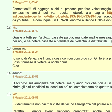
7 Maggio 2011, 03:43
Fantastico!!! Mi aggrego a chi si propone per fare volantinaggi
invitassimo amici sui vari social network alla pagina
ht
indipendente-per-Torino-Vittorio-Bertola/193716407339194
per facebo
da youtube… e comunque, un GRAZIE enorme a Beppe Grillo e ovviam
vb
:
8 Maggio 2011, 15:42
Grazie a tutti per l’aiuto… passate parola, mandate mail e messaggi
per noi, e se potete passate a prendere dei volantini e distribuiteli… 
ormazad
:
8 Maggio 2011, 16:24
Io sono di Venezia e l’ unica cosa con cui concordo con Grillo è la p
Fossi torinese di voterei a occhi chiusi .
Ciao
enrico
:
8 Maggio 2011, 20:59
D’accordo sull’arroganza del potere, ma quando dici che non è un 
zittire gli altri candidati mi scadi un po’ nel complottismo da quattro s
vb
:
9 Maggio 2011, 09:53
Evidentemente non hai mai visto da vicino l’arroganza del potere a 
Peraltro i grandi eventi vengono organizzati anche pe