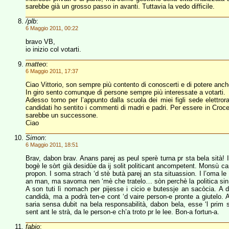
sarebbe già un grosso passo in avanti. Tuttavia la vedo difficile.
/plb
:
6 Maggio 2011, 00:22
bravo VB,
io inizio col votarti.
matteo
:
6 Maggio 2011, 17:37
Ciao Vittorio, son sempre più contento di conoscerti e di potere anche
In giro sento comunque di persone sempre più interessate a votarti.
Adesso torno per l’appunto dalla scuola dei miei figli sede elettrora
candidati ho sentito i commenti di madri e padri. Per essere in Crocet
sarebbe un successone.
Ciao
Simon
:
6 Maggio 2011, 18:51
Brav, dabon brav. Anans parej as peul sperè turna pr sta bela sità! I
bogè le sòrt già desidùe da ij solit politicant ancompetent. Monsù can
propon. I soma strach ‘d stè butà parej an sta situassion. I l’oma le ar
an man, ma savoma nen ‘mè che tratelo… sòn perchè la politica sin a a
A son tuti lì nomach per pijesse i cicio e butessje an sacòcia. A d
candidà, ma a podrà ten-e cont ‘d vaire person-e pronte a giutelo. A
saria sensa dubit na bela responsabilità, dabon bela, esse ‘l prim 
sent ant le strà, da le person-e ch’a troto pr le lee. Bon-a fortun-a.
fabio
: