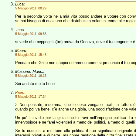
Luca
:
5 Maggio 2011, 00:29
Per la seconda volta nella mia vita posso andare a votare con convi
se hai bisogno di qualcuno che distribuisca volantini come alle reg
.mau.
:
5 Maggio 2011, 09:53
si vede che beppegrillo(tm) arriva da Genova, dove il tuo cognome 
Mauro
:
5 Maggio 2011, 15:43
Peccato che Grillo non sappia nemmeno come si pronuncia il tuo cog
Massimo Manca
:
5 Maggio 2011, 16:13
Sei andato molto bene.
Piero
:
5 Maggio 2011, 17:34
> Non pensate, insomma, che le cose vengano facili; in tutto c’è
quando poi va bene, c’è anche una gioia, una soddisfazione che vale
Un po’ ti invidio per la gioia che tu trovi nell’impegno politico. L
innervosisce e ne farei volentieri a meno dei politici, almeno di quelli 
Se tu riuscissi a restituire alla politica il suo significato origina
interessi privati e di parte, ma come gestione della città finalizzata