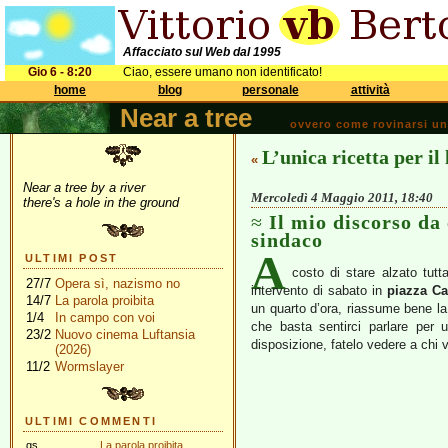
Affacciato sul Web dal 1995
Gio 6 - 8:20
Ciao, essere umano non identificato!
home
blog
personale
attività
Near a tree
ovvero come rovinarsi una 
L’unica ricetta per il
«
Near a tree by a river
Mercoledì 4 Maggio 2011, 18:40
there's a hole in the ground
Il mio discorso da
sindaco
A
ULTIMI POST
costo di stare alzato tutt
27/7
Opera sì, nazismo no
intervento di sabato in
piazza Ca
14/7
La parola proibita
un quarto d’ora, riassume bene la
1/4
In campo con voi
che basta sentirci parlare per 
23/2
Nuovo cinema Luftansia
disposizione, fatelo vedere a chi v
(2026)
11/2
Wormslayer
ULTIMI COMMENTI
gs
La parola proibita