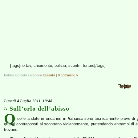
[tags]no tav, chiomonte, polizia, scontri, torture[/tags]
Pubblicato nella categoria
Itaaaalia
|
9 commenti »
Lunedì 4 Luglio 2011, 10:48
Sull’orlo dell’abisso
Q
uelle andate in onda ieri in
Valsusa
sono tecnicamente prove di gue
gruppi contrapposti si scontrano violentemente, pretendendo entrambi di ess
trovano.