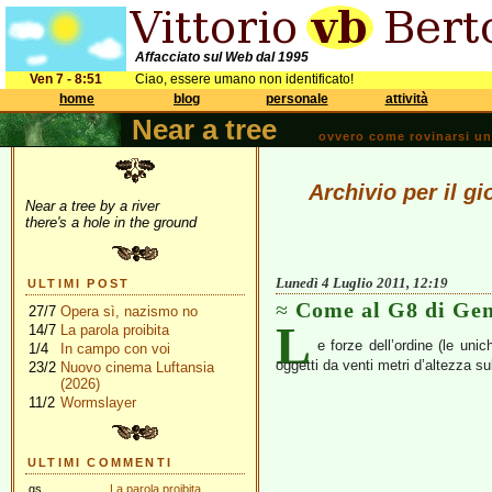
Affacciato sul Web dal 1995
Ven 7 - 8:51
Ciao, essere umano non identificato!
home
blog
personale
attività
Near a tree
ovvero come rovinarsi una 
Archivio per il g
Near a tree by a river
there's a hole in the ground
Lunedì 4 Luglio 2011, 12:19
ULTIMI POST
Come al G8 di Ge
27/7
Opera sì, nazismo no
L
14/7
La parola proibita
e forze dell’ordine (le uni
1/4
In campo con voi
oggetti da venti metri d’altezza su
23/2
Nuovo cinema Luftansia
(2026)
11/2
Wormslayer
ULTIMI COMMENTI
gs
La parola proibita