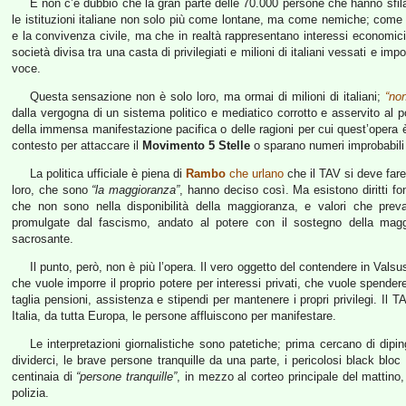
E non c’è dubbio che la gran parte delle 70.000 persone che hanno sfila
le istituzioni italiane non solo più come lontane, ma come nemiche; come
e la convivenza civile, ma che in realtà rappresentano interessi economici pr
società divisa tra una casta di privilegiati e milioni di italiani vessati e imp
voce.
Questa sensazione non è solo loro, ma ormai di milioni di italiani;
“non
dalla vergogna di un sistema politico e mediatico corrotto e asservito al po
della immensa manifestazione pacifica o delle ragioni per cui quest’opera è
contesto per attaccare il
Movimento 5 Stelle
o sparano numeri improbabili su
La politica ufficiale è piena di
Rambo
che urlano
che il TAV si deve fare
loro, che sono
“la maggioranza”
, hanno deciso così. Ma esistono diritti fo
che non sono nella disponibilità della maggioranza, e valori che preval
promulgate dal fascismo, andato al potere con il sostegno della maggi
sacrosante.
Il punto, però, non è più l’opera. Il vero oggetto del contendere in Vals
che vuole imporre il proprio potere per interessi privati, che vuole spendere 
taglia pensioni, assistenza e stipendi per mantenere i propri privilegi. Il 
Italia, da tutta Europa, le persone affluiscono per manifestare.
Le interpretazioni giornalistiche sono patetiche; prima cercano di diping
dividerci, le brave persone tranquille da una parte, i pericolosi black bloc
centinaia di
“persone tranquille”
, in mezzo al corteo principale del mattino
polizia.