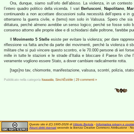
Ora, dunque, siamo sull’orlo dell’abisso. La violenza, in un contest
l’intero quadro politico della vicenda. I vari
Berlusconi
,
Napolitano
,
Mar
continuando a non accettare discussioni sulla necessità dell’opera e in g
otterranno la guerra civile, e (temo) non solo in Valsusa. Spero che sia
dittatura, perché almeno avrebbe un senso logico; perché se fosse solo bull
consenso attorno alle proprie idee e di schiodarsi dalle poltrone, farebbe pu
Il
Movimento 5 Stelle
esiste per evitare la violenza; per dare rappr
riflessione va fatta anche da parte dei movimenti, perché la violenza è sba
militare che si può vincere questo scontro, e le 70.000 persone di ieri for
mille in tutte le stazioni e le strade d’Italia e bloccare il Paese fin che 
veramente vogliono essere Stato, a dover cambiare radicalmente rotta.
[tags]no tav, chiomonte, manifestazione, valsusa, scontri, polizia, stato, 
Pubblicato nella categoria
Itaaaalia
,
SinchËstèile
|
29 commenti »
Questo sito è (C) 1995-2026 di
Vittorio Bertola
-
Informativa privacy e cooki
Alcuni diritti riservati
secondo la licenza Creative Commons Attribuzione - No