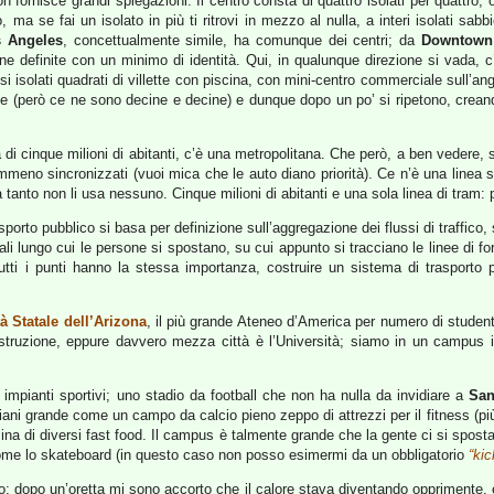
n fornisce grandi spiegazioni. Il centro consta di quattro isolati per quattro; o
to, ma se fai un isolato in più ti ritrovi in mezzo al nulla, a interi isolati sab
 Angeles
, concettualmente simile, ha comunque dei centri; da
Downtown
 definite con un minimo di identità. Qui, in qualunque direzione si vada, c’è
i isolati quadrati di villette con piscina, con mini-centro commerciale sull’a
ne (però ce ne sono decine e decine) e dunque dopo un po’ si ripetono, crea
 di cinque milioni di abitanti, c’è una metropolitana. Che però, a ben vedere, s
nemmeno sincronizzati (vuoi mica che le auto diano priorità). Ce n’è una line
 tanto non li usa nessuno. Cinque milioni di abitanti e una sola linea di tram:
sporto pubblico si basa per definizione sull’aggregazione dei flussi di traffico,
ipali lungo cui le persone si spostano, su cui appunto si tracciano le linee di f
utti i punti hanno la stessa importanza, costruire un sistema di trasporto pu
à Statale dell’Arizona
, il più grande Ateneo d’America per numero di studenti
istruzione, eppure davvero mezza città è l’Università; siamo in un campus 
mpianti sportivi; uno stadio da football che non ha nulla da invidiare a
San
e piani grande come un campo da calcio pieno zeppo di attrezzi per il fitness (p
ozzina di diversi fast food. Il campus è talmente grande che la gente ci si spost
vi come lo skateboard (in questo caso non posso esimermi da un obbligatorio
“ki
to; dopo un’oretta mi sono accorto che il calore stava diventando opprimente, 