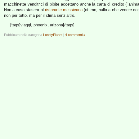
macchinette venditrici di bibite accettano anche la carta di credito (l’an
Non a caso stasera al
ristorante messicano
(ottimo, nulla a che vedere co
non per tutto, ma per il clima senz’altro.
[tags]viaggi, phoenix, arizona[/tags]
Pubblicato nella categoria
LonelyPlanet
|
4 commenti »