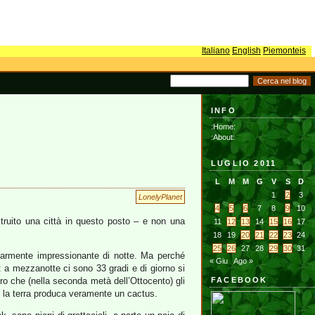
Italiano
English
Piemonteis
INFO
:Home:
:About:
LUGLIO 2011
L
M
M
G
V
S
D
1
2
3
LonelyPlanet
4
5
6
7
8
9
10
ruito una città in questo posto – e non una
11
12
13
14
15
16
17
18
19
20
21
22
23
24
25
26
27
28
29
30
31
icolarmente impressionante di notte. Ma perché
« Giu
Ago »
: a mezzanotte ci sono 33 gradi e di giorno si
vvero che (nella seconda metà dell’Ottocento) gli
FACEBOOK
ui la terra produca veramente un cactus.