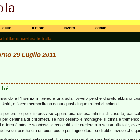
aiuto
il resto
lavoro
admin
brillante carriera in Italia
iorno 29 Luglio 2011
ché
rrivando a
Phoenix
in aereo è una sola, ovvero perché diavolo abbiano cost
i Uniti
, e l’area metropolitana conta quasi cinque milioni di abitanti.
ulla per ore, e poi d’improvviso appare una distesa infinita di casette, part
o per centinaia di chilometri, se non deserto e montagne. Il clima è tremendo
e. La terra è arida e sabbiosa, e rende difficile credere alla scusa ufficiale, o
ilirsi qui perché era un buon posto per l’agricoltura; si direbbe invece che q