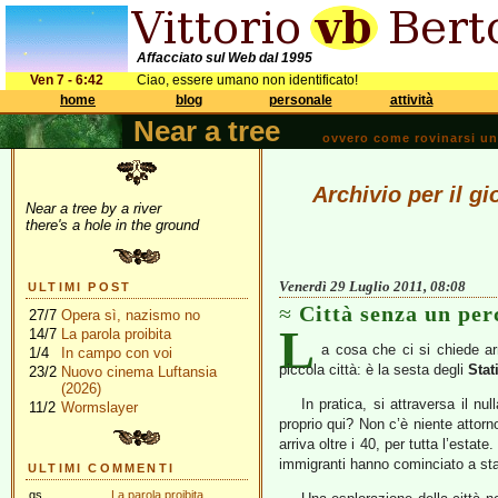
Affacciato sul Web dal 1995
Ven 7 - 6:42
Ciao, essere umano non identificato!
home
blog
personale
attività
Near a tree
ovvero come rovinarsi una 
Archivio per il g
Near a tree by a river
there's a hole in the ground
Venerdì 29 Luglio 2011, 08:08
ULTIMI POST
Città senza un per
27/7
Opera sì, nazismo no
L
14/7
La parola proibita
a cosa che ci si chiede a
1/4
In campo con voi
piccola città: è la sesta degli
Stat
23/2
Nuovo cinema Luftansia
(2026)
In pratica, si attraversa il n
11/2
Wormslayer
proprio qui? Non c’è niente attorn
arriva oltre i 40, per tutta l’estat
immigranti hanno cominciato a stab
ULTIMI COMMENTI
gs
La parola proibita