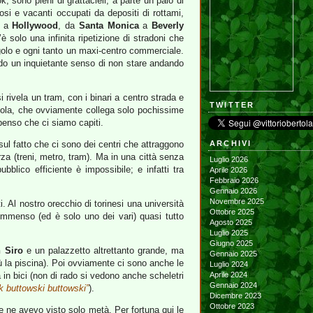
k, sono pieni di grattacieli, a parte un paio di
biosi e vacanti occupati da depositi di rottami,
a
Hollywood
, da
Santa Monica
a
Beverly
 solo una infinita ripetizione di stradoni che
ngolo e ogni tanto un maxi-centro commerciale.
ndo un inquietante senso di non stare andando
i rivela un tram, con i binari a centro strada e
TWITTER
a sola, che ovviamente collega solo pochissime
 penso che ci siamo capiti.
 sul fatto che ci sono dei centri che attraggono
ARCHIVI
orza (treni, metro, tram). Ma in una città senza
Luglio 2026
bblico efficiente è impossibile; e infatti tra
Aprile 2026
Febbraio 2026
Gennaio 2026
Novembre 2025
. Al nostro orecchio di torinesi una università
Ottobre 2025
immenso (ed è solo uno dei vari) quasi tutto
Agosto 2025
Luglio 2025
Giugno 2025
 Siro
e un palazzetto altrettanto grande, ma
Gennaio 2025
iù la piscina). Poi ovviamente ci sono anche le
Luglio 2024
a in bici (non di rado si vedono anche scheletri
Aprile 2024
Gennaio 2024
ck buttowski buttowski”
).
Dicembre 2023
Ottobre 2023
e ne avevo visto solo metà. Per fortuna qui le