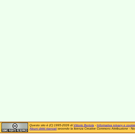
Questo sito è (C) 1995-2026 di
Vittorio Bertola
-
Informativa privacy e cooki
Alcuni diritti riservati
secondo la licenza Creative Commons Attribuzione - No