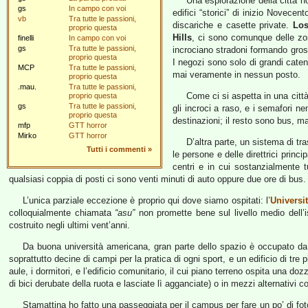
Una esplorazione della città no
gs
In campo con voi
edifici “storici” di inizio Novecen
vb
Tra tutte le passioni,
discariche e casette private.
Los
proprio questa
Hills
, ci sono comunque delle zone
finelli
In campo con voi
gs
Tra tutte le passioni,
incrociano stradoni formando gross
proprio questa
I negozi sono solo di grandi cate
MCP
Tra tutte le passioni,
mai veramente in nessun posto.
proprio questa
.mau.
Tra tutte le passioni,
Come ci si aspetta in una città
proprio questa
gs
Tra tutte le passioni,
gli incroci a raso, e i semafori 
proprio questa
destinazioni; il resto sono bus, ma
mfp
GTT horror
Mirko
GTT horror
D’altra parte, un sistema di tra
Tutti i commenti
»
le persone e delle direttrici princ
centri e in cui sostanzialmente t
qualsiasi coppia di posti ci sono venti minuti di auto oppure due ore di bus.
L’unica parziale eccezione è proprio qui dove siamo ospitati: l’
Universit
colloquialmente chiamata
“asu”
non promette bene sul livello medio dell’
costruito negli ultimi vent’anni.
Da buona università americana, gran parte dello spazio è occupato da i
soprattutto decine di campi per la pratica di ogni sport, e un edificio di tr
aule, i dormitori, e l’edificio comunitario, il cui piano terreno ospita una d
di bici derubate della ruota e lasciate lì agganciate) o in mezzi alternati
Stamattina ho fatto una passeggiata per il campus per fare un po’ di fo