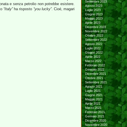
Settembre 2023
onata e senza petrolio non potrebbe esistere.
Agosto 2023
tto
“Italy”
ha risposto
“you lucky”
. Cioé, magari
Luglio 2023
Giugno 2023
Maggio 2023
Aprile 2023
Dicembre 2022
Novembre 2022
Ottobre 2022
Settembre 2022
Agosto 2022
Luglio 2022
Giugno 2022
Aprile 2022
Marzo 2022
Febbraio 2022
Gennaio 2022
Dicembre 2021
Ottobre 2021
Settembre 2021
Agosto 2021
Luglio 2021
Giugno 2021
Maggio 2021
Aprile 2021
Marzo 2021
Febbraio 2021
Gennaio 2021
Dicembre 2020
Novembre 2020