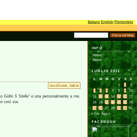
Italiano
English
Piemonteis
INFO
:Home:
:About:
LUGLIO 2011
L
M
M
G
V
S
D
1
2
3
SinchËstèile
,
StillLife
4
5
6
7
8
9
10
 Grillo 5 Stelle”
e una personalmente a me.
11
12
13
14
15
16
17
 e così via.
18
19
20
21
22
23
24
25
26
27
28
29
30
31
« Giu
Ago »
FACEBOOK