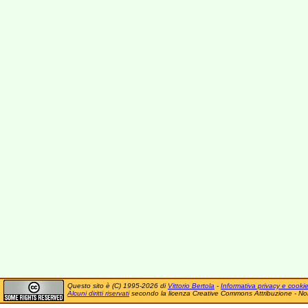
Questo sito è (C) 1995-2026 di
Vittorio Bertola
-
Informativa privacy e cooki
Alcuni diritti riservati
secondo la licenza Creative Commons Attribuzione - No