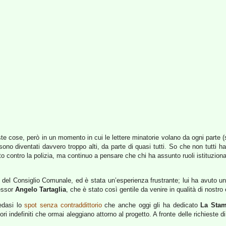
ste cose, però in un momento in cui le lettere minatorie volano da ogni parte 
sono diventati davvero troppo alti, da parte di quasi tutti. So che non tutti h
o contro la polizia, ma continuo a pensare che chi ha assunto ruoli istituziona
del Consiglio Comunale, ed è stata un’esperienza frustrante; lui ha avuto un’
fessor
Angelo Tartaglia
, che è stato così gentile da venire in qualità di nostro
vedasi lo
spot senza contraddittorio
che anche oggi gli ha dedicato
La Sta
ri indefiniti che ormai aleggiano attorno al progetto. A fronte delle richieste di