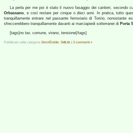
La perla per me poi è stato il nuovo fasaggio dei cantieri, secondo cu
Orbassano
, e così restare per cinque o dieci anni. In pratica, tutto qu
tranquillamente entrare nel passante ferroviario di Torino, nonostante e
sfreccerebbero tranquillamente davanti ai marciapiedi sotterranei di
Porta 
[tags]no tav, comune, virano, tensione[/tags]
Pubblicato nella categoria
SinchËstèile
,
StillLife
|
3 commenti »