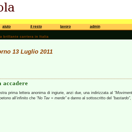
aiuto
il resto
lavoro
admin
brillante carriera in Italia
iorno 13 Luglio 2011
a accadere
stra prima lettera anonima di ingiurie, anzi due, una indirizzata al
“Movimento
etono all’infinito che
“No Tav = merde”
e danno al sottoscritto del
“bastardo”
,