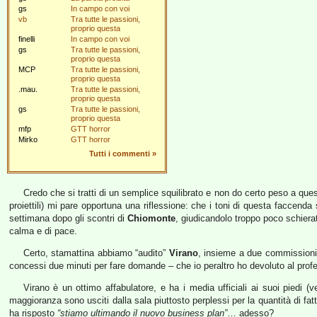
gs
In campo con voi
vb
Tra tutte le passioni,
proprio questa
finelli
In campo con voi
gs
Tra tutte le passioni,
proprio questa
MCP
Tra tutte le passioni,
proprio questa
.mau.
Tra tutte le passioni,
proprio questa
gs
Tra tutte le passioni,
proprio questa
mfp
GTT horror
Mirko
GTT horror
Tutti i commenti
»
Credo che si tratti di un semplice squilibrato e non do certo peso a que
proiettili) mi pare opportuna una riflessione: che i toni di questa faccenda 
settimana dopo gli scontri di
Chiomonte
, giudicandolo troppo poco schierat
calma e di pace.
Certo, stamattina abbiamo “audito”
Virano
, insieme a due commissioni 
concessi due minuti per fare domande – che io peraltro ho devoluto al pro
Virano è un ottimo affabulatore, e ha i media ufficiali ai suoi piedi (
maggioranza sono usciti dalla sala piuttosto perplessi per la quantità di fatto
ha risposto
“stiamo ultimando il nuovo business plan”
… adesso?