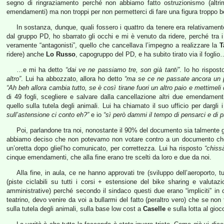
segno di ringraziamento perché non abbiamo fatto ostruzionismo (altr
emendamenti) ma non troppi per non permetterci di fare una figura troppo be
In sostanza, dunque, quali fossero i quattro da tenere era relativamente
dal gruppo PD, ho sbarrato gli occhi e mi è venuto da ridere, perché tra 
veramente “antagonisti”, quello che cancellava l’impegno a realizzare la
T
ridere) anche
Lo Russo
, capogruppo del PD, e ha subito tirato via il foglio
…e mi ha detto
“dai ve ne passiamo tre, son già tanti”
. Io ho rispos
altro”
. Lui ha abbozzato, allora ho detto
“ma se ce ne passate ancora un p
“Ah beh allora cambia tutto, se è così tirane fuori un altro paio e mettimeli 
di 49 fogli, scegliere e salvare dalla cancellazione altri due emendament
quello sulla tutela degli animali. Lui ha chiamato il suo ufficio per darg
sull’astensione ci conto eh?”
e io
“sì però dammi il tempo di pensarci e di p
Poi, parlandone tra noi, nonostante il 90% del documento sia talmente g
abbiamo deciso che non potevamo non votare contro a un documento che
un’oretta dopo gliel’ho comunicato, per correttezza. Lui ha risposto
“chiss
cinque emendamenti, che alla fine erano tre scelti da loro e due da noi.
Alla fine, in aula, ce ne hanno approvati tre (sviluppo dell’aeroporto, t
(piste ciclabili su tutti i corsi + estensione del bike sharing e valutazio
amministrative) perché secondo il sindaco questi due erano “impliciti” in
teatrino, devo venire da voi a bullarmi del fatto (peraltro vero) che se n
sulla tutela degli animali, sulla base low cost a
Caselle
e sulla lotta al gio