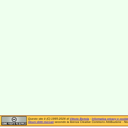
Questo sito è (C) 1995-2026 di
Vittorio Bertola
-
Informativa privacy e cooki
Alcuni diritti riservati
secondo la licenza Creative Commons Attribuzione - No