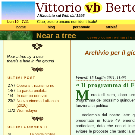
Affacciato sul Web dal 1995
Lun 10 - 7:11
Ciao, essere umano non identificato!
home
blog
personale
attività
Near a tree
ovvero come rovinarsi una 
Archivio per il g
Near a tree by a river
there's a hole in the ground
Venerdì 15 Luglio 2011, 11:03
ULTIMI POST
Il programma di Fa
27/7
Opera sì, nazismo no
M
14/7
La parola proibita
ercoledì sera, dopo un
1/4
In campo con voi
programma del prossimo quinquenn
23/2
Nuovo cinema Luftansia
(2026)
funziona la politica.
11/2
Wormslayer
Vediamola dal nostro lato:
presentato in totale 49 emenda
particolare, dato che non ci int
ULTIMI COMMENTI
evitare le proposte che tanto la
gs
La parola proibita