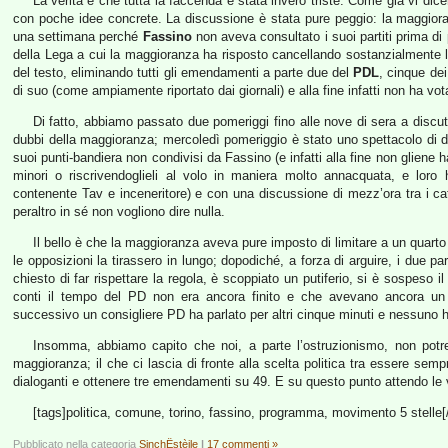
La verità è che tutta la faccenda è stata invero triste. Come già vi d
con poche idee concrete. La discussione è stata pure peggio: la maggior
una settimana perché
Fassino
non aveva consultato i suoi partiti prima di 
della Lega a cui la maggioranza ha risposto cancellando sostanzialmente la 
del testo, eliminando tutti gli emendamenti a parte due del
PDL
, cinque dei 
di suo (come ampiamente riportato dai giornali) e alla fine infatti non ha v
Di fatto, abbiamo passato due pomeriggi fino alle nove di sera a discut
dubbi della maggioranza; mercoledì pomeriggio è stato uno spettacolo di 
suoi punti-bandiera non condivisi da Fassino (e infatti alla fine non gli
minori o riscrivendoglieli al volo in maniera molto annacquata, e lor
contenente Tav e inceneritore) e con una discussione di mezz’ora tra i catt
peraltro in sé non vogliono dire nulla.
Il bello è che la maggioranza aveva pure imposto di limitare a un quarto 
le opposizioni la tirassero in lungo; dopodiché, a forza di arguire, i due p
chiesto di far rispettare la regola, è scoppiato un putiferio, si è sospeso i
conti il tempo del PD non era ancora finito e che avevano ancora un 
successivo un consigliere PD ha parlato per altri cinque minuti e nessuno ha 
Insomma, abbiamo capito che noi, a parte l’ostruzionismo, non potr
maggioranza; il che ci lascia di fronte alla scelta politica tra essere semp
dialoganti e ottenere tre emendamenti su 49. E su questo punto attendo le v
[tags]politica, comune, torino, fassino, programma, movimento 5 stelle[
Pubblicato nella categoria
SinchËstèile
|
17 commenti »