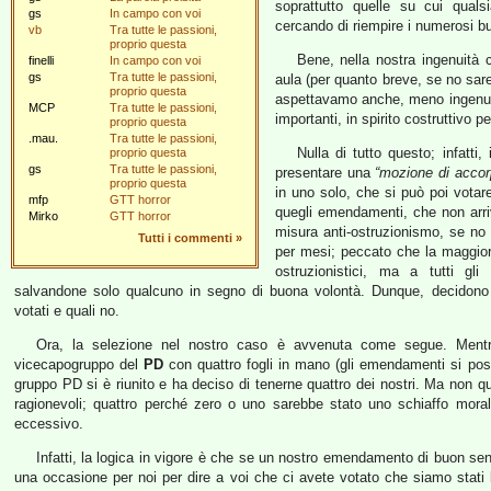
soprattutto quelle su cui qual
gs
In campo con voi
cercando di riempire i numerosi bu
vb
Tra tutte le passioni,
proprio questa
Bene, nella nostra ingenuità
finelli
In campo con voi
gs
Tra tutte le passioni,
aula (per quanto breve, se no sare
proprio questa
aspettavamo anche, meno ingenua
MCP
Tra tutte le passioni,
importanti, in spirito costruttivo 
proprio questa
.mau.
Tra tutte le passioni,
Nulla di tutto questo; infatti
proprio questa
gs
Tra tutte le passioni,
presentare una
“mozione di acco
proprio questa
in uno solo, che si può poi votare
mfp
GTT horror
quegli emendamenti, che non arr
Mirko
GTT horror
misura anti-ostruzionismo, se n
Tutti i commenti
»
per mesi; peccato che la maggior
ostruzionistici, ma a tutti gli
salvandone solo qualcuno in segno di buona volontà. Dunque, decidono
votati e quali no.
Ora, la selezione nel nostro caso è avvenuta come segue. Mentre
vicecapogruppo del
PD
con quattro fogli in mano (gli emendamenti si posso
gruppo PD si è riunito e ha deciso di tenerne quattro dei nostri. Ma non qu
ragionevoli; quattro perché zero o uno sarebbe stato uno schiaffo morale
eccessivo.
Infatti, la logica in vigore è che se un nostro emendamento di buon se
una occasione per noi per dire a voi che ci avete votato che siamo stati 