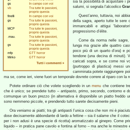
sia la possibilità di acquistare i pr
gs
In campo con voi
salumi, si segnala l’alcoolico
Gra
vb
Tra tutte le passioni,
proprio questa
Quest’anno, tuttavia, noi abbia
finelli
In campo con voi
gs
Tra tutte le passioni,
della sagra, aperto tutte le sere 
proprio questa
immancabili e attigui
“laborato
MCP
Tra tutte le passioni,
progressismo d’élite.
proprio questa
.mau.
Tra tutte le passioni,
Come da norma nelle sagre, 
proprio questa
gs
Tra tutte le passioni,
lunga ma grazie alle quattro cas
proprio questa
poco più di un quarto d’ora) e po
mfp
GTT horror
tendone (una decina di minuti). V
Mirko
GTT horror
caricati sopra, e se come noi vol
Tutti i commenti
»
(purtroppo di plastica) messi un
camminata potete raggiungere poi p
ma se, come ieri, viene fuori un temporale dovrete correre al riparo con la r
Potete ordinare ciò che volete scegliendo in un
menu
che contiene tre
che è unico; se prendete tutto – antipasto, primo, secondo, contorno e 
comunque un buon prezzo (in alternativa è disponibile un piatto freddo
sono nemmeno piccole, e prendendo tutto sarete decisamente pieni.
Ora veniamo ai piatti; tra gli antipasti l’unica cosa che non mi è piaciut
dose decisamente abbondante di lardo a fettine – sia il salame che il cotec
per i non adusi è una specie di ricotta) aromatizzato al ginepro. Come pr
liquido – in pratica pane cavolo e fontina al forno – ma anche le minestre