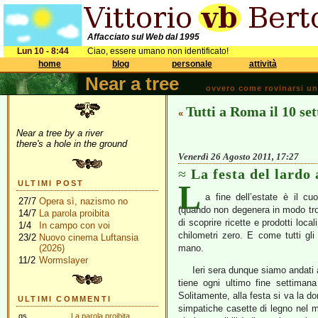
Affacciato sul Web dal 1995
Lun 10 - 8:44
Ciao, essere umano non identificato!
home
blog
personale
attività
Near a tree
ovvero come rovinarsi una 
Tutti a Roma il 10 se
«
Near a tree by a river
there's a hole in the ground
Venerdì 26 Agosto 2011, 17:27
La festa del lardo
L
ULTIMI POST
a fine dell’estate è il cu
27/7
Opera sì, nazismo no
(quando non degenera in modo tropp
14/7
La parola proibita
di scoprire ricette e prodotti loc
1/4
In campo con voi
chilometri zero. E come tutti gl
23/2
Nuovo cinema Luftansia
(2026)
mano.
11/2
Wormslayer
Ieri sera dunque siamo andati a
tiene ogni ultimo fine settiman
Solitamente, alla festa si va la do
ULTIMI COMMENTI
simpatiche casette di legno nel me
gs
La parola proibita