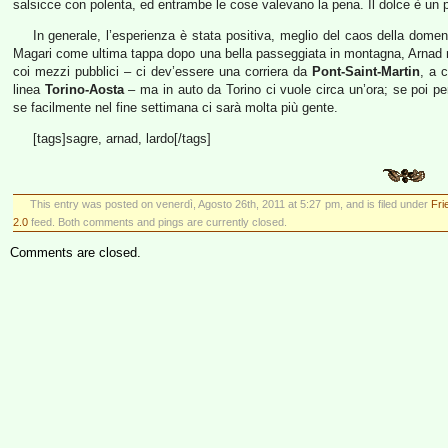
salsicce con polenta, ed entrambe le cose valevano la pena. Il dolce è un 
In generale, l’esperienza è stata positiva, meglio del caos della dom
Magari come ultima tappa dopo una bella passeggiata in montagna, Arnad no
coi mezzi pubblici – ci dev’essere una corriera da
Pont-Saint-Martin
, a 
linea
Torino-Aosta
– ma in auto da Torino ci vuole circa un’ora; se poi p
se facilmente nel fine settimana ci sarà molta più gente.
[tags]sagre, arnad, lardo[/tags]
This entry was posted on venerdì, Agosto 26th, 2011 at 5:27 pm, and is filed under
Fr
2.0
feed. Both comments and pings are currently closed.
Comments are closed.