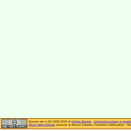
Questo sito è (C) 1995-2026 di
Vittorio Bertola
-
Informativa privacy e cooki
Alcuni diritti riservati
secondo la licenza Creative Commons Attribuzione - No