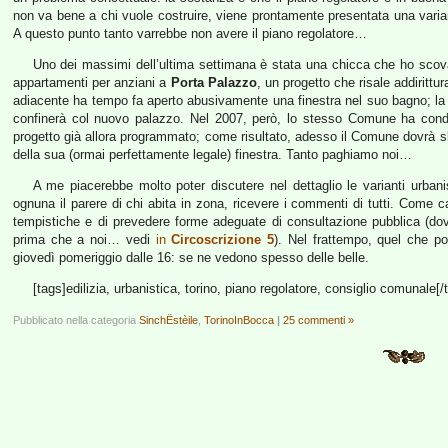
non va bene a chi vuole costruire, viene prontamente presentata una varia
A questo punto tanto varrebbe non avere il piano regolatore…
Uno dei massimi dell’ultima settimana è stata una chicca che ho scovat
appartamenti per anziani a
Porta Palazzo
, un progetto che risale addirittu
adiacente ha tempo fa aperto abusivamente una finestra nel suo bagno; la 
confinerà col nuovo palazzo. Nel 2007, però, lo stesso Comune ha condo
progetto già allora programmato; come risultato, adesso il Comune dovrà s
della sua (ormai perfettamente legale) finestra. Tanto paghiamo noi…
A me piacerebbe molto poter discutere nel dettaglio le varianti urban
ognuna il parere di chi abita in zona, ricevere i commenti di tutti. Come
tempistiche e di prevedere forme adeguate di consultazione pubblica (dovreb
prima che a noi… vedi
in
Circoscrizione 5
). Nel frattempo, quel che po
giovedì pomeriggio dalle 16: se ne vedono spesso delle belle.
[tags]edilizia, urbanistica, torino, piano regolatore, consiglio comunale[/
Pubblicato nella categoria
SinchËstèile
,
TorinoInBocca
|
25 commenti »