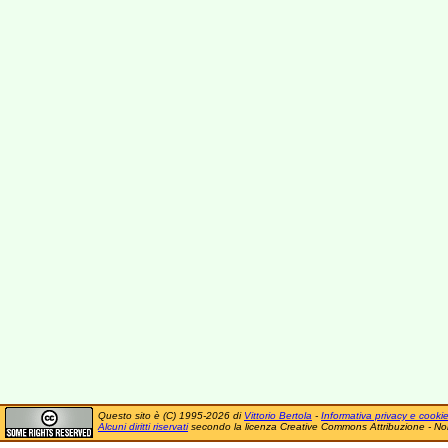
Questo sito è (C) 1995-2026 di
Vittorio Bertola
-
Informativa privacy e cooki
Alcuni diritti riservati
secondo la licenza Creative Commons Attribuzione - No