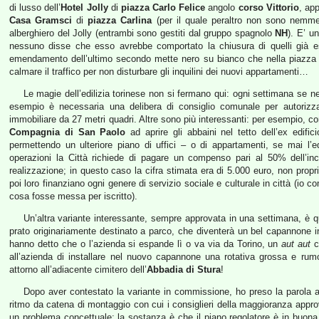
di lusso dell’
Hotel Jolly
di
piazza Carlo Felice
angolo
corso Vittorio
, app
Casa Gramsci
di
piazza Carlina
(per il quale peraltro non sono nemmen
alberghiero del Jolly (entrambi sono gestiti dal gruppo spagnolo
NH
). E’ u
nessuno disse che esso avrebbe comportato la chiusura di quelli già esist
emendamento dell’ultimo secondo mette nero su bianco che nella piazza c
calmare il traffico per non disturbare gli inquilini dei nuovi appartamenti…
Le magie dell’edilizia torinese non si fermano qui: ogni settimana se n
esempio è necessaria una delibera di consiglio comunale per autorizza
immobiliare da 27 metri quadri. Altre sono più interessanti: per esempio, co
Compagnia di San Paolo
ad aprire gli abbaini nel tetto dell’ex edific
permettendo un ulteriore piano di uffici – o di appartamenti, se mai l’
operazioni la Città richiede di pagare un compenso pari al 50% dell’incre
realizzazione; in questo caso la cifra stimata era di 5.000 euro, non pro
poi loro finanziano ogni genere di servizio sociale e culturale in città 
cosa fosse messa per iscritto).
Un’altra variante interessante, sempre approvata in una settimana, è q
prato originariamente destinato a parco, che diventerà un bel capannone indu
hanno detto che o l’azienda si espande lì o va via da Torino, un
aut aut
c
all’azienda di installare nel nuovo capannone una rotativa grossa e rum
attorno all’adiacente cimitero dell’
Abbadia di Stura
!
Dopo aver contestato la variante in commissione, ho preso la parola a
ritmo da catena di montaggio con cui i consiglieri della maggioranza appr
un problema concettuale: la sostanza è che il piano regolatore è in buona