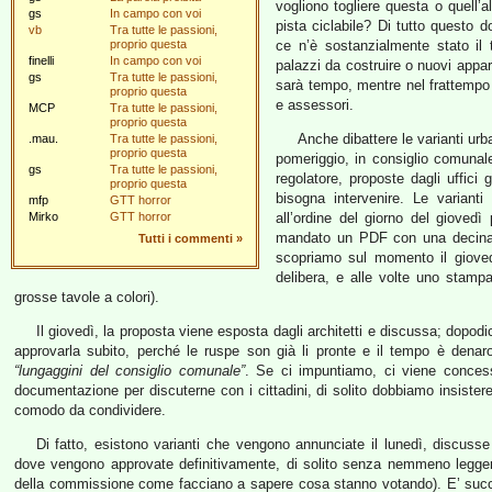
vogliono togliere questa o quell’
gs
In campo con voi
pista ciclabile? Di tutto questo
vb
Tra tutte le passioni,
proprio questa
ce n’è sostanzialmente stato il
finelli
In campo con voi
palazzi da costruire o nuovi appart
gs
Tra tutte le passioni,
sarà tempo, mentre nel frattempo 
proprio questa
e assessori.
MCP
Tra tutte le passioni,
proprio questa
Anche dibattere le varianti urba
.mau.
Tra tutte le passioni,
proprio questa
pomeriggio, in consiglio comunal
gs
Tra tutte le passioni,
regolatore, proposte dagli uffici 
proprio questa
bisogna intervenire. Le varian
mfp
GTT horror
Mirko
GTT horror
all’ordine del giorno del gioved
mandato un PDF con una decina d
Tutti i commenti
»
scopriamo sul momento il gioved
delibera, e alle volte uno stampa
grosse tavole a colori).
Il giovedì, la proposta viene esposta dagli architetti e discussa; dopo
approvarla subito, perché le ruspe son già li pronte e il tempo è denaro,
“lungaggini del consiglio comunale”
. Se ci impuntiamo, ci viene concess
documentazione per discuterne con i cittadini, di solito dobbiamo insistere
comodo da condividere.
Di fatto, esistono varianti che vengono annunciate il lunedì, discusse 
dove vengono approvate definitivamente, di solito senza nemmeno leggerl
della commissione come facciano a sapere cosa stanno votando). E’ succ