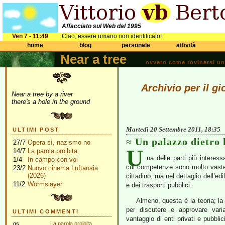
Affacciato sul Web dal 1995
Ven 7 - 11:49
Ciao, essere umano non identificato!
home
blog
personale
attività
Near a tree
ovvero come rovinarsi una 
Archivio per il g
Near a tree by a river
there's a hole in the ground
Martedì 20 Settembre 2011, 18:35
ULTIMI POST
Un palazzo dietro 
27/7
Opera sì, nazismo no
U
14/7
La parola proibita
na delle parti più interes
1/4
In campo con voi
cui competenze sono molto vaste: 
23/2
Nuovo cinema Luftansia
(2026)
cittadino, ma nel dettaglio dell’edil
11/2
Wormslayer
e dei trasporti pubblici.
Almeno, questa è la teoria; la
per discutere e approvare varia
ULTIMI COMMENTI
vantaggio di enti privati e pubblic
gs
La parola proibita