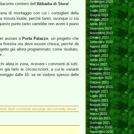
Settembre 2023
iacente cimitero dell’
Abbadia di Stura
!
Agosto 2023
Luglio 2023
ena di montaggio con cui i consiglieri della
Giugno 2023
 misura inutile, perché tanto, ovunque ci sia
Maggio 2023
uesto punto tanto varrebbe non avere il piano
Aprile 2023
Dicembre 2022
Novembre 2022
Ottobre 2022
per anziani a
Porta Palazzo
, un progetto che
Settembre 2022
la finestra ora deve essere chiusa, perché dà
Agosto 2022
getto già allora programmato; come risultato,
Luglio 2022
noi…
Giugno 2022
Aprile 2022
i abita in zona, ricevere i commenti di tutti.
Marzo 2022
à farlo le circoscrizioni, a cui le varianti
Febbraio 2022
Gennaio 2022
omeriggio dalle 16: se ne vedono spesso delle
Dicembre 2021
Ottobre 2021
Settembre 2021
Agosto 2021
Luglio 2021
Giugno 2021
Maggio 2021
feed. Both comments and pings are currently closed.
Aprile 2021
Marzo 2021
Febbraio 2021
Gennaio 2021
Dicembre 2020
Novembre 2020