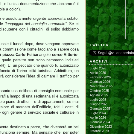
ì, e l’unica documentazione che abbiamo è il
le a colori).
he è assolutamente urgente approvarla subito,
 le
“lungaggini del consiglio comunale”
. Se ci
scuterne con i cittadini, di solito dobbiamo
omunale il lunedì dopo, dove vengono approvate
TWITTER
ella commissione come facciano a sapere cosa
i
piazza Carlo Felice
angolo
corso Vittorio
,
l quale peraltro non sono nemmeno indiziati
ARCHIVI
NH
). E’ un peccato che quando fu autorizzato
Luglio 2026
ccia di Torino città turistica. Addirittura, un
Aprile 2026
considerare l’idea di calmare il traffico per
Febbraio 2026
Gennaio 2026
Novembre 2025
ssaria una delibera di consiglio comunale per
Ottobre 2025
Agosto 2025
trafila lampo di una settimana si è autorizzata
Luglio 2025
ore piano di uffici – o di appartamenti, se mai
Giugno 2025
re di mercato dell’edificio, tolti i costi di
Gennaio 2025
ogni genere di servizio sociale e culturale in
Luglio 2024
Aprile 2024
Gennaio 2024
mente destinato a parco, che diventerà un bel
Dicembre 2023
Ottobre 2023
funziona sempre. Ma pensate che, per poter