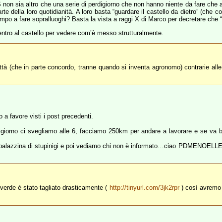
n sia altro che una serie di perdigiorno che non hanno niente da fare che alt
 parte della loro quotidianità. A loro basta “guardare il castello da dietro” (ch
po a fare sopralluoghi? Basta la vista a raggi X di Marco per decretare che “
 dentro al castello per vedere com’è messo strutturalmente.
ittà (che in parte concordo, tranne quando si inventa agronomo) contrarie alle
 a favore visti i post precedenti.
rdigiorno ci svegliamo alle 6, facciamo 250km per andare a lavorare e se va 
la palazzina di stupinigi e poi vediamo chi non è informato…ciao PDMENOEL
l verde è stato tagliato drasticamente (
http://tinyurl.com/3jk2rpr
) così avremo 