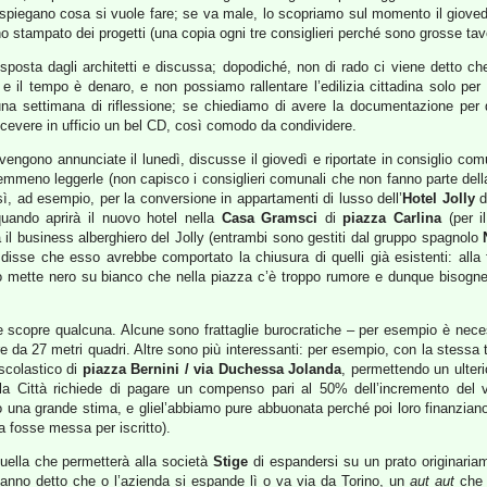
spiegano cosa si vuole fare; se va male, lo scopriamo sul momento il gioved
uno stampato dei progetti (una copia ogni tre consiglieri perché sono grosse tavo
esposta dagli architetti e discussa; dopodiché, non di rado ci viene detto c
 e il tempo è denaro, e non possiamo rallentare l’edilizia cittadina solo per
a settimana di riflessione; se chiediamo di avere la documentazione per di
 ricevere in ufficio un bel CD, così comodo da condividere.
e vengono annunciate il lunedì, discusse il giovedì e riportate in consiglio c
 nemmeno leggerle (non capisco i consiglieri comunali che non fanno parte d
, ad esempio, per la conversione in appartamenti di lusso dell’
Hotel Jolly
d
quando aprirà il nuovo hotel nella
Casa Gramsci
di
piazza Carlina
(per i
 il business alberghiero del Jolly (entrambi sono gestiti dal gruppo spagnolo
disse che esso avrebbe comportato la chiusura di quelli già esistenti: alla fa
mette nero su bianco che nella piazza c’è troppo rumore e dunque bisognerà 
ne scopre qualcuna. Alcune sono frattaglie burocratiche – per esempio è nece
e da 27 metri quadri. Altre sono più interessanti: per esempio, con la stessa 
 scolastico di
piazza Bernini / via Duchessa Jolanda
, permettendo un ulteri
a Città richiede di pagare un compenso pari al 50% dell’incremento del valo
io una grande stima, e gliel’abbiamo pure abbuonata perché poi loro finanziano 
fosse messa per iscritto).
quella che permetterà alla società
Stige
di espandersi su un prato originaria
 hanno detto che o l’azienda si espande lì o va via da Torino, un
aut aut
che 