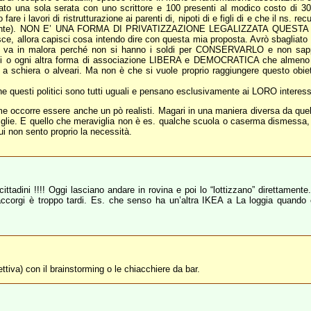
ato una sola serata con uno scrittore e 100 presenti al modico costo di 30
 fare i lavori di ristrutturazione ai parenti di, nipoti di e figli di e che il ns
o ovviamente). NON E’ UNA FORMA DI PRIVATIZZAZIONE LEGALIZZATA QUESTA ?
gestisce, allora capisci cosa intendo dire con questa mia proposta. Avrò sbagl
utti va in malora perché non si hanno i soldi per CONSERVARLO e non s
li o ogni altra forma di associazione LIBERA e DEMOCRATICA che almeno t
lette a schiera o alveari. Ma non è che si vuole proprio raggiungere ques
 questi politici sono tutti uguali e pensano esclusivamente ai LORO interess
 occorre essere anche un pò realisti. Magari in una maniera diversa da que
glie. E quello che meraviglia non è es. qualche scuola o caserma dismessa, ri
i non sento proprio la necessità.
cittadini !!!! Oggi lasciano andare in rovina e poi lo “lottizzano” direttament
 accorgi è troppo tardi. Es. che senso ha un’altra IKEA a La loggia quand
ttiva) con il brainstorming o le chiacchiere da bar.