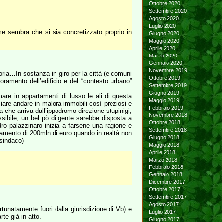
Ottobre 2020
Settembre 2020
Agosto 2020
Luglio 2020
e sembra che si sia concretizzato proprio in
Giugno 2020
Maggio 2020
Aprile 2020
Marzo 2020
Gennaio 2020
Novembre 2019
ia…In sostanza in giro per la città (e comuni
Ottobre 2019
oramento dell’edificio e del “contesto urbano”
Settembre 2019
Giugno 2019
are in appartamenti di lusso le ali di questa
Maggio 2019
iare andare in malora immobili così preziosi e
Febbraio 2019
a che arriva dall’ippodromo direzione stupinigi,
Novembre 2018
ssibile, un bel pò di gente sarebbe disposta a
Ottobre 2018
dro palazzinaro inizia a farsene una ragione e
Settembre 2018
nziamento di 200mln di euro quando in realtà non
Giugno 2018
 sindaco)
Maggio 2018
Aprile 2018
Marzo 2018
Febbraio 2018
Gennaio 2018
Dicembre 2017
Ottobre 2017
Settembre 2017
Agosto 2017
tunatamente fuori dalla giurisdizione di Vb) e
Luglio 2017
rte già in atto.
Giugno 2017