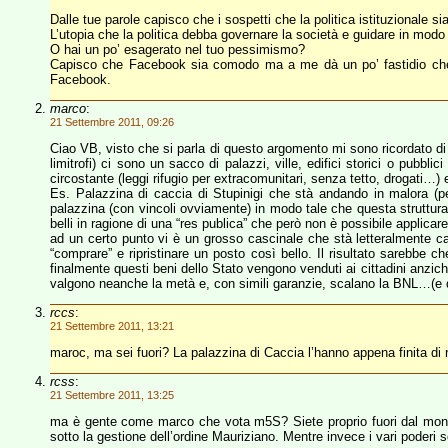
Dalle tue parole capisco che i sospetti che la politica istituzionale sia
L’utopia che la politica debba governare la società e guidare in modo
O hai un po’ esagerato nel tuo pessimismo?
Capisco che Facebook sia comodo ma a me dà un po’ fastidio che t
Facebook.
marco
:
21 Settembre 2011, 09:26
Ciao VB, visto che si parla di questo argomento mi sono ricordato d
limitrofi) ci sono un sacco di palazzi, ville, edifici storici o pub
circostante (leggi rifugio per extracomunitari, senza tetto, drogati…)
Es. Palazzina di caccia di Stupinigi che stà andando in malora (per
palazzina (con vincoli ovviamente) in modo tale che questa struttura
belli in ragione di una “res publica” che però non è possibile applica
ad un certo punto vi è un grosso cascinale che stà letteralmente ca
“comprare” e ripristinare un posto così bello. Il risultato sarebbe 
finalmente questi beni dello Stato vengono venduti ai cittadini anzich
valgono neanche la metà e, con simili garanzie, scalano la BNL…(e qu
rccs
:
21 Settembre 2011, 13:21
maroc, ma sei fuori? La palazzina di Caccia l’hanno appena finita di 
rcss
:
21 Settembre 2011, 13:25
ma è gente come marco che vota m5S? Siete proprio fuori dal mondo v
sotto la gestione dell’ordine Mauriziano. Mentre invece i vari poderi so