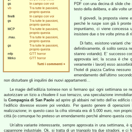
PDF con una decina di slide che 
gs
In campo con voi
vb
Tra tutte le passioni,
testo della delibera, e alle volte 
proprio questa
finelli
In campo con voi
Il giovedì, la proposta viene 
gs
Tra tutte le passioni,
perché le ruspe son già li pronte
proprio questa
impuntiamo, ci viene concessa un
MCP
Tra tutte le passioni,
proprio questa
insistere due o tre volte prima di
.mau.
Tra tutte le passioni,
proprio questa
Di fatto, esistono varianti ch
gs
Tra tutte le passioni,
definitivamente, di solito senza
proprio questa
stanno votando). E’ successo così
mfp
GTT horror
Mirko
GTT horror
approvata ieri; la scusa è che 
Tutti i commenti
»
veramente i lavori) esso assorbirà
l’hotel di piazza Carlina nessuno 
emendamento dell’ultimo secondo 
non disturbare gli inquilini dei nuovi appartamenti…
Le magie dell’edilizia torinese non si fermano qui: ogni settimana se 
autorizzare un tizio a chiudere il suo terrazzo, una speculazione immobiliar
la
Compagnia di San Paolo
ad aprire gli abbaini nel tetto dell’ex edificio
l’edificio dovesse essere poi venduto. Per questo genere di operazioni l
realizzazione; in questo caso la cifra stimata era di 5.000 euro, non propr
città (io comunque ho preteso un emendamento perché almeno questa cosa 
Un’altra variante interessante, sempre approvata in una settimana, è 
capannone industriale. Ok, si tratta di un triangolo tra due stradoni, e ci