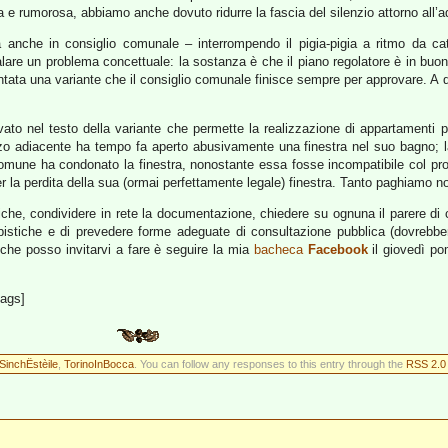
 e rumorosa, abbiamo anche dovuto ridurre la fascia del silenzio attorno all’ad
anche in consiglio comunale – interrompendo il pigia-pigia a ritmo da cat
re un problema concettuale: la sostanza è che il piano regolatore è in buona
tata una variante che il consiglio comunale finisce sempre per approvare. A q
to nel testo della variante che permette la realizzazione di appartamenti 
alazzo adiacente ha tempo fa aperto abusivamente una finestra nel suo bagno; 
omune ha condonato la finestra, nonostante essa fosse incompatibile col pro
 la perdita della sua (ormai perfettamente legale) finestra. Tanto paghiamo 
iche, condividere in rete la documentazione, chiedere su ognuna il parere di ch
iche e di prevedere forme adeguate di consultazione pubblica (dovrebbero gi
 che posso invitarvi a fare è seguire la mia
bacheca
Facebook
il giovedì p
tags]
SinchËstèile
,
TorinoInBocca
. You can follow any responses to this entry through the
RSS 2.0