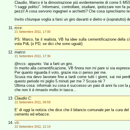
Claudio, Marco è la dimostrazione più evidentemente di come lì M5S no
“i saggi politici”. Informarsi, controllare, studiare, ipotizzare non fa
pezzi! A cosa servono ingegneri e archietti? Che cosa sprechiamo tem
Invito chiunque voglia a farsi un giro davanti e dietro e (sopratutto)
rccs
:
21 Settembre 2011, 17:00
PS: Marco, fai il realista, VB ha idee sulla cementificazione della c
vota PdL (o PD, se dici che sono uguali)
marco
:
21 Settembre 2011, 17:36
@rccs: appunto. Vai a farti un giro.
In merito alla cementificazione, VB finora non mi pare si sia espresso
Per quanto riguarda il voto, grazie ma ci penso per me.
Scusa ma devo lavorare fino a tardi come tutti i giorni, sai noi pe
questo periodo mi piglio 5 minuti per me ? Scusa nè ?
Ultima cosa: informati su cosa è successo un paio di anni fa con 
che non ti è rimasto molto in tasca…
Claudio C
:
22 Settembre 2011, 09:59
E’ di oggi la notizia che dice che il bilancio comunale per la cura de
cemento ed erbacce.
vb
:
22 Settembre 2011, 12:14