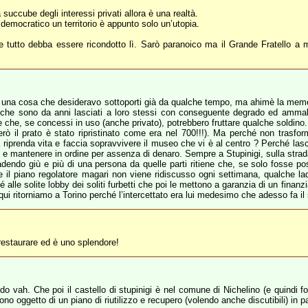
 succube degli interessi privati allora è una realtà.
 democratico un territorio è appunto solo un’utopia.
utto debba essere ricondotto lì. Sarò paranoico ma il Grande Fratello a m
i una cosa che desideravo sottoporti già da qualche tempo, ma ahimè la memor
blici che sono da anni lasciati a loro stessi con conseguente degrado ed ammal
 e che, se concessi in uso (anche privato), potrebbero fruttare qualche soldino.
ò il prato è stato ripristinato come era nel 700!!!). Ma perché non trasform
 riprenda vita e faccia sopravvivere il museo che vi è al centro ? Perché lasc
re e mantenere in ordine per assenza di denaro. Sempre a Stupinigi, sulla strad
dendo giù e più di una persona da quelle parti ritiene che, se solo fosse po
che il piano regolatore magari non viene ridiscusso ogni settimana, qualche la
é alle solite lobby dei soliti furbetti che poi le mettono a garanzia di un fina
i ritorniamo a Torino perché l’intercettato era lui medesimo che adesso fa il
restaurare ed è uno splendore!
ah. Che poi il castello di stupinigi è nel comune di Nichelino (e quindi for
no oggetto di un piano di riutilizzo e recupero (volendo anche discutibili) in pa