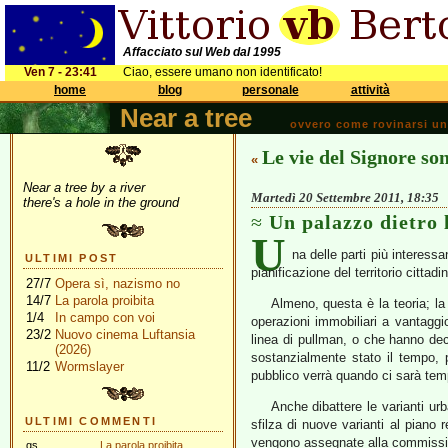
Affacciato sul Web dal 1995
Ven 7 - 23:41
Ciao, essere umano non identificato!
home
blog
personale
attività
Near a tree
ovvero come rovinarsi una 
Le vie del Signore son
«
Near a tree by a river
Martedì 20 Settembre 2011, 18:35
there's a hole in the ground
Un palazzo dietro 
U
na delle parti più interes
ULTIMI POST
pianificazione del territorio cittadi
27/7
Opera sì, nazismo no
14/7
La parola proibita
Almeno, questa è la teoria; la
1/4
In campo con voi
operazioni immobiliari a vantaggio
23/2
Nuovo cinema Luftansia
linea di pullman, o che hanno de
(2026)
sostanzialmente stato il tempo, p
11/2
Wormslayer
pubblico verrà quando ci sarà temp
Anche dibattere le varianti ur
ULTIMI COMMENTI
sfilza di nuove varianti al piano 
vengono assegnate alla commissio
gs
La parola proibita