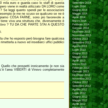
0 mila euro e guarda caso lo staff di questa
Settembre 2014
. recupero viene in realtà utilizzato DA LORO come
Luglio 2014
 Se leggi quanto spendi per le associazioni
Giugno 2014
iato esempio (e me ne scuso se qualcuno se ne è
Maggio 2014
appiamo COSA FARNE, sono più favorevole a
Aprile 2014
iene viva una struttura che, diversamente è
Marzo 2014
to obiettivo ? TU DA CHE PARTE STAI A QUESTO
Febbraio 2014
Gennaio 2014
i.
Dicembre 2013
Novembre 2013
lla che ho esposto però bisogna fare qualcosa
Ottobre 2013
metterla a nuovo ed insediarci uffici pubblici
Settembre 2013
Agosto 2013
Luglio 2013
Giugno 2013
Maggio 2013
Aprile 2013
Marzo 2013
e. Quello che prospetti ironicamente (e non sia
Febbraio 2013
o c’è l’area VIBERTI di Vinovo completamente
Gennaio 2013
Dicembre 2012
Novembre 2012
Ottobre 2012
Settembre 2012
Agosto 2012
Luglio 2012
Giugno 2012
Maggio 2012
Aprile 2012
Marzo 2012