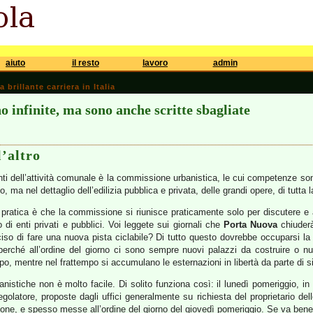
aiuto
il resto
lavoro
admin
brillante carriera in Italia
o infinite, ma sono anche scritte sbagliate
l’altro
santi dell’attività comunale è la commissione urbanistica, le cui competenze s
no, ma nel dettaglio dell’edilizia pubblica e privata, delle grandi opere, di tutta la
 pratica è che la commissione si riunisce praticamente solo per discutere e a
 di enti privati e pubblici. Voi leggete sui giornali che
Porta Nuova
chiuderà
ciso di fare una nuova pista ciclabile? Di tutto questo dovrebbe occuparsi 
erché all’ordine del giorno ci sono sempre nuovi palazzi da costruire o nuov
o, mentre nel frattempo si accumulano le esternazioni in libertà da parte di 
banistiche non è molto facile. Di solito funziona così: il lunedì pomeriggio,
regolatore, proposte dagli uffici generalmente su richiesta del proprietario del
ne, e spesso messe all’ordine del giorno del giovedì pomeriggio. Se va bene