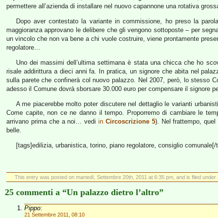
permettere all’azienda di installare nel nuovo capannone una rotativa grossa
Dopo aver contestato la variante in commissione, ho preso la parola 
maggioranza approvano le delibere che gli vengono sottoposte – per segnala
un vincolo che non va bene a chi vuole costruire, viene prontamente presen
regolatore…
Uno dei massimi dell’ultima settimana è stata una chicca che ho scova
risale addirittura a dieci anni fa. In pratica, un signore che abita nel p
sulla parete che confinerà col nuovo palazzo. Nel 2007, però, lo stesso C
adesso il Comune dovrà sborsare 30.000 euro per compensare il signore per
A me piacerebbe molto poter discutere nel dettaglio le varianti urbanist
Come capite, non ce ne danno il tempo. Proporremo di cambiare le tempist
arrivano prima che a noi… vedi
in
Circoscrizione 5
). Nel frattempo, quel
belle.
[tags]edilizia, urbanistica, torino, piano regolatore, consiglio comunale[/
This entry was posted on martedì, Settembre 20th, 2011 at 6:35 pm, and is filed under
25 commenti a “Un palazzo dietro l’altro”
Pippo
:
21 Settembre 2011, 08:10