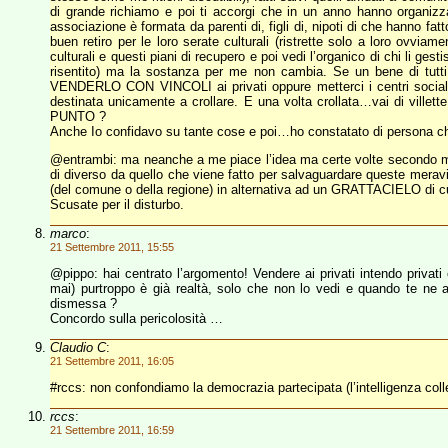
di grande richiamo e poi ti accorgi che in un anno hanno organizz
associazione è formata da parenti di, figli di, nipoti di che hanno fatto
buen retiro per le loro serate culturali (ristrette solo a lor
culturali e questi piani di recupero e poi vedi l’organico di chi li 
risentito) ma la sostanza per me non cambia. Se un bene di t
VENDERLO CON VINCOLI ai privati oppure metterci i centri socia
destinata unicamente a crollare. E una volta crollata…vai di vil
PUNTO ?
Anche Io confidavo su tante cose e poi…ho constatato di persona che
@entrambi: ma neanche a me piace l’idea ma certe volte secondo me
di diverso da quello che viene fatto per salvaguardare queste meravi
(del comune o della regione) in alternativa ad un GRATTACIELO di cu
Scusate per il disturbo.
marco
:
21 Settembre 2011, 15:55
@pippo: hai centrato l’argomento! Vendere ai privati intendo privati 
mai) purtroppo è già realtà, solo che non lo vedi e quando te ne
dismessa ?
Concordo sulla pericolosità …
Claudio C
:
21 Settembre 2011, 16:05
#rccs: non confondiamo la democrazia partecipata (l’intelligenza colle
rccs
:
21 Settembre 2011, 16:59