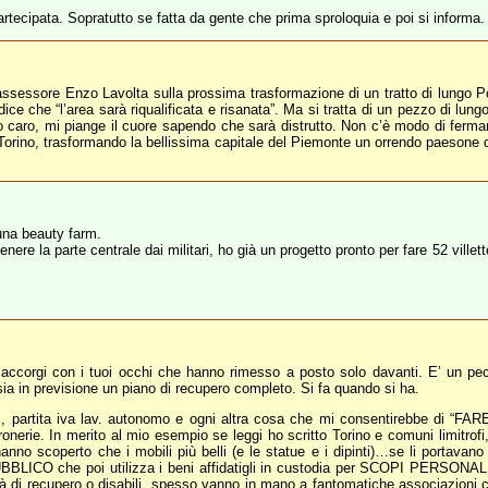
ecipata. Sopratutto se fatta da gente che prima sproloquia e poi si informa.
ssessore Enzo Lavolta sulla prossima trasformazione di un tratto di lungo Po 
ce che “l’area sarà riqualificata e risanata”. Ma si tratta di un pezzo di lung
to caro, mi piange il cuore sapendo che sarà distrutto. Non c’è modo di ferm
o Torino, trasformando la bellissima capitale del Piemonte un orrendo paeson
 una beauty farm.
ere la parte centrale dai militari, ho già un progetto pronto per fare 52 ville
ti accorgi con i tuoi occhi che hanno rimesso a posto solo davanti. E’ un pe
sia in previsione un piano di recupero completo. Si fa quando si ha.
i, partita iva lav. autonomo e ogni altra cosa che mi consentirebbe di “FA
erie. In merito al mio esempio se leggi ho scritto Torino e comuni limitrofi, 
nno scoperto che i mobili più belli (e le statue e i dipinti)…se li portavan
BBLICO che poi utilizza i beni affidatigli in custodia per SCOPI PERSONALI. I
unità di recupero o disabili, spesso vanno in mano a fantomatiche associazioni 