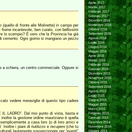
Aprile 2017
Marzo 2017
Febbraio 2017
Gennaio 2017
Dicembre 2016
(quello di fronte alle Molinette) in campo per
Novembre 2016
o fiume incantevole, ben curato, con bellissimi
Ottobre 2016
are lo scempio? È vero che la Provincia ha già
Settembre 2016
e di cemento. Ogni giorno si mangiano un pezzo
Agosto 2016
Luglio 2016
Giugno 2016
Maggio 2016
Aprile 2016
Marzo 2016
Febbraio 2016
tte a schiera, un centro commerciale. Oppure si
Gennaio 2016
Dicembre 2015
Novembre 2015
Ottobre 2015
Settembre 2015
Agosto 2015
Luglio 2015
Giugno 2015
ccato vedere meraviglie di questo tipo cadere
Maggio 2015
Marzo 2015
RE IL LADRO”. Dal mio punto di vista, basta e
Febbraio 2015
inoltre la gestione ordine mauriziano è quella
Gennaio 2015
o semplicemente a casa loro (o di loro amici e
Dicembre 2014
noltre i piani di riutilizzo e recupero (che tu
Novembre 2014
culturali lautamente sovvenzionate per “eventi”
Ottobre 2014