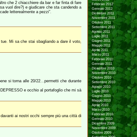
ro che 2 chiacchiere da bar e far finta di fare
Febbraio 2012
e cosa vuol dire?) e giudicare che sta candendo a
Gennaio 2012
cade letterealmente a pezzi”.
Dicembre 2011
Novembre 2011
Ottobre 2011
Settembre 2011
Agosto 2011
Luglio 2011
Giugno 2011
 tue. Mi sa che stai sbagliando a dare il voto,
Maggio 2011
Aprile 2011
Marzo 2011
Febbraio 2011
Gennaio 2011
Dicembre 2010
Novembre 2010
Ottobre 2010
bene si torna alle 20/22…permetti che durante
Settembre 2010
Agosto 2010
LEDEPRESSO e occhio al portafoglio che mi sà
Luglio 2010
Giugno 2010
Maggio 2010
Aprile 2010
Marzo 2010
Febbraio 2010
davanti ai nostri occhi sempre più una città di
Gennaio 2010
Dicembre 2009
Novembre 2009
Ottobre 2009