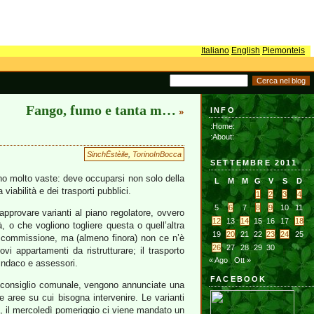
Italiano
English
Piemonteis
Fango, fumo e tanta m…
INFO
»
:Home:
:About:
SinchËstèile
,
TorinoInBocca
SETTEMBRE 2011
ono molto vaste: deve occuparsi non solo della
L
M
M
G
V
S
D
 viabilità e dei trasporti pubblici.
1
2
3
4
5
6
7
8
9
10
11
pprovare varianti al piano regolatore, ovvero
12
13
14
15
16
17
18
, o che vogliono togliere questa o quell’altra
19
20
21
22
23
24
25
la commissione, ma (almeno finora) non ce n’è
26
27
28
29
30
i appartamenti da ristrutturare; il trasporto
« Ago
Ott »
sindaco e assessori.
FACEBOOK
 in consiglio comunale, vengono annunciate una
le aree su cui bisogna intervenire. Le varianti
, il mercoledì pomeriggio ci viene mandato un