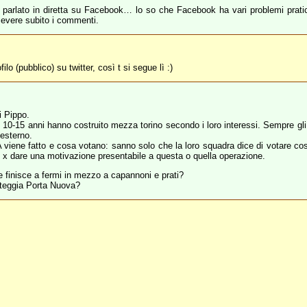
 parlato in diretta su Facebook… lo so che Facebook ha vari problemi prati
icevere subito i commenti.
o (pubblico) su twitter, così t si segue lì :)
i Pippo.
 10-15 anni hanno costruito mezza torino secondo i loro interessi. Sempre gli s
 esterno.
A viene fatto e cosa votano: sanno solo che la loro squadra dice di votare co
o x dare una motivazione presentabile a questa o quella operazione.
 finisce a fermi in mezzo a capannoni e prati?
teggia Porta Nuova?