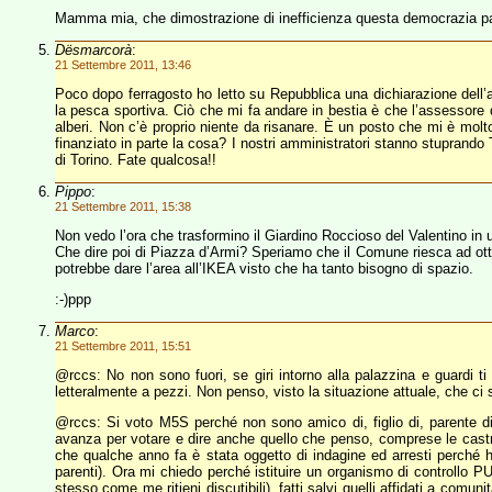
Mamma mia, che dimostrazione di inefficienza questa democrazia part
Dësmarcorà
:
21 Settembre 2011, 13:46
Poco dopo ferragosto ho letto su Repubblica una dichiarazione dell’a
la pesca sportiva. Ciò che mi fa andare in bestia è che l’assessore di
alberi. Non c’è proprio niente da risanare. È un posto che mi è mol
finanziato in parte la cosa? I nostri amministratori stanno stuprand
di Torino. Fate qualcosa!!
Pippo
:
21 Settembre 2011, 15:38
Non vedo l’ora che trasformino il Giardino Roccioso del Valentino in
Che dire poi di Piazza d’Armi? Speriamo che il Comune riesca ad otten
potrebbe dare l’area all’IKEA visto che ha tanto bisogno di spazio.
:-)ppp
Marco
:
21 Settembre 2011, 15:51
@rccs: No non sono fuori, se giri intorno alla palazzina e guardi 
letteralmente a pezzi. Non penso, visto la situazione attuale, che ci 
@rccs: Si voto M5S perché non sono amico di, figlio di, parente d
avanza per votare e dire anche quello che penso, comprese le castron
che qualche anno fa è stata oggetto di indagine ed arresti perché ha
parenti). Ora mi chiedo perché istituire un organismo di controllo PU
stesso come me ritieni discutibili), fatti salvi quelli affidati a com