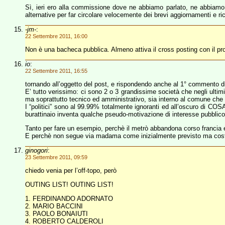
Sì, ieri ero alla commissione dove ne abbiamo parlato, ne abbiamo
alternative per far circolare velocemente dei brevi aggiornamenti e r
-jm-
:
22 Settembre 2011, 16:00
Non è una bacheca pubblica. Almeno attiva il cross posting con il profil
io
:
22 Settembre 2011, 16:55
tornando all’oggetto del post, e rispondendo anche al 1° commento d
E’ tutto verissimo: ci sono 2 o 3 grandissime società che negli ultimi
ma soprattutto tecnico ed amministrativo, sia interno al comune che
I “politici” sono al 99.99% totalmente ignoranti ed all’oscuro di COS
burattinaio inventa qualche pseudo-motivazione di interesse pubblic
Tanto per fare un esempio, perchè il metrò abbandona corso francia e
E perchè non segue via madama come inizialmente previsto ma cos
ginogori
:
23 Settembre 2011, 09:59
chiedo venia per l’off-topo, però
OUTING LIST! OUTING LIST!
1. FERDINANDO ADORNATO
2. MARIO BACCINI
3. PAOLO BONAIUTI
4. ROBERTO CALDEROLI