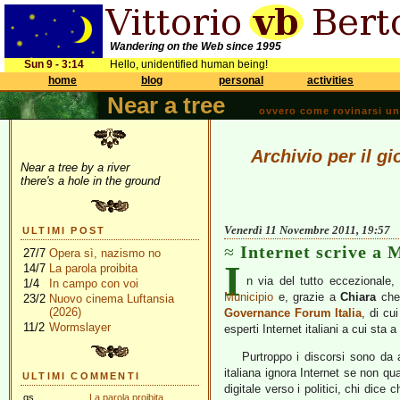
Wandering on the Web since 1995
Sun 9 - 3:14
Hello, unidentified human being!
home
blog
personal
activities
Near a tree
ovvero come rovinarsi una 
Archivio per il g
Near a tree by a river
there's a hole in the ground
Venerdì 11 Novembre 2011, 19:57
ULTIMI POST
Internet scrive a 
27/7
Opera sì, nazismo no
I
14/7
La parola proibita
n via del tutto eccezionale,
1/4
In campo con voi
Municipio
e, grazie a
Chiara
che 
23/2
Nuovo cinema Luftansia
(2026)
Governance Forum Italia
, di cui
11/2
Wormslayer
esperti Internet italiani a cui sta a
Purtroppo i discorsi sono da a
italiana ignora Internet se non q
ULTIMI COMMENTI
digitale verso i politici, chi dice 
gs
La parola proibita