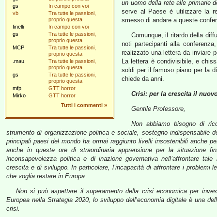
un uomo della rete alle primarie d
gs
In campo con voi
serve al Paese è utilizzare la re
vb
Tra tutte le passioni,
proprio questa
smesso di andare a queste confer
finelli
In campo con voi
gs
Tra tutte le passioni,
Comunque, il ritardo della diff
proprio questa
noti partecipanti alla conferenza
MCP
Tra tutte le passioni,
realizzato una lettera da inviare p
proprio questa
La lettera è condivisibile, e chis
.mau.
Tra tutte le passioni,
proprio questa
soldi per il famoso piano per la d
gs
Tra tutte le passioni,
chiede da anni.
proprio questa
mfp
GTT horror
Crisi: per la crescita il nuo
Mirko
GTT horror
Tutti i commenti
»
Gentile Professore,
Non abbiamo bisogno di ricord
strumento di organizzazione politica e sociale, sostegno indispensabile dell
principali paesi del mondo ha ormai raggiunto livelli insostenibili anche
anche in queste ore di straordinaria apprensione per la situazione fin
inconsapevolezza politica e di inazione governativa nell’affrontare tale
crescita e di sviluppo. In particolare, l’incapacità di affrontare i problemi
che voglia restare in Europa.
Non si può aspettare il superamento della crisi economica per inves
Europea nella Strategia 2020, lo sviluppo dell’economia digitale è una dell
crisi.