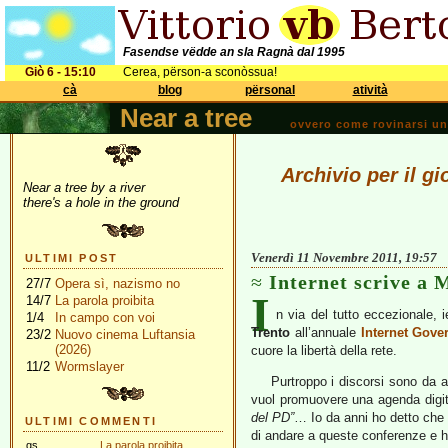
Fasendse vëdde an sla Ragnà dal 1995
Giò 6 - 15:10
Cerea, përson-a sconòssua!
cà
blog
përsonal
atività
Near a tree
ovvero come rovinarsi una 
Archivio per il g
Near a tree by a river
there's a hole in the ground
Venerdì 11 Novembre 2011, 19:57
ULTIMI POST
Internet scrive a 
27/7
Opera sì, nazismo no
I
14/7
La parola proibita
n via del tutto eccezionale, 
1/4
In campo con voi
Trento
all’annuale
Internet Gove
23/2
Nuovo cinema Luftansia
(2026)
cuore la libertà della rete.
11/2
Wormslayer
Purtroppo i discorsi sono da a
vuol promuovere una agenda digital
del PD”
… Io da anni ho detto che l
ULTIMI COMMENTI
di andare a queste conferenze e h
gs
La parola proibita