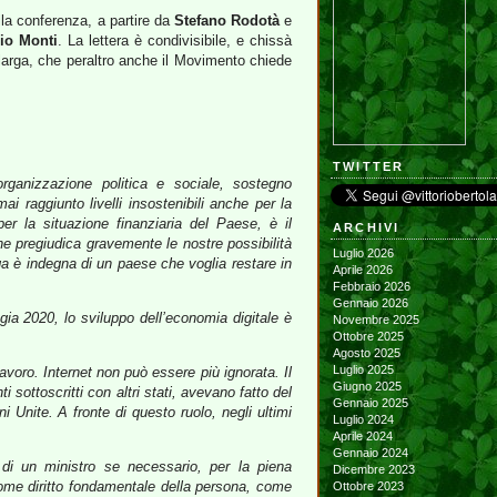
alla conferenza, a partire da
Stefano Rodotà
e
io Monti
. La lettera è condivisibile, e chissà
a larga, che peraltro anche il Movimento chiede
TWITTER
organizzazione politica e sociale, sostegno
ai raggiunto livelli insostenibili anche per la
r la situazione finanziaria del Paese, è il
ARCHIVI
che pregiudica gravemente le nostre possibilità
Luglio 2026
arga è indegna di un paese che voglia restare in
Aprile 2026
Febbraio 2026
Gennaio 2026
ia 2020, lo sviluppo dell’economia digitale è
Novembre 2025
Ottobre 2025
Agosto 2025
Luglio 2025
lavoro. Internet non può essere più ignorata. Il
Giugno 2025
ottoscritti con altri stati, avevano fatto del
Gennaio 2025
 Unite. A fronte di questo ruolo, negli ultimi
Luglio 2024
Aprile 2024
Gennaio 2024
di un ministro se necessario, per la piena
Dicembre 2023
come diritto fondamentale della persona, come
Ottobre 2023