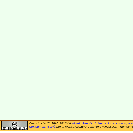
Cost sit a l'è (C) 1995-2026 ëd
Vittorio Bertola
-
Informassion sla privacy e si
Certidun drit riservà
për la licensa Creative Commons Atribussion - Nen comer