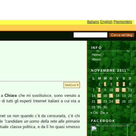
Italiano
English
Piemonteis
INFO
:Home:
:About:
NOVEMBRE 2011
L
M
M
G
V
S
D
1
2
3
4
5
6
NetGov'It
7
8
9
10
11
12
13
e a
Chiara
che mi sostituisce, sono venuto a
14
15
16
17
18
19
20
di tutti gli esperti Internet italiani a cui sta a
21
22
23
24
25
26
27
28
29
30
« Ott
Dic »
ernet se non quando c’è da censurarla, c’è chi
ole
“candidare un uomo della rete alle primarie
FACEBOOK
ttuale classe politica, e da lì ho quasi smesso