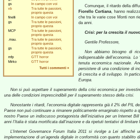
gs
In campo con voi
Comunque, il ritardo della diffu
vb
Tra tutte le passioni,
Fiorello Cortiana
, hanno realizza
proprio questa
che tra le varie cose Monti non ri
finelli
In campo con voi
gs
Tra tutte le passioni,
da anni.
proprio questa
MCP
Tra tutte le passioni,
Crisi: per la crescita il nuo
proprio questa
.mau.
Tra tutte le passioni,
Gentile Professore,
proprio questa
gs
Tra tutte le passioni,
Non abbiamo bisogno di ricor
proprio questa
mfp
GTT horror
indispensabile dell’economia. Lo “
Mirko
GTT horror
tenuta economica nazionale. Anc
Tutti i commenti
»
persistere di una condizione di in
di crescita e di sviluppo. In parti
Europa.
Non si può aspettare il superamento della crisi economica per investir
una delle condizioni imprescindibili per il superamento stesso della crisi.
Nonostante i ritardi, l’economia digitale rappresenta già il 2% del PIL de
Paese non può continuare a rimanere politicamente emarginato rispetto a que
nostro Paese un indiscusso protagonista dell’iniziativa per un Internet Bil
anni l’Italia è stata mortificata dall’inazione e da ripetuti tentativi di limitare
L’Internet Governance Forum Italia 2011 si rivolge a Lei affinché
implementazione di un’agenda digitale in conformità con quanto stabilito d