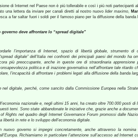
sione di Internet nel Paese non è più tollerabile e così i più noti partecipanti 
to una lettera da inviare per canali diretti al nostro nuovo
lider maximo
,
Mar
esca a far saltar fuori i soldi per il famoso piano per la diffusione della band
vo governo deve affrontare lo “spread digitale”
darle l’importanza di Internet, spazio di libertà globale, strumento di 
spread digitale” dell’Italia nei confronti dei principali paesi del mondo ha orm
ora più preoccupante, anche in queste ore di straordinaria apprensione pe
consapevolezza politica e di inazione governativa nell’affrontare tale ritardo 
colare, l’incapacità di affrontare i problemi legati alla diffusione della banda l
e nel digitale, perché, come sancito dalla Commissione Europea nella Strateg
ll’economia nazionale e, negli ultimi 15 anni, ha creato oltre 700.000 posti di 
sti temi. Sono state abbandonate le iniziative che, grazie anche a documenti s
l of Rights nel quadro degli Internet Governance Forum promossi dalle Nazioni
 la libertà in rete e lo sviluppo dell’economia digitale.
 un nuovo governo si impegni concretamente, anche attraverso la nomina 
all’Europa. Richiamiamo in particolare l’attenzione sull’accesso ad Internet 