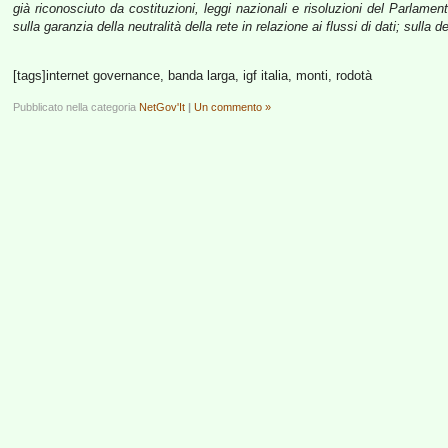
già riconosciuto da costituzioni, leggi nazionali e risoluzioni del Parla
sulla garanzia della neutralità della rete in relazione ai flussi di dati; sulla d
[tags]internet governance, banda larga, igf italia, monti, rodotà
Pubblicato nella categoria
NetGov'It
|
Un commento »