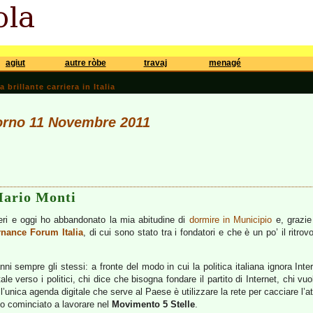
agiut
autre ròbe
travaj
menagé
brillante carriera in Italia
iorno 11 Novembre 2011
Mario Monti
ieri e oggi ho abbandonato la mia abitudine di
dormire in Municipio
e, grazi
rnance Forum Italia
, di cui sono stato tra i fondatori e che è un po’ il ritrovo 
nni sempre gli stessi: a fronte del modo in cui la politica italiana ignora Int
e verso i politici, chi dice che bisogna fondare il partito di Internet, chi vu
’unica agenda digitale che serve al Paese è utilizzare la rete per cacciare l’a
o cominciato a lavorare nel
Movimento 5 Stelle
.