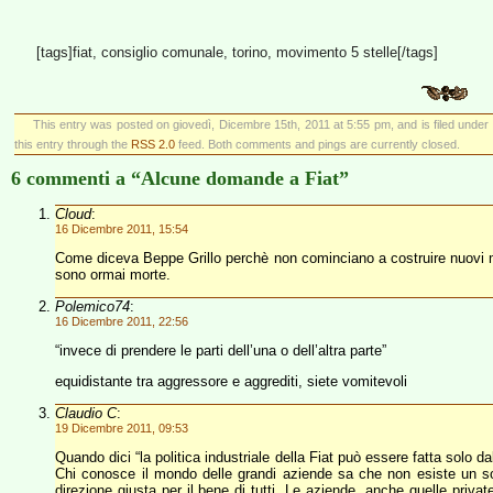
[tags]fiat, consiglio comunale, torino, movimento 5 stelle[/tags]
This entry was posted on giovedì, Dicembre 15th, 2011 at 5:55 pm, and is filed under
this entry through the
RSS 2.0
feed. Both comments and pings are currently closed.
6 commenti a “Alcune domande a Fiat”
Cloud
:
16 Dicembre 2011, 15:54
Come diceva Beppe Grillo perchè non cominciano a costruire nuovi m
sono ormai morte.
Polemico74
:
16 Dicembre 2011, 22:56
“invece di prendere le parti dell’una o dell’altra parte”
equidistante tra aggressore e aggrediti, siete vomitevoli
Claudio C
:
19 Dicembre 2011, 09:53
Quando dici “la politica industriale della Fiat può essere fatta solo da
Chi conosce il mondo delle grandi aziende sa che non esiste un so
direzione giusta per il bene di tutti. Le aziende, anche quelle priva