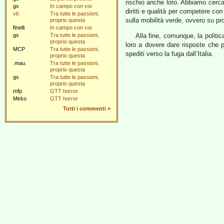
rischio anche loro. Abbiamo cercat
gs
In campo con voi
diritti e qualità per competere con
vb
Tra tutte le passioni,
sulla mobilità verde, ovvero su pro
proprio questa
finelli
In campo con voi
gs
Tra tutte le passioni,
Alla fine, comunque, la politic
proprio questa
loro a dovere dare risposte che 
MCP
Tra tutte le passioni,
spediti verso la fuga dall’Italia.
proprio questa
.mau.
Tra tutte le passioni,
proprio questa
gs
Tra tutte le passioni,
proprio questa
mfp
GTT horror
Mirko
GTT horror
Tutti i commenti
»