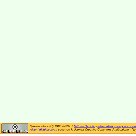
Questo sito è (C) 1995-2026 di
Vittorio Bertola
-
Informativa privacy e cooki
Alcuni diritti riservati
secondo la licenza Creative Commons Attribuzione - No