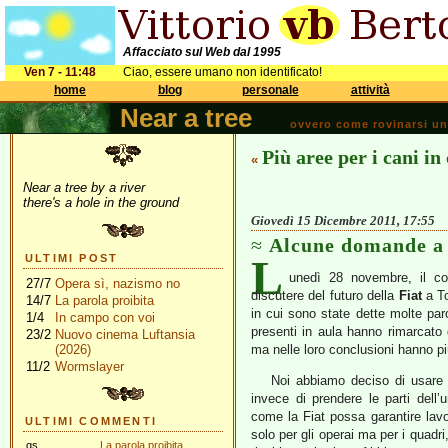
Affacciato sul Web dal 1995
Ven 7 - 11:48
Ciao, essere umano non identificato!
home
blog
personale
attività
Near a tree
ovvero come rovinarsi una 
Più aree per i cani in 
«
Near a tree by a river
there's a hole in the ground
Giovedì 15 Dicembre 2011, 17:55
Alcune domande a 
L
ULTIMI POST
unedì 28 novembre, il con
27/7
Opera sì, nazismo no
discutere del futuro della
Fiat
a T
14/7
La parola proibita
in cui sono state dette molte paro
1/4
In campo con voi
presenti in aula hanno rimarcato 
23/2
Nuovo cinema Luftansia
(2026)
ma nelle loro conclusioni hanno più
11/2
Wormslayer
Noi abbiamo deciso di usare i
invece di prendere le parti dell’
come la Fiat possa garantire lav
ULTIMI COMMENTI
solo per gli operai ma per i quadri,
gs
La parola proibita