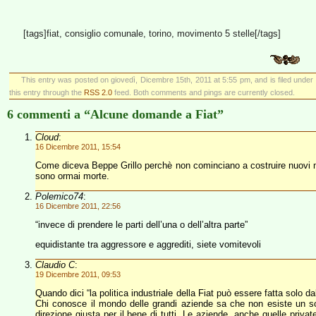
[tags]fiat, consiglio comunale, torino, movimento 5 stelle[/tags]
This entry was posted on giovedì, Dicembre 15th, 2011 at 5:55 pm, and is filed under
this entry through the
RSS 2.0
feed. Both comments and pings are currently closed.
6 commenti a “Alcune domande a Fiat”
Cloud
:
16 Dicembre 2011, 15:54
Come diceva Beppe Grillo perchè non cominciano a costruire nuovi m
sono ormai morte.
Polemico74
:
16 Dicembre 2011, 22:56
“invece di prendere le parti dell’una o dell’altra parte”
equidistante tra aggressore e aggrediti, siete vomitevoli
Claudio C
:
19 Dicembre 2011, 09:53
Quando dici “la politica industriale della Fiat può essere fatta solo da
Chi conosce il mondo delle grandi aziende sa che non esiste un so
direzione giusta per il bene di tutti. Le aziende, anche quelle priva