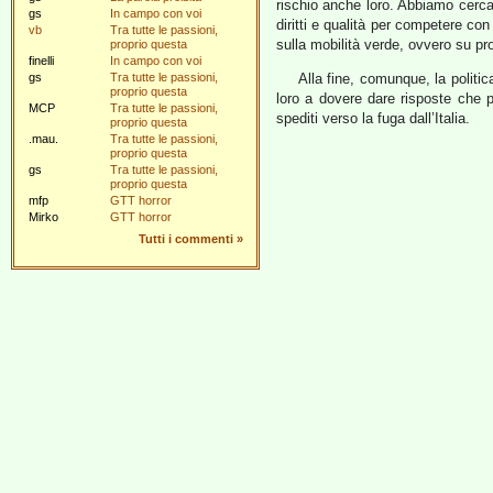
rischio anche loro. Abbiamo cercat
gs
In campo con voi
diritti e qualità per competere con
vb
Tra tutte le passioni,
sulla mobilità verde, ovvero su pro
proprio questa
finelli
In campo con voi
gs
Tra tutte le passioni,
Alla fine, comunque, la politic
proprio questa
loro a dovere dare risposte che 
MCP
Tra tutte le passioni,
spediti verso la fuga dall’Italia.
proprio questa
.mau.
Tra tutte le passioni,
proprio questa
gs
Tra tutte le passioni,
proprio questa
mfp
GTT horror
Mirko
GTT horror
Tutti i commenti
»