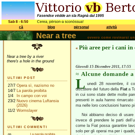
Fasendse vëdde an sla Ragnà dal 1995
Sab 8 - 6:50
Cerea, përson-a sconòssua!
cà
blog
përsonal
atività
Near a tree
ovvero come rovinarsi una 
Più aree per i cani in 
«
Near a tree by a river
there's a hole in the ground
Giovedì 15 Dicembre 2011, 17:55
Alcune domande a 
L
ULTIMI POST
unedì 28 novembre, il con
27/7
Opera sì, nazismo no
discutere del futuro della
Fiat
a T
14/7
La parola proibita
in cui sono state dette molte paro
1/4
In campo con voi
presenti in aula hanno rimarcato 
23/2
Nuovo cinema Luftansia
(2026)
ma nelle loro conclusioni hanno più
11/2
Wormslayer
Noi abbiamo deciso di usare i
invece di prendere le parti dell’
come la Fiat possa garantire lav
ULTIMI COMMENTI
solo per gli operai ma per i quadri,
gs
La parola proibita