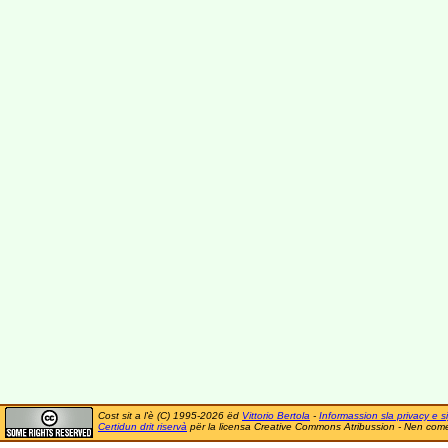
Cost sit a l'è (C) 1995-2026 ëd
Vittorio Bertola
-
Informassion sla privacy e si
Certidun drit riservà
për la licensa Creative Commons Atribussion - Nen comer