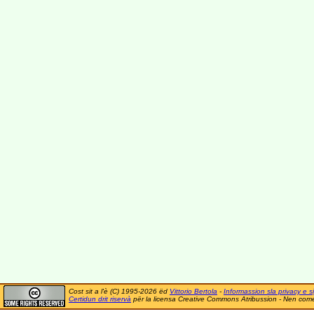
Cost sit a l'è (C) 1995-2026 ëd
Vittorio Bertola
-
Informassion sla privacy e si
Certidun drit riservà
për la licensa Creative Commons Atribussion - Nen comer