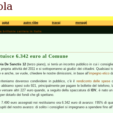
agiut
autre ròbe
travaj
menagé
brillante carriera in Italia
ituisce 6.342 euro al Comune
via De Sanctis 12
(terzo piano), si terrà un incontro pubblico in cui i consigli
 propria attività del 2011 e si sottoporranno ai giudizi dei cittadini. Qualsiasi
he e anche, se vuole, chiedere le nostre dimissioni, in base all’
impegno etico
da
 riteniamo doveroso condividere in pubblico, c’è il
rendiconto delle spese
d
 abbiamo spesi solo 921, principalmente per pagare le bollette del telefono, l
to versare altri 227 euro quando, a seguito della spaccatura di
IDV
, è nato un
 per dotarlo dei fondi che gli spettano.
ui 7.490 euro assegnati noi restituiamo ora 6.342 euro di avanzo: l’85% di q
stupiti del nostro avanzo: di solito i consiglieri si impegnano a spendere fino al