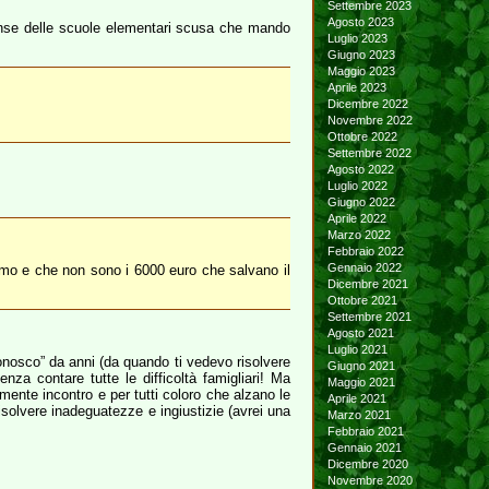
Settembre 2023
Agosto 2023
mense delle scuole elementari scusa che mando
Luglio 2023
Giugno 2023
Maggio 2023
Aprile 2023
Dicembre 2022
Novembre 2022
Ottobre 2022
Settembre 2022
Agosto 2022
Luglio 2022
Giugno 2022
Aprile 2022
Marzo 2022
Febbraio 2022
Gennaio 2022
ismo e che non sono i 6000 euro che salvano il
Dicembre 2021
Ottobre 2021
Settembre 2021
Agosto 2021
Luglio 2021
conosco” da anni (da quando ti vedevo risolvere
Giugno 2021
a contare tutte le difficoltà famigliari! Ma
Maggio 2021
mente incontro e per tutti coloro che alzano le
Aprile 2021
risolvere inadeguatezze e ingiustizie (avrei una
Marzo 2021
Febbraio 2021
Gennaio 2021
Dicembre 2020
Novembre 2020