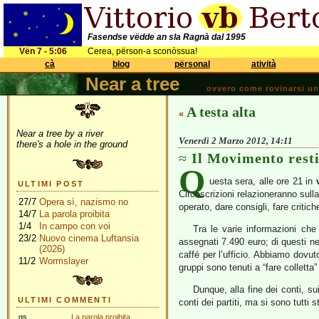
Fasendse vëdde an sla Ragnà dal 1995
Vën 7 - 5:06
Cerea, përson-a sconòssua!
cà
blog
përsonal
atività
Near a tree
ovvero come rovinarsi una 
A testa alta
«
Near a tree by a river
Venerdì 2 Marzo 2012, 14:11
there's a hole in the ground
Il Movimento rest
Q
uesta sera, alle ore 21 in
ULTIMI POST
Circoscrizioni relazioneranno sulla
27/7
Opera sì, nazismo no
operato, dare consigli, fare critic
14/7
La parola proibita
1/4
In campo con voi
Tra le varie informazioni che
23/2
Nuovo cinema Luftansia
assegnati 7.490 euro; di questi ne
(2026)
caffé per l’ufficio. Abbiamo dovu
11/2
Wormslayer
gruppi sono tenuti a “fare colletta”
Dunque, alla fine dei conti, s
ULTIMI COMMENTI
conti dei partiti, ma si sono tutti 
gs
La parola proibita