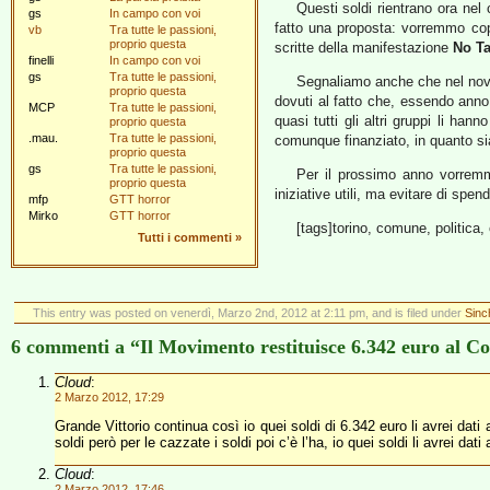
Questi soldi rientrano ora nel
gs
In campo con voi
fatto una proposta: vorremmo copr
vb
Tra tutte le passioni,
proprio questa
scritte della manifestazione
No T
finelli
In campo con voi
gs
Tra tutte le passioni,
Segnaliamo anche che nel novem
proprio questa
dovuti al fatto che, essendo anno 
MCP
Tra tutte le passioni,
quasi tutti gli altri gruppi li han
proprio questa
.mau.
Tra tutte le passioni,
comunque finanziato, in quanto sia
proprio questa
gs
Tra tutte le passioni,
Per il prossimo anno vorremm
proprio questa
iniziative utili, ma evitare di spend
mfp
GTT horror
Mirko
GTT horror
[tags]torino, comune, politica, 
Tutti i commenti
»
This entry was posted on venerdì, Marzo 2nd, 2012 at 2:11 pm, and is filed under
Sinc
6 commenti a “Il Movimento restituisce 6.342 euro al 
Cloud
:
2 Marzo 2012, 17:29
Grande Vittorio continua così io quei soldi di 6.342 euro li avrei da
soldi però per le cazzate i soldi poi c’è l’ha, io quei soldi li avrei 
Cloud
:
2 Marzo 2012, 17:46