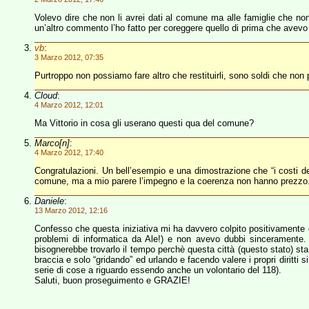
Volevo dire che non li avrei dati al comune ma alle famiglie che n
un’altro commento l’ho fatto per coreggere quello di prima che avevo 
vb
:
3 Marzo 2012, 07:35
Purtroppo non possiamo fare altro che restituirli, sono soldi che non
Cloud
:
4 Marzo 2012, 12:01
Ma Vittorio in cosa gli userano questi qua del comune?
Marco[n]
:
4 Marzo 2012, 17:40
Congratulazioni. Un bell’esempio e una dimostrazione che “i costi de
comune, ma a mio parere l’impegno e la coerenza non hanno prezzo.
Daniele
:
13 Marzo 2012, 12:16
Confesso che questa iniziativa mi ha davvero colpito positivamente e 
problemi di informatica da Ale!) e non avevo dubbi sinceramente. 
bisognerebbe trovarlo il tempo perchè questa città (questo stato) sta
braccia e solo “gridando” ed urlando e facendo valere i propri diritti
serie di cose a riguardo essendo anche un volontario del 118).
Saluti, buon proseguimento e GRAZIE!