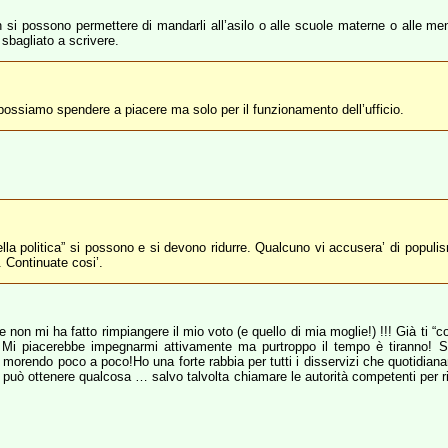
on si possono permettere di mandarli all’asilo o alle scuole materne o alle 
sbagliato a scrivere.
 possiamo spendere a piacere ma solo per il funzionamento dell’ufficio.
lla politica” si possono e si devono ridurre. Qualcuno vi accusera’ di popul
 Continuate cosi’.
non mi ha fatto rimpiangere il mio voto (e quello di mia moglie!) !!! Già ti “
Mi piacerebbe impegnarmi attivamente ma purtroppo il tempo è tiranno! Senz
 morendo poco a poco!Ho una forte rabbia per tutti i disservizi che quotidiana
 si può ottenere qualcosa … salvo talvolta chiamare le autorità competenti per 