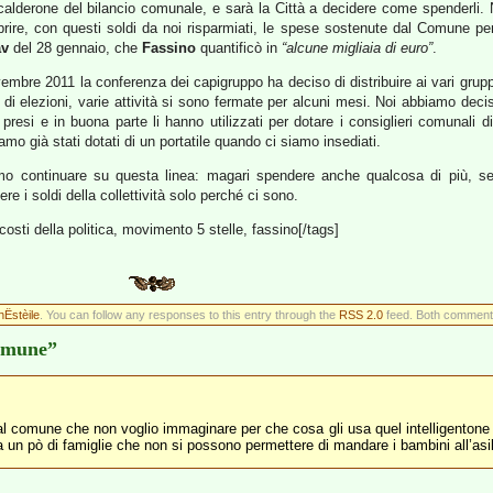
 calderone del bilancio comunale, e sarà la Città a decidere come spenderli. 
ire, con questi soldi da noi risparmiati, le spese sostenute dal Comune per 
av
del 28 gennaio, che
Fassino
quantificò in
“alcune migliaia di euro”
.
bre 2011 la conferenza dei capigruppo ha deciso di distribuire ai vari gruppi 
di elezioni, varie attività si sono fermate per alcuni mesi. Noi abbiamo deciso
no presi e in buona parte li hanno utilizzati per dotare i consiglieri comunali 
mo già stati dotati di un portatile quando ci siamo insediati.
o continuare su questa linea: magari spendere anche qualcosa di più, se lo
ere i soldi della collettività solo perché ci sono.
costi della politica, movimento 5 stelle, fassino[/tags]
hËstèile
. You can follow any responses to this entry through the
RSS 2.0
feed. Both comments
Comune”
ti al comune che non voglio immaginare per che cosa gli usa quel intelligento
dati a un pò di famiglie che non si possono permettere di mandare i bambini all’a