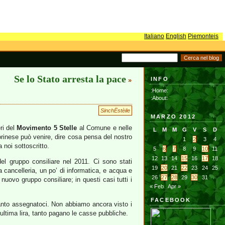
Italiano
English
Piemonteis
Se lo Stato arresta la pace
INFO
»
:Home:
:About:
SinchËstèile
MARZO 2012
eri del
Movimento 5 Stelle
al Comune e nelle
L
M
M
G
V
S
D
 torinese può venire, dire cosa pensa del nostro
1
2
3
4
 noi sottoscritto.
5
6
7
8
9
10
11
12
13
14
15
16
17
18
el gruppo consiliare nel 2011. Ci sono stati
19
20
21
22
23
24
25
a cancelleria, un po’ di informatica, e acqua e
26
27
28
29
30
31
 nuovo gruppo consiliare; in questi casi tutti i
« Feb
Apr »
FACEBOOK
uanto assegnatoci. Non abbiamo ancora visto i
l’ultima lira, tanto pagano le casse pubbliche.