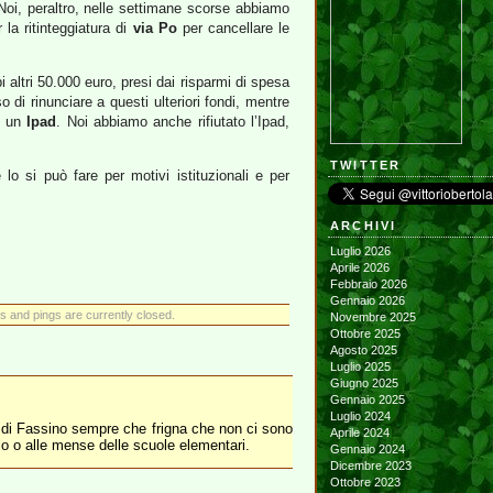
Noi, peraltro, nelle settimane scorse abbiamo
la ritinteggiatura di
via Po
per cancellare le
altri 50.000 euro, presi dai risparmi di spesa
 di rinunciare a questi ulteriori fondi, mentre
di un
Ipad
. Noi abbiamo anche rifiutato l’Ipad,
TWITTER
 si può fare per motivi istituzionali e per
ARCHIVI
Luglio 2026
Aprile 2026
Febbraio 2026
Gennaio 2026
 and pings are currently closed.
Novembre 2025
Ottobre 2025
Agosto 2025
Luglio 2025
Giugno 2025
Gennaio 2025
Luglio 2024
ne di Fassino sempre che frigna che non ci sono
Aprile 2024
silo o alle mense delle scuole elementari.
Gennaio 2024
Dicembre 2023
Ottobre 2023