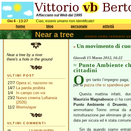
Affacciato sul Web dal 1995
Gio 6 - 13:27
Ciao, essere umano non identificato!
home
blog
personale
attività
Near a tree
ovvero come rovinarsi una 
Un movimento di cuo
«
Near a tree by a river
Giovedì 15 Marzo 2012, 16:22
there's a hole in the ground
Punto Ambiente chi
cittadini
O
ULTIMI POST
gni tanto l’impegno paga; 
27/7
Opera sì, nazismo no
per la
puzza che si spandeva per 
14/7
La parola proibita
1/4
In campo con voi
Questa mattina infatti, dur
23/2
Nuovo cinema Luftansia
Maurizio Magnabosco
ci ha com
(2026)
Punto Ambiente
di
Druento
, 
11/2
Wormslayer
ammorbano Torino ormai da al
ristrutturazione per eliminare gli 
data per sicura ed è stata comunic
ULTIMI COMMENTI
Sin da quando siamo entrat
gs
La parola proibita