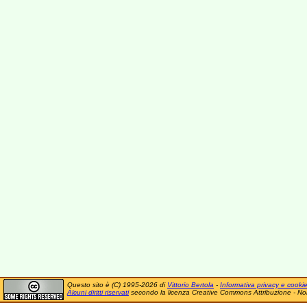
Questo sito è (C) 1995-2026 di
Vittorio Bertola
-
Informativa privacy e cooki
Alcuni diritti riservati
secondo la licenza Creative Commons Attribuzione - No