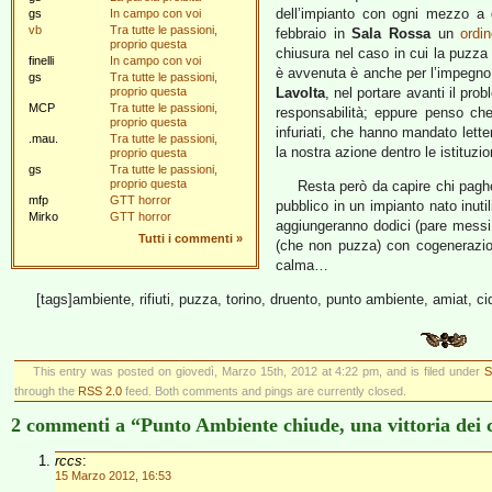
dell’impianto con ogni mezzo a d
gs
In campo con voi
vb
Tra tutte le passioni,
febbraio in
Sala Rossa
un
ordi
proprio questa
chiusura nel caso in cui la puzza 
finelli
In campo con voi
è avvenuta è anche per l’impegno de
gs
Tra tutte le passioni,
proprio questa
Lavolta
, nel portare avanti il prob
MCP
Tra tutte le passioni,
responsabilità; eppure penso che
proprio questa
infuriati, che hanno mandato letter
.mau.
Tra tutte le passioni,
la nostra azione dentro le istituz
proprio questa
gs
Tra tutte le passioni,
proprio questa
Resta però da capire chi pagher
mfp
GTT horror
pubblico in un impianto nato inutil
Mirko
GTT horror
aggiungeranno dodici (pare messi 
Tutti i commenti
»
(che non puzza) con cogenerazio
calma…
[tags]ambiente, rifiuti, puzza, torino, druento, punto ambiente, amiat, cid
This entry was posted on giovedì, Marzo 15th, 2012 at 4:22 pm, and is filed under
S
through the
RSS 2.0
feed. Both comments and pings are currently closed.
2 commenti a “Punto Ambiente chiude, una vittoria dei c
rccs
:
15 Marzo 2012, 16:53