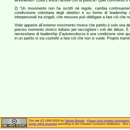
avvenendo? Cosa c’entra l’amore con la politica? Quel commento ti h
2) “Un movimento non ha iscritti né regole, cambia continuamen
condivisione volontaria degli obiettivi e su forme di leadership d
interpersonali tra singoli, che nessuno può obbligare a fare ciò che n
Voler apparire all’esterno movimento invece che partito è solo una de
preciso momento storico italiano per raccogliere i voti dei delusi. 
necessitano di leadership (l’autorevolezza è una condizione sine qua 
in un partito si sia costretti a fare ciò che non si vuole. Proprio tra
This site (C) 1995-2026 by
Vittorio Bertola
-
Privacy and cookies information
Some rights reserved
according to the Creative Commons Attribution - Non 