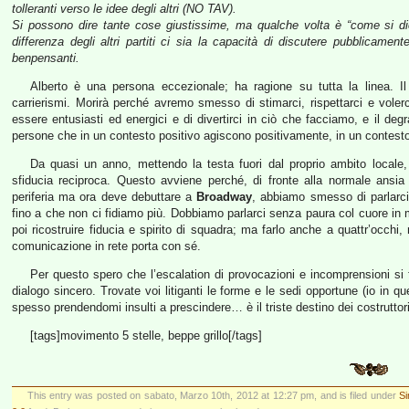
tolleranti verso le idee degli altri (NO TAV).
Si possono dire tante cose giustissime, ma qualche volta è “come si di
differenza degli altri partiti ci sia la capacità di discutere pubblicame
benpensanti.
Alberto è una persona eccezionale; ha ragione su tutta la linea. Il
carrierismi. Morirà perché avremo smesso di stimarci, rispettarci e volerc
essere entusiasti ed energici e di divertirci in ciò che facciamo, e il d
persone che in un contesto positivo agiscono positivamente, in un contesto
Da quasi un anno, mettendo la testa fuori dal proprio ambito locale,
sfiducia reciproca. Questo avviene perché, di fronte alla normale ansia
periferia ma ora deve debuttare a
Broadway
, abbiamo smesso di parlarc
fino a che non ci fidiamo più. Dobbiamo parlarci senza paura col cuore in
poi ricostruire fiducia e spirito di squadra; ma farlo anche a quattr’occhi,
comunicazione in rete porta con sé.
Per questo spero che l’escalation di provocazioni e incomprensioni si 
dialogo sincero. Trovate voi litiganti le forme e le sedi opportune (io in que
spesso prendendomi insulti a prescindere… è il triste destino dei costruttori
[tags]movimento 5 stelle, beppe grillo[/tags]
This entry was posted on sabato, Marzo 10th, 2012 at 12:27 pm, and is filed under
Si