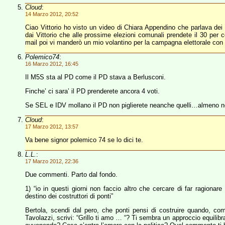
Cloud
:
14 Marzo 2012, 20:52
Ciao Vittorio ho visto un video di Chiara Appendino che parlava dei
dai Vittorio che alle prossime elezioni comunali prendete il 30 per c
mail poi vi manderò un mio volantino per la campagna elettorale con i
Polemico74
:
16 Marzo 2012, 16:45
Il M5S sta al PD come il PD stava a Berlusconi.
Finche’ ci sara’ il PD prenderete ancora 4 voti.
Se SEL e IDV mollano il PD non piglierete neanche quelli…almeno no
Cloud
:
17 Marzo 2012, 13:57
Va bene signor polemico 74 se lo dici te.
L.L.
:
17 Marzo 2012, 22:36
Due commenti. Parto dal fondo.
1) “io in questi giorni non faccio altro che cercare di far ragionare
destino dei costruttori di ponti”
Bertola, scendi dal pero, che ponti pensi di costruire quando, co
Tavolazzi, scrivi: “Grillo ti amo … “? Ti sembra un approccio equili