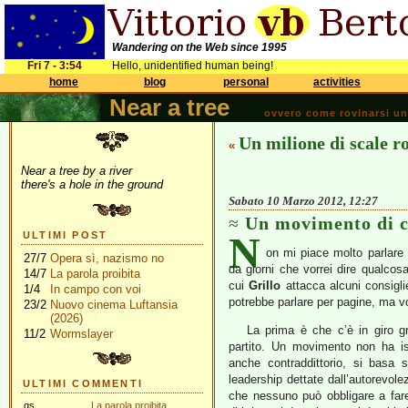
Wandering on the Web since 1995
Fri 7 - 3:54
Hello, unidentified human being!
home
blog
personal
activities
Near a tree
ovvero come rovinarsi una 
Un milione di scale ro
«
Near a tree by a river
there's a hole in the ground
Sabato 10 Marzo 2012, 12:27
Un movimento di 
N
ULTIMI POST
on mi piace molto parlare
27/7
Opera sì, nazismo no
da giorni che vorrei dire qualcos
14/7
La parola proibita
cui
Grillo
attacca alcuni consiglier
1/4
In campo con voi
potrebbe parlare per pagine, ma v
23/2
Nuovo cinema Luftansia
(2026)
La prima è che c’è in giro g
11/2
Wormslayer
partito. Un movimento non ha is
anche contraddittorio, si basa s
leadership dettate dall’autorevolez
ULTIMI COMMENTI
che nessuno può obbligare a fare
gs
La parola proibita