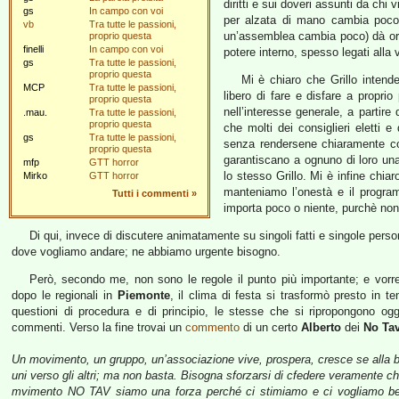
diritti e sui doveri assunti da chi v
gs
In campo con voi
per alzata di mano cambia poco)
vb
Tra tutte le passioni,
un’assemblea cambia poco) dà ordin
proprio questa
finelli
In campo con voi
potere interno, spesso legati alla 
gs
Tra tutte le passioni,
proprio questa
Mi è chiaro che Grillo intend
MCP
Tra tutte le passioni,
libero di fare e disfare a proprio
proprio questa
nell’interesse generale, a partire 
.mau.
Tra tutte le passioni,
proprio questa
che molti dei consiglieri eletti e 
gs
Tra tutte le passioni,
senza rendersene chiaramente co
proprio questa
garantiscano a ognuno di loro una
mfp
GTT horror
lo stesso Grillo. Mi è infine chiar
Mirko
GTT horror
manteniamo l’onestà e il program
Tutti i commenti
»
importa poco o niente, purchè non 
Di qui, invece di discutere animatamente su singoli fatti e singole perso
dove vogliamo andare; ne abbiamo urgente bisogno.
Però, secondo me, non sono le regole il punto più importante; e vorr
dopo le regionali in
Piemonte
, il clima di festa si trasformò presto in t
questioni di procedura e di principio, le stesse che si ripropongono og
commenti. Verso la fine trovai un
commento
di un certo
Alberto
dei
No Ta
Un movimento, un gruppo, un’associazione vive, prospera, cresce se alla base
uni verso gli altri; ma non basta. Bisogna sforzarsi di cfedere veramente ch
mvimento NO TAV siamo una forza perché ci stimiamo e ci vogliamo ben