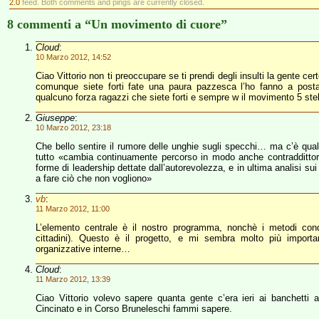
2.0
feed. Both comments and pings are currently closed.
8 commenti a “Un movimento di cuore”
Cloud
:
10 Marzo 2012, 14:52
Ciao Vittorio non ti preoccupare se ti prendi degli insulti la gente 
comunque siete forti fate una paura pazzesca l’ho fanno a posta
qualcuno forza ragazzi che siete forti e sempre w il movimento 5 stel
Giuseppe
:
10 Marzo 2012, 23:18
Che bello sentire il rumore delle unghie sugli specchi… ma c’è qu
tutto «cambia continuamente percorso in modo anche contraddittorio,
forme di leadership dettate dall’autorevolezza, e in ultima analisi sui
a fare ciò che non vogliono»
vb
:
11 Marzo 2012, 11:00
L’elemento centrale è il nostro programma, nonchè i metodi condi
cittadini). Questo è il progetto, e mi sembra molto più import
organizzative interne…
Cloud
:
11 Marzo 2012, 13:39
Ciao Vittorio volevo sapere quanta gente c’era ieri ai banchetti 
Cincinato e in Corso Bruneleschi fammi sapere.