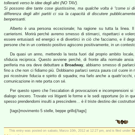
tolleranti verso le idee degli altri (NO TAV).
Si possono dire tante cose giustissime, ma qualche volta è “come si di
differenza degli altri partiti ci sia la capacità di discutere pubblicame
benpensanti.
Alberto è una persona eccezionale; ha ragione su tutta la linea. Il
carrierismi. Morirà perché avremo smesso di stimarci, rispettarci e volerc
essere entusiasti ed energici e di divertirci in ciò che facciamo, e il d
persone che in un contesto positivo agiscono positivamente, in un contesto
Da quasi un anno, mettendo la testa fuori dal proprio ambito locale,
sfiducia reciproca. Questo avviene perché, di fronte alla normale ansia
periferia ma ora deve debuttare a
Broadway
, abbiamo smesso di parlarc
fino a che non ci fidiamo più. Dobbiamo parlarci senza paura col cuore in
poi ricostruire fiducia e spirito di squadra; ma farlo anche a quattr’occhi,
comunicazione in rete porta con sé.
Per questo spero che l’escalation di provocazioni e incomprensioni si 
dialogo sincero. Trovate voi litiganti le forme e le sedi opportune (io in que
spesso prendendomi insulti a prescindere… è il triste destino dei costruttori
[tags]movimento 5 stelle, beppe grillo[/tags]
This entry was posted on sabato, Marzo 10th, 2012 at 12:27 pm, and is filed under
Si