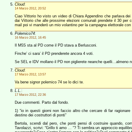
Cloud
:
14 Marzo 2012, 20:52
Ciao Vittorio ho visto un video di Chiara Appendino che parlava dei
dai Vittorio che alle prossime elezioni comunali prendete il 30 per c
mail poi vi manderò un mio volantino per la campagna elettorale con i
Polemico74
:
16 Marzo 2012, 16:45
Il M5S sta al PD come il PD stava a Berlusconi.
Finche’ ci sara’ il PD prenderete ancora 4 voti.
Se SEL e IDV mollano il PD non piglierete neanche quelli…almeno no
Cloud
:
17 Marzo 2012, 13:57
Va bene signor polemico 74 se lo dici te.
L.L.
:
17 Marzo 2012, 22:36
Due commenti. Parto dal fondo.
1) “io in questi giorni non faccio altro che cercare di far ragionare
destino dei costruttori di ponti”
Bertola, scendi dal pero, che ponti pensi di costruire quando, co
Tavolazzi, scrivi: “Grillo ti amo … “? Ti sembra un approccio equili