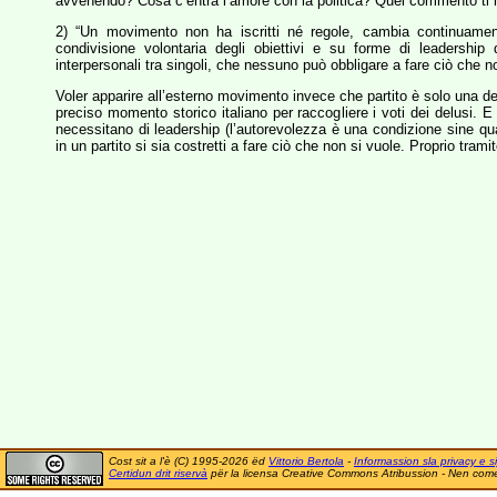
avvenendo? Cosa c’entra l’amore con la politica? Quel commento ti h
2) “Un movimento non ha iscritti né regole, cambia continuamen
condivisione volontaria degli obiettivi e su forme di leadership d
interpersonali tra singoli, che nessuno può obbligare a fare ciò che n
Voler apparire all’esterno movimento invece che partito è solo una de
preciso momento storico italiano per raccogliere i voti dei delusi. 
necessitano di leadership (l’autorevolezza è una condizione sine qua 
in un partito si sia costretti a fare ciò che non si vuole. Proprio tra
Cost sit a l'è (C) 1995-2026 ëd
Vittorio Bertola
-
Informassion sla privacy e si
Certidun drit riservà
për la licensa Creative Commons Atribussion - Nen comer