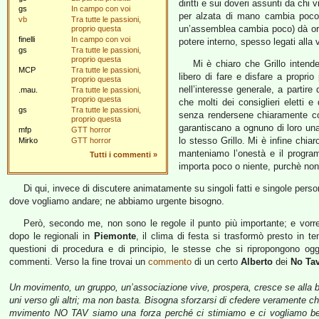
diritti e sui doveri assunti da chi v
gs
In campo con voi
per alzata di mano cambia poco)
vb
Tra tutte le passioni,
un’assemblea cambia poco) dà ordin
proprio questa
finelli
In campo con voi
potere interno, spesso legati alla 
gs
Tra tutte le passioni,
proprio questa
Mi è chiaro che Grillo intend
MCP
Tra tutte le passioni,
libero di fare e disfare a proprio
proprio questa
nell’interesse generale, a partire 
.mau.
Tra tutte le passioni,
proprio questa
che molti dei consiglieri eletti e 
gs
Tra tutte le passioni,
senza rendersene chiaramente co
proprio questa
garantiscano a ognuno di loro una
mfp
GTT horror
lo stesso Grillo. Mi è infine chiar
Mirko
GTT horror
manteniamo l’onestà e il program
Tutti i commenti
»
importa poco o niente, purchè non 
Di qui, invece di discutere animatamente su singoli fatti e singole perso
dove vogliamo andare; ne abbiamo urgente bisogno.
Però, secondo me, non sono le regole il punto più importante; e vorr
dopo le regionali in
Piemonte
, il clima di festa si trasformò presto in t
questioni di procedura e di principio, le stesse che si ripropongono og
commenti. Verso la fine trovai un
commento
di un certo
Alberto
dei
No Ta
Un movimento, un gruppo, un’associazione vive, prospera, cresce se alla base
uni verso gli altri; ma non basta. Bisogna sforzarsi di cfedere veramente ch
mvimento NO TAV siamo una forza perché ci stimiamo e ci vogliamo ben