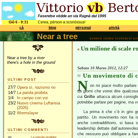
Fasendse vëdde an sla Ragnà dal 1995
Giò 6 - 9:31
Cerea, përson-a sconòssua!
cà
blog
përsonal
atività
Near a tree
ovvero come rovinarsi una 
Un milione di scale ro
«
Near a tree by a river
there's a hole in the ground
Sabato 10 Marzo 2012, 12:27
Un movimento di 
N
ULTIMI POST
on mi piace molto parlare
27/7
Opera sì, nazismo no
da giorni che vorrei dire qualcos
14/7
La parola proibita
cui
Grillo
attacca alcuni consiglier
1/4
In campo con voi
potrebbe parlare per pagine, ma v
23/2
Nuovo cinema Luftansia
(2026)
La prima è che c’è in giro g
11/2
Wormslayer
partito. Un movimento non ha is
anche contraddittorio, si basa s
leadership dettate dall’autorevolez
ULTIMI COMMENTI
che nessuno può obbligare a fare
gs
La parola proibita