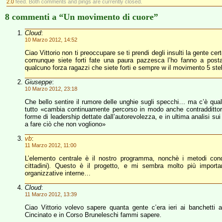
2.0
feed. Both comments and pings are currently closed.
8 commenti a “Un movimento di cuore”
Cloud
:
10 Marzo 2012, 14:52
Ciao Vittorio non ti preoccupare se ti prendi degli insulti la gente 
comunque siete forti fate una paura pazzesca l’ho fanno a posta
qualcuno forza ragazzi che siete forti e sempre w il movimento 5 stel
Giuseppe
:
10 Marzo 2012, 23:18
Che bello sentire il rumore delle unghie sugli specchi… ma c’è qu
tutto «cambia continuamente percorso in modo anche contraddittorio,
forme di leadership dettate dall’autorevolezza, e in ultima analisi sui
a fare ciò che non vogliono»
vb
:
11 Marzo 2012, 11:00
L’elemento centrale è il nostro programma, nonchè i metodi condi
cittadini). Questo è il progetto, e mi sembra molto più import
organizzative interne…
Cloud
:
11 Marzo 2012, 13:39
Ciao Vittorio volevo sapere quanta gente c’era ieri ai banchetti 
Cincinato e in Corso Bruneleschi fammi sapere.