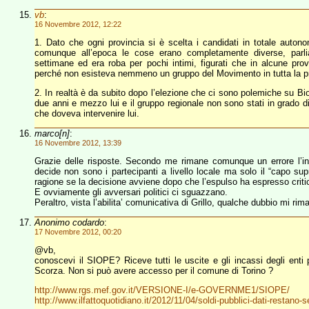
vb
:
16 Novembre 2012, 12:22
1. Dato che ogni provincia si è scelta i candidati in totale auto
comunque all’epoca le cose erano completamente diverse, parl
settimane ed era roba per pochi intimi, figurati che in alcune pr
perché non esisteva nemmeno un gruppo del Movimento in tutta la pr
2. In realtà è da subito dopo l’elezione che ci sono polemiche su Biol
due anni e mezzo lui e il gruppo regionale non sono stati in grado di
che doveva intervenire lui.
marco[n]
:
16 Novembre 2012, 13:39
Grazie delle risposte. Secondo me rimane comunque un errore l’int
decide non sono i partecipanti a livello locale ma solo il “capo su
ragione se la decisione avviene dopo che l’espulso ha espresso criti
E ovviamente gli avversari politici ci sguazzano.
Peraltro, vista l’abilita’ comunicativa di Grillo, qualche dubbio mi ri
Anonimo codardo
:
17 Novembre 2012, 00:20
@vb,
conoscevi il SIOPE? Riceve tutti le uscite e gli incassi degli enti 
Scorza. Non si può avere accesso per il comune di Torino ?
http://www.rgs.mef.gov.it/VERSIONE-I/e-GOVERNME1/SIOPE/
http://www.ilfattoquotidiano.it/2012/11/04/soldi-pubblici-dati-restano