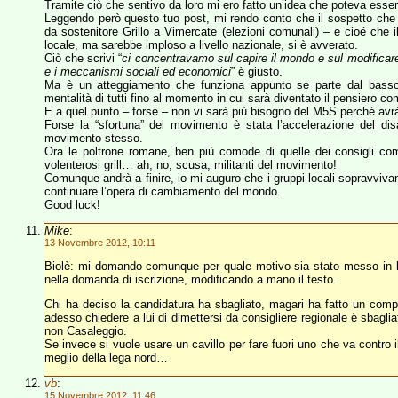
Tramite ciò che sentivo da loro mi ero fatto un’idea che poteva esser
Leggendo però questo tuo post, mi rendo conto che il sospetto che 
da sostenitore Grillo a Vimercate (elezioni comunali) – e cioé che 
locale, ma sarebbe imploso a livello nazionale, si è avverato.
Ciò che scrivi “
ci concentravamo sul capire il mondo e sul modificare d
e i meccanismi sociali ed economici
” è giusto.
Ma è un atteggiamento che funziona appunto se parte dal basso 
mentalità di tutti fino al momento in cui sarà diventato il pensiero c
E a quel punto – forse – non vi sarà più bisogno del M5S perché avrà
Forse la “sfortuna” del movimento è stata l’accelerazione del dis
movimento stesso.
Ora le poltrone romane, ben più comode di quelle dei consigli co
volenterosi grill… ah, no, scusa, militanti del movimento!
Comunque andrà a finire, io mi auguro che i gruppi locali sopravvivan
continuare l’opera di cambiamento del mondo.
Good luck!
Mike
:
13 Novembre 2012, 10:11
Biolè: mi domando comunque per quale motivo sia stato messo in li
nella domanda di iscrizione, modificando a mano il testo.
Chi ha deciso la candidatura ha sbagliato, magari ha fatto un com
adesso chiedere a lui di dimettersi da consigliere regionale è sbaglia
non Casaleggio.
Se invece si vuole usare un cavillo per fare fuori uno che va contro 
meglio della lega nord…
vb
:
15 Novembre 2012, 11:46