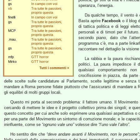
gs
In campo con voi
speranza, l’energia.
vb
Tra tutte le passioni,
proprio questa
Da qualche tempo, il vento è c
finelli
In campo con voi
Basta aprire
Facebook
o il blog 
gs
Tra tutte le passioni,
proprio questa
di tattica politica e di leggi elett
MCP
Tra tutte le passioni,
personali e di timori per il futuro
proprio questa
secondo piano, dato che l’attenz
.mau.
Tra tutte le passioni,
programma c’è, ma a parte linkar
proprio questa
gs
Tra tutte le passioni,
raccontare nel dettaglio la visio
proprio questa
mfp
GTT horror
La rabbia e la paura rischian
Mirko
GTT horror
politici. La paura impedisce il 
Tutti i commenti
»
qualsiasi comportamento non p
crocifissione in piazza, da parte
delle scelte sulle candidature al Parlamento, scelte legittime e senza t
mandare a Roma persone fidate piuttosto che l’assicurarsi di mandare a
gli equilibri di molti gruppi locali.
Questo mi porta al secondo problema: il fattore umano. Il Movimento h
cercando di mettere le idee e il progetto collettivo prima dei singoli; e qu
questo concetto per cui anche solo esprimere una qualsiasi aspettativa o d
per una parte del Movimento un sintomo di corruzione morale; e le capacità 
ininfluente, come se
“ognuno vale uno”
volesse dire
“l’uno vale l’altro”
.
Ho sentito dire che
“deve andare avanti il Movimento, non le persone”
Nella società della comunicazione e dei beni immateriali, il successo d