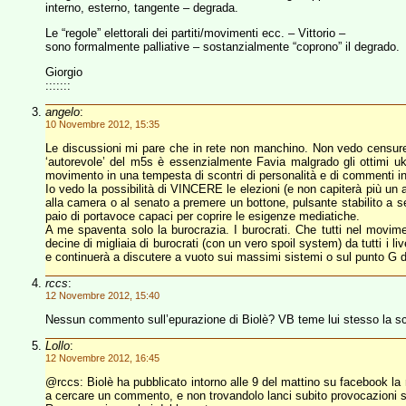
interno, esterno, tangente – degrada.
Le “regole” elettorali dei partiti/movimenti ecc. – Vittorio –
sono formalmente palliative – sostanzialmente “coprono” il degrado.
Giorgio
:::::::
angelo
:
10 Novembre 2012, 15:35
Le discussioni mi pare che in rete non manchino. Non vedo censure
‘autorevole’ del m5s è essenzialmente Favia malgrado gli ottimi uka
movimento in una tempesta di scontri di personalità e di commenti in 
Io vedo la possibilità di VINCERE le elezioni (e non capiterà più un 
alla camera o al senato a premere un bottone, pulsante stabilito a s
paio di portavoce capaci per coprire le esigenze mediatiche.
A me spaventa solo la burocrazia. I burocrati. Che tutti nel movime
decine di migliaia di burocrati (con un vero spoil system) da tutti i 
e continuerà a discutere a vuoto sui massimi sistemi o sul punto G d
rccs
:
12 Novembre 2012, 15:40
Nessun commento sull’epurazione di Biolè? VB teme lui stesso la s
Lollo
:
12 Novembre 2012, 16:45
@rccs: Biolè ha pubblicato intorno alle 9 del mattino su facebook la
a cercare un commento, e non trovandolo lanci subito provocazioni 