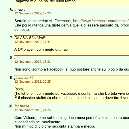
Ragazzo mio, ne hai del buon tempo…
.mau.
:
12 Novembre 2012, 17:23
Bertola ne ha scritto su Facebook,
http://www.facebook.com/bertol
Che poi io ritenga una triste deriva quella di essere passato dal pro
contesto.
D# AKA BlindWolf
:
12 Novembre 2012, 17:44
A
D#
piace il commento di
.mau.
rccs
:
12 Novembre 2012, 18:31
Non sono iscritto a Facebook. si può postare anche sul blog o da q
polemico74
:
12 Novembre 2012, 20:25
Rccs,
l’ho letto io il commento su Facebook e conferma che Bertola vive con l
È il classico stalinista che modifica i giudizi in base a dove tira il ve
for those...
:
12 Novembre 2012, 21:25
Caro Vittorio, torno sul tuo blog dopo mesi perché volevo sentire un
succedendo nel movimento.
Non mi fido di ciò che racconta stampa e media.