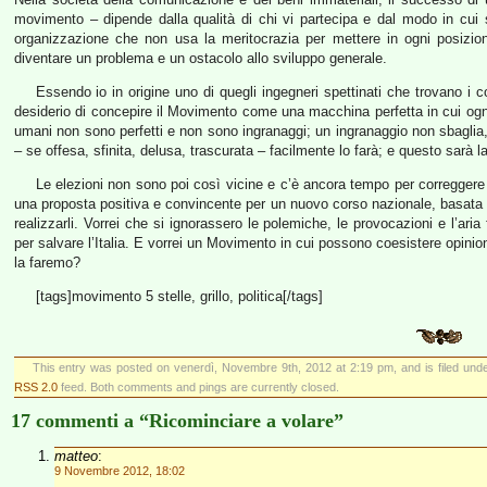
movimento – dipende dalla qualità di chi vi partecipa e dal modo in cui
organizzazione che non usa la meritocrazia per mettere in ogni posizion
diventare un problema e un ostacolo allo sviluppo generale.
Essendo io in origine uno di quegli ingegneri spettinati che trovano i co
desiderio di concepire il Movimento come una macchina perfetta in cui ogni 
umani non sono perfetti e non sono ingranaggi; un ingranaggio non sbagli
– se offesa, sfinita, delusa, trascurata – facilmente lo farà; e questo sarà 
Le elezioni non sono poi così vicine e c’è ancora tempo per correggere l
una proposta positiva e convincente per un nuovo corso nazionale, basata su
realizzarli. Vorrei che si ignorassero le polemiche, le provocazioni e l’ari
per salvare l’Italia. E vorrei un Movimento in cui possono coesistere opini
la faremo?
[tags]movimento 5 stelle, grillo, politica[/tags]
This entry was posted on venerdì, Novembre 9th, 2012 at 2:19 pm, and is filed und
RSS 2.0
feed. Both comments and pings are currently closed.
17 commenti a “Ricominciare a volare”
matteo
:
9 Novembre 2012, 18:02