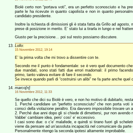
Biolé certo non “portava voti”, era un perfetto sconosciuto e ha pr
parte le ha ricevute in quanto capolista e non in quanto personalme
candidato presidente.
Inoltre la richiesta di dimissioni gli è stata fatta da Grillo ad agost
prese di posizione in merito. E’ stato lui a tirarla in lungo e nel fratte
Giusto per la precisione… poi sul resto possiamo discutere.
Lollo
:
15 Novembre 2012, 19:14
E’ la prima volta che mi trovo a dissentire con te.
Secondo me il punto è fondamentale: se è vero quel documento che gi
due mandati, sono stati fatti due errori madornali: il primo facendo
primo, tanto valeva evitare di fare il secondo.
Se invece quando parli di “costruirsi un alibi” ne fa parte anche quel
marco[n]
:
16 Novembre 2012, 11:33
Se quello che dici su Biolè è vero, e non ho motivo di dubitarlo, rest
1. Perché candidare un “perfetto sconosciuto” che non porta voti 
consci della violazione peraltro. Era davvero impossibile trovare un al
2. Perché due anni dopo gli si chiede di dimettersi, pur non avendo ri
Vabbe’ cambiare idea, pero’ cosi’ e’ eccessivo.
I casi sono due: o c’e’ malafede, e quindi si tirano fuori gli scheletri
viene da pensare ad un’assoluta incapacità nel comunicare da parte d
Personalmente ritengo la seconda ipotesi altamente improbabile.