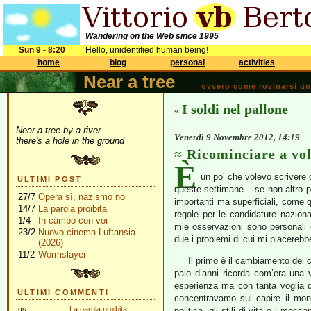
Wandering on the Web since 1995
Sun 9 - 8:20
Hello, unidentified human being!
home
blog
personal
activities
Near a tree
ovvero come rovinarsi una 
I soldi nel pallone
«
Near a tree by a river
Venerdì 9 Novembre 2012, 14:19
there's a hole in the ground
Ricominciare a vo
È
un po’ che volevo scrivere
ULTIMI POST
queste settimane – se non altro 
27/7
Opera sì, nazismo no
importanti ma superficiali, come q
14/7
La parola proibita
regole per le candidature nazion
1/4
In campo con voi
mie osservazioni sono personali 
23/2
Nuovo cinema Luftansia
due i problemi di cui mi piacerebb
(2026)
11/2
Wormslayer
Il primo è il cambiamento del 
paio d’anni ricorda com’era una 
esperienza ma con tanta voglia d
ULTIMI COMMENTI
concentravamo sul capire il mon
gs
La parola proibita
politica, gli stili di vita e i me