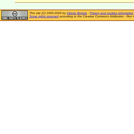
This site (C) 1995-2026 by
Vittorio Bertola
-
Privacy and cookies information
Some rights reserved
according to the Creative Commons Attribution - Non 