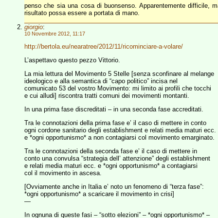
penso che sia una cosa di buonsenso. Apparentemente difficile, ma
risultato possa essere a portata di mano.
giorgio
:
10 Novembre 2012, 11:17
http://bertola.eu/nearatree/2012/11/ricominciare-a-volare/
L’aspettavo questo pezzo Vittorio.
La mia lettura del Movimento 5 Stelle [senza sconfinare al melange
ideologico e alla semantica di “capo politico” incisa nel
comunicato 53 del vostro Movimento: mi limito ai profili che tocchi
e cui alludi] riscontra tratti comuni dei movimenti montanti.
In una prima fase discreditati – in una seconda fase accreditati.
Tra le connotazioni della prima fase e’ il caso di mettere in conto
ogni cordone sanitario degli establishment e relati media maturi ecc.
e *ogni opportunismo* a non contagiarsi col movimento emarginato.
Tra le connotazioni della seconda fase e’ il caso di mettere in
conto una convulsa “strategia dell’ attenzione” degli establishment
e relati media maturi ecc. e *ogni opportunismo* a contagiarsi
col il movimento in ascesa.
[Ovviamente anche in Italia e’ noto un fenomeno di “terza fase”:
*ogni opportunismo* a scaricare il movimento in crisi]
—
In ognuna di queste fasi – “sotto elezioni” – *ogni opportunismo* –