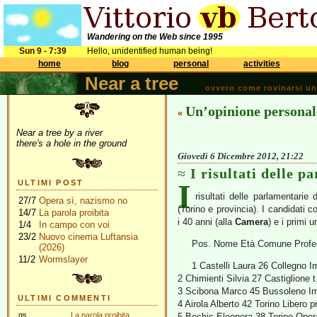
Wandering on the Web since 1995
Sun 9 - 7:39
Hello, unidentified human being!
home
blog
personal
activities
Near a tree
ovvero come rovinarsi una 
Un’opinione personal
«
Near a tree by a river
there's a hole in the ground
Giovedì 6 Dicembre 2012, 21:22
I risultati delle 
I
ULTIMI POST
risultati delle parlamentarie
27/7
Opera sì, nazismo no
(Torino e provincia). I candidati 
14/7
La parola proibita
i 40 anni (alla
Camera
) e i primi 
1/4
In campo con voi
23/2
Nuovo cinema Luftansia
Pos. Nome Età Comune Profes
(2026)
11/2
Wormslayer
1 Castelli Laura 26 Collegno I
2 Chimienti Silvia 27 Castiglione 
3 Scibona Marco 45 Bussoleno I
ULTIMI COMMENTI
4 Airola Alberto 42 Torino Libero 
gs
La parola proibita
5 Bechis Eleonora 38 Torino Oper