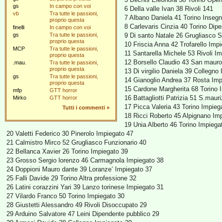
gs
In campo con voi
6 Della valle Ivan 38 Rivoli 141
vb
Tra tutte le passioni,
7 Albano Daniela 41 Torino Inseg
proprio questa
8 Carlevaris Cinzia 40 Torino Dip
finelli
In campo con voi
gs
Tra tutte le passioni,
9 Di santo Natale 26 Grugliasco 
proprio questa
10 Friscia Anna 42 Trofarello Imp
MCP
Tra tutte le passioni,
11 Santarella Michele 53 Rivoli I
proprio questa
12 Borsello Claudio 43 San mauro 
.mau.
Tra tutte le passioni,
proprio questa
13 Di virgilio Daniela 39 Collegno
gs
Tra tutte le passioni,
14 Gianoglio Andrea 37 Rosta Imp
proprio questa
15 Cardone Margherita 68 Torino 
mfp
GTT horror
16 Battagliotti Patrizia 51 S.maur
Mirko
GTT horror
17 Picca Valeria 43 Torino Impieg
Tutti i commenti
»
18 Ricci Roberto 45 Alpignano Imp
19 Unia Alberto 46 Torino Impiega
20 Valetti Federico 30 Pinerolo Impiegato 47
21 Calmistro Mirco 52 Grugliasco Funzionario 40
22 Bellanca Xavier 26 Torino Impiegato 39
23 Grosso Sergio lorenzo 46 Carmagnola Impiegato 38
24 Doppioni Mauro dante 39 Loranze’ Impiegato 37
25 Falli Davide 29 Torino Altra professione 32
26 Latini corazzini Yari 39 Lanzo torinese Impiegato 31
27 Vilardo Franco 50 Torino Impiegato 30
28 Giustetti Alessandro 49 Rivoli Disoccupato 29
29 Arduino Salvatore 47 Leini Dipendente pubblico 29