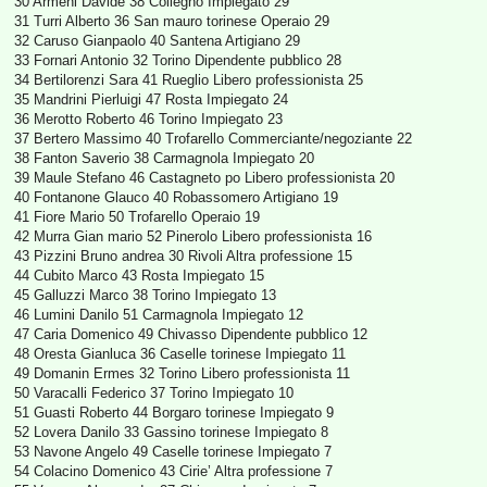
30 Armeni Davide 38 Collegno Impiegato 29
31 Turri Alberto 36 San mauro torinese Operaio 29
32 Caruso Gianpaolo 40 Santena Artigiano 29
33 Fornari Antonio 32 Torino Dipendente pubblico 28
34 Bertilorenzi Sara 41 Rueglio Libero professionista 25
35 Mandrini Pierluigi 47 Rosta Impiegato 24
36 Merotto Roberto 46 Torino Impiegato 23
37 Bertero Massimo 40 Trofarello Commerciante/negoziante 22
38 Fanton Saverio 38 Carmagnola Impiegato 20
39 Maule Stefano 46 Castagneto po Libero professionista 20
40 Fontanone Glauco 40 Robassomero Artigiano 19
41 Fiore Mario 50 Trofarello Operaio 19
42 Murra Gian mario 52 Pinerolo Libero professionista 16
43 Pizzini Bruno andrea 30 Rivoli Altra professione 15
44 Cubito Marco 43 Rosta Impiegato 15
45 Galluzzi Marco 38 Torino Impiegato 13
46 Lumini Danilo 51 Carmagnola Impiegato 12
47 Caria Domenico 49 Chivasso Dipendente pubblico 12
48 Oresta Gianluca 36 Caselle torinese Impiegato 11
49 Domanin Ermes 32 Torino Libero professionista 11
50 Varacalli Federico 37 Torino Impiegato 10
51 Guasti Roberto 44 Borgaro torinese Impiegato 9
52 Lovera Danilo 33 Gassino torinese Impiegato 8
53 Navone Angelo 49 Caselle torinese Impiegato 7
54 Colacino Domenico 43 Cirie’ Altra professione 7