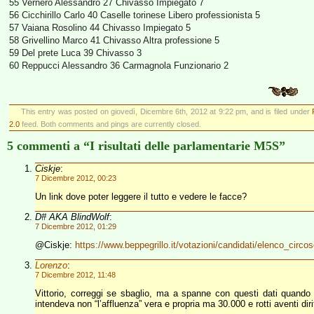
55 Vernero Alessandro 27 Chivasso Impiegato 7
56 Cicchirillo Carlo 40 Caselle torinese Libero professionista 5
57 Vaiana Rosolino 44 Chivasso Impiegato 5
58 Grivellino Marco 41 Chivasso Altra professione 5
59 Del prete Luca 39 Chivasso 3
60 Reppucci Alessandro 36 Carmagnola Funzionario 2
This entry was posted on giovedì, Dicembre 6th, 2012 at 9:22 pm, and is filed under
2.0
feed. Both comments and pings are currently closed.
5 commenti a “I risultati delle parlamentarie M5S”
Ciskje
:
7 Dicembre 2012, 00:23
Un link dove poter leggere il tutto e vedere le facce?
D# AKA BlindWolf
:
7 Dicembre 2012, 01:29
@Ciskje:
https://www.beppegrillo.it/votazioni/candidati/elenco_circos
Lorenzo
:
7 Dicembre 2012, 11:48
Vittorio, correggi se sbaglio, ma a spanne con questi dati quando 
intendeva non “l’affluenza” vera e propria ma 30.000 e rotti aventi di