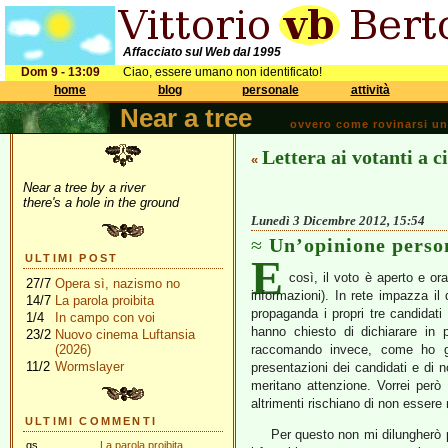
Affacciato sul Web dal 1995
Dom 9 - 13:09
Ciao, essere umano non identificato!
home
blog
personale
attività
Near a tree
ovvero come rovinarsi una 
Lettera ai votanti a c
«
Near a tree by a river
there's a hole in the ground
Lunedì 3 Dicembre 2012, 15:54
Un’opinione perso
E
ULTIMI POST
così, il voto è aperto e ora
27/7
Opera sì, nazismo no
informazioni). In rete impazza il 
14/7
La parola proibita
propaganda i propri tre candidati
1/4
In campo con voi
hanno chiesto di dichiarare in
23/2
Nuovo cinema Luftansia
(2026)
raccomando invece, come ho 
11/2
Wormslayer
presentazioni dei candidati e di n
meritano attenzione. Vorrei però d
altrimenti rischiano di non esser
ULTIMI COMMENTI
Per questo non mi dilungherò p
gs
La parola proibita