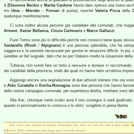
1
(
Eleonora Bechis
e
Marita Cardone
hanno dato spesso una mano anche 
trio
Unia
–
Merotto
–
Fornari
di punta); nonché
Valeria Picca
della
qualunque manifestazione.
Ci sono inoltre alcune persone già candidate alle comunali, che maga
Armeni
,
Xavier Bellanca
,
Cinzia Carlevaris
e
Marco Galluzzi
.
Fuori Torino sono più in difficoltà perché non conosco bene quasi nes
Santarella
(
Rivoli
/
Alpignano
) è una persona splendida, che ha sempre
saggezza e la serenità necessarie per gestire le situazioni difficili. In p
sarebbe un bel segnale, dato che se per l’italiano medio la situazione della cri
Tuttavia, non vorrei fare un torto a nessuno e dunque vi raccomando,
dei candidati della provincia, molti dei quali mi hanno fatto un’ottima impre
Aggiungo ancora una segnalazione di due attivisti torinesi che ora son
e
Aldo Curatella
in
Emilia-Romagna
sono due persone che hanno lavorato
della nostra campagna comunale: per esperienza diretta, meritano senz’altr
Alla fine, chiunque verrà scelto avrà il mio sostegno e sarà giudicato
quanto io personalmente lo conosca o lo stimi: scegliete in piena libertà.
This entry was posted on lunedì, Dicembre 3rd, 2012 at 3:54 pm, and is filed under
Si
2.0
feed. Both comments and pings are currently closed.