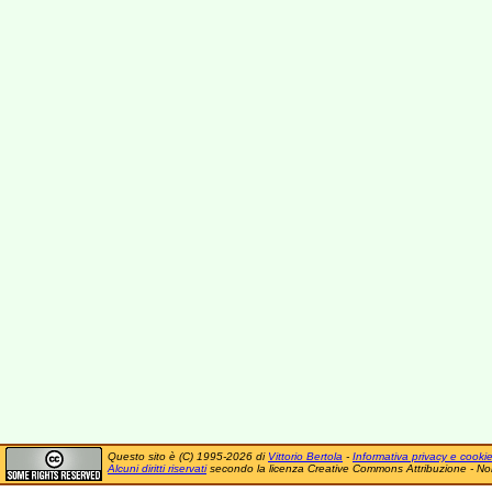
Questo sito è (C) 1995-2026 di
Vittorio Bertola
-
Informativa privacy e cooki
Alcuni diritti riservati
secondo la licenza Creative Commons Attribuzione - No