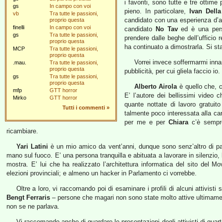
i favoriti, sono tutte e tre ottim
gs
In campo con voi
pieno. In particolare,
Ivan Della
vb
Tra tutte le passioni,
candidato con una esperienza d’au
proprio questa
finelli
In campo con voi
candidato
No Tav
ed è una perso
gs
Tra tutte le passioni,
prendere dalle beghe dell’ufficio 
proprio questa
ha continuato a dimostrarla. Si s
MCP
Tra tutte le passioni,
proprio questa
Vorrei invece soffermarmi innan
.mau.
Tra tutte le passioni,
proprio questa
pubblicità, per cui gliela faccio io.
gs
Tra tutte le passioni,
proprio questa
Alberto Airola
è quello che, c
mfp
GTT horror
E’ l’autore dei bellissimi video 
Mirko
GTT horror
quante nottate di lavoro gratuit
Tutti i commenti
»
talmente poco interessata alla car
per me e per
Chiara
c’è sempre
ricambiare.
Yari Latini
è un mio amico da vent’anni, dunque sono senz’altro di par
mano sul fuoco. E’ una persona tranquilla e abituata a lavorare in silenzio,
mostra. E’ lui che ha realizzato l’architettura informatica del sito del M
elezioni provinciali; e almeno un hacker in Parlamento ci vorrebbe.
Oltre a loro, vi raccomando poi di esaminare i profili di alcuni attivisti
Bengt Ferraris
– persone che magari non sono state molto attive ultimamen
non se ne parlava.
Vi raccomando anche di guardare le presentazioni degli attivisti di quarti