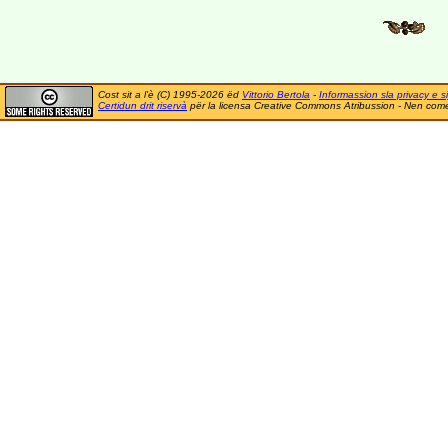
Cost sit a l'è (C) 1995-2026 ëd
Vittorio Bertola
-
Informassion sla privacy e si
Certidun drit riservà
për la licensa Creative Commons Atribussion - Nen comer