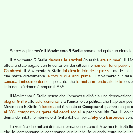
Se per capire cos’è il
Movimento 5 Stelle
provate ad aprire un giornale
Il Movimento 5 Stelle
devasta le stazioni
(in realtà
era un rave
). Il M
effetti è stato pagato con le donazioni dei cittadini e
non con fondi pubblici
,
Calabresi
. Il Movimento 5 Stelle
falsifica le foto delle piazze
, ma le fals
che mette direttamente
le foto di due anni prima
. Il Movimento 5 Stell
candida tantissime donne
– peccato che
le metta in fondo alle liste
, dove
lista con più donne è proprio il M5S.
Il Movimento 5 Stelle pensa che l’omosessualità sia una depravazione
blog di
Grillo
alle
aule comunali
sia l’unica forza politica che ha preso posiz
Movimento 5 Stelle è
fascista
ed è alleato di
Casapound
(parlare cinque m
all’80% composto da gente dei centri sociali
e pericolosi
No Tav
. Il Movi
domande, infatti le interviste di Grillo dal camper a
Sky
e a
Euronews
sono
La verità è che milioni di italiani ormai conoscono il Movimento 5 Stel
che lo compongono e osservando quello che fa quando entra nelle istituz