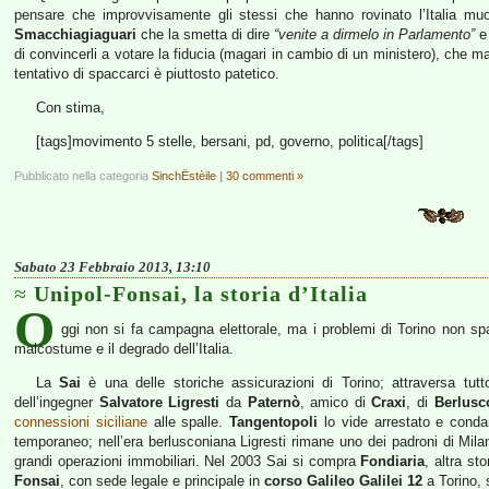
pensare che improvvisamente gli stessi che hanno rovinato l’Italia muo
Smacchiagiaguari
che la smetta di dire
“venite a dirmelo in Parlamento”
e 
di convincerli a votare la fiducia (magari in cambio di un ministero), che m
tentativo di spaccarci è piuttosto patetico.
Con stima,
[tags]movimento 5 stelle, bersani, pd, governo, politica[/tags]
Pubblicato nella categoria
SinchËstèile
|
30 commenti »
Sabato 23 Febbraio 2013, 13:10
Unipol-Fonsai, la storia d’Italia
O
ggi non si fa campagna elettorale, ma i problemi di Torino non sp
malcostume e il degrado dell’Italia.
La
Sai
è una delle storiche assicurazioni di Torino; attraversa tutt
dell’ingegner
Salvatore Ligresti
da
Paternò
, amico di
Craxi
, di
Berlusc
connessioni siciliane
alle spalle.
Tangentopoli
lo vide arrestato e conda
temporaneo; nell’era berlusconiana Ligresti rimane uno dei padroni di Mil
grandi operazioni immobiliari. Nel 2003 Sai si compra
Fondiaria
, altra s
Fonsai
, con sede legale e principale in
corso Galileo Galilei 12
a Torino, 