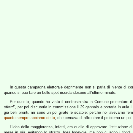
In questa campagna elettorale deprimente non si parla di niente di con
quando si può fare un bello spot ricordandosene all’ultimo minuto.
Per questo, quando ho visto il centrosinistra in Comune presentare il
sfratti”
, per poi discuterla in commissione il 29 gennaio e portarla in aula
già belli pronti, mi sono un po’ girate le scatole: perché noi avevamo fe
quanto sempre abbiamo detto
, che cercava di affrontare il problema un po’ 
L’idea della maggioranza, infatti, era quella di approvare l’istituzione d
mese in più, evitando lo sfratto. Idea lodevole, ma non ci sono i fondi, 