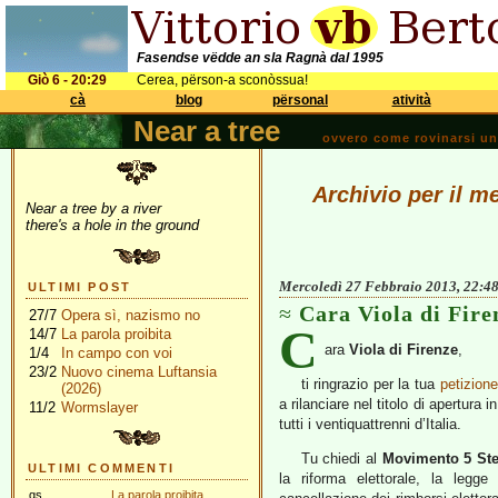
Fasendse vëdde an sla Ragnà dal 1995
Giò 6 - 20:29
Cerea, përson-a sconòssua!
cà
blog
përsonal
atività
Near a tree
ovvero come rovinarsi una 
Archivio per il m
Near a tree by a river
there's a hole in the ground
Mercoledì 27 Febbraio 2013, 22:4
ULTIMI POST
Cara Viola di Fire
27/7
Opera sì, nazismo no
C
14/7
La parola proibita
ara
Viola di Firenze
,
1/4
In campo con voi
23/2
Nuovo cinema Luftansia
ti ringrazio per la tua
petizione
(2026)
a rilanciare nel titolo di apertura
11/2
Wormslayer
tutti i ventiquattrenni d’Italia.
Tu chiedi al
Movimento 5 Ste
ULTIMI COMMENTI
la riforma elettorale, la legge 
gs
La parola proibita