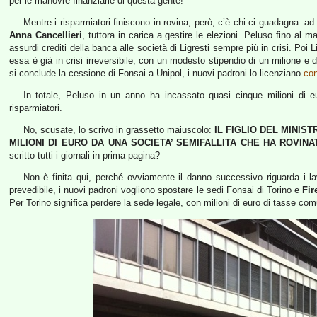
per le manovre finanziarie di questa gente!
Mentre i risparmiatori finiscono in rovina, però, c’è chi ci guadagna: a
Anna Cancellieri
, tuttora in carica a gestire le elezioni. Peluso fino al m
assurdi crediti della banca alle società di Ligresti sempre più in crisi. Po
essa è già in crisi irreversibile, con un modesto stipendio di un milione 
si conclude la cessione di Fonsai a Unipol, i nuovi padroni lo licenziano
con
In totale, Peluso in un anno ha incassato quasi cinque milioni di eu
risparmiatori.
No, scusate, lo scrivo in grassetto maiuscolo:
IL FIGLIO DEL MINIS
MILIONI DI EURO DA UNA SOCIETA’ SEMIFALLITA CHE HA ROVINA
scritto tutti i giornali in prima pagina?
Non è finita qui, perché ovviamente il danno successivo riguarda i l
prevedibile, i nuovi padroni vogliono spostare le sedi Fonsai di Torino e
Fir
Per Torino significa perdere la sede legale, con milioni di euro di tasse comu