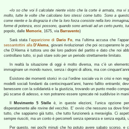
«Io so che voi li calcolate niente visto che la corte è armata, ma vi s
molto, tutte le volte che calcolano loro stessi come tutto. Sono a questo
come niente e la disgrazia è che la loro forza consiste nella loro immaginazio
forme di potenza, essi possono, quando sono arrivati ad un certo punto, tu
popolo, dalle
Memorie
, 1675, via
Barravento
)
Sarà stata l’
apparizione di
Dario Fo
, ma l’ultima accusa che l’appa
sessantottini alla
D’Alema
, giovani rivoluzionari che poi occuperanno le po
che D’Alema è tuttora uno dei loro padroni del partito e dato che noi abb
controllano tutto, si può stare solo per un periodo strettamente limitato.
In realtà la situazione di oggi è molto diversa, ma c’è un elemento 
immaginare un mondo nuovo, senza i dogmi di allora, ma con cinquant’anni 
Esistono dei momenti storici in cui l’ordine sociale va in crisi e non reg
modelli sociali fondanti da centocinquant’anni, hanno fallito entrambi; de
benessere con la solidarietà e la giustizia, trovando un punto medio compati
più scarse di adesso, e non potranno essere sprecate né suddivise in manie
Il
Movimento 5 Stelle
è, in queste elezioni, l’unica opzione p
disperatamente alle rovine del vecchio. E’ ovvio che nessuno sa dove fini
tutto, che sappiamo già tutto, che tutto funzionerà a meraviglia. Ci aspe
sempre riusciti, ma un conto è percorrerli senza speranza e senza equità, u
Per questo, nei pochi minuti che ho potuto avere sabato scorso, e ch