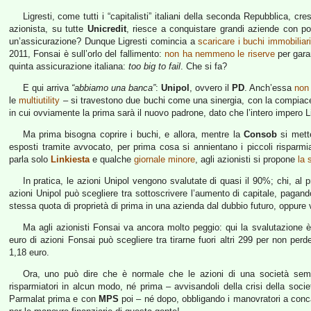
Ligresti, come tutti i “capitalisti” italiani della seconda Repubblica, c
azionista, su tutte
Unicredit
, riesce a conquistare grandi aziende con poc
un’assicurazione? Dunque Ligresti comincia a
scaricare i buchi immobiliar
2011, Fonsai è sull’orlo del fallimento:
non ha nemmeno le riserve
per garan
quinta assicurazione italiana:
too big to fail
. Che si fa?
E qui arriva
“abbiamo una banca”
:
Unipol
, ovvero il
PD
. Anch’essa
non
le
multiutility
– si travestono due buchi come una sinergia, con la compiacen
in cui ovviamente la prima sarà il nuovo padrone, dato che l’intero impero Ligr
Ma prima bisogna coprire i buchi, e allora, mentre la
Consob
si mette
esposti tramite avvocato, per prima cosa si annientano i piccoli risparmi
parla solo
Linkiesta
e qualche
giornale minore
, agli azionisti si propone
la 
In pratica, le azioni Unipol vengono svalutate di quasi il 90%; chi, al p
azioni Unipol può scegliere tra sottoscrivere l’aumento di capitale, pagando
stessa quota di proprietà di prima in una azienda dal dubbio futuro, oppure v
Ma agli azionisti Fonsai va ancora molto peggio: qui la svalutazione 
euro di azioni Fonsai può scegliere tra tirarne fuori altri 299 per non perde
1,18 euro.
Ora, uno può dire che è normale che le azioni di una società semifa
risparmiatori in alcun modo, né prima – avvisandoli della crisi della so
Parmalat prima e con
MPS
poi – né dopo, obbligando i manovratori a conca