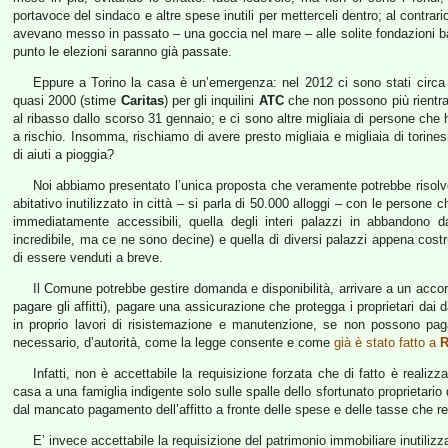
portavoce del sindaco e altre spese inutili per metterceli dentro; al contrar
avevano messo in passato – una goccia nel mare – alle solite fondazioni
punto le elezioni saranno già passate.
Eppure a Torino la casa è un’emergenza: nel 2012 ci sono stati circa 
quasi 2000 (stime
Caritas
) per gli inquilini
ATC
che non possono più rientrar
al ribasso dallo scorso 31 gennaio; e ci sono altre migliaia di persone che
a rischio. Insomma, rischiamo di avere presto migliaia e migliaia di torin
di aiuti a pioggia?
Noi abbiamo presentato l’unica proposta che veramente potrebbe risolver
abitativo inutilizzato in città – si parla di 50.000 alloggi – con le person
immediatamente accessibili, quella degli interi palazzi in abbandono 
incredibile, ma ce ne sono decine) e quella di diversi palazzi appena costr
di essere venduti a breve.
Il Comune potrebbe gestire domanda e disponibilità, arrivare a un accor
pagare gli affitti), pagare una assicurazione che protegga i proprietari dai 
in proprio lavori di risistemazione e manutenzione, se non possono pag
necessario, d’autorità, come la legge consente e come
già è stato fatto a
Infatti, non è accettabile la requisizione forzata che di fatto è realizz
casa a una famiglia indigente solo sulle spalle dello sfortunato proprietari
dal mancato pagamento dell’affitto a fronte delle spese e delle tasse che re
E’ invece accettabile la requisizione del patrimonio immobiliare inutilizz