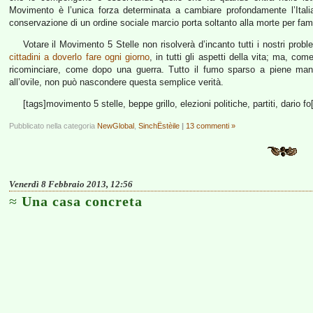
Movimento è l’unica forza determinata a cambiare profondamente l’Itali
conservazione di un ordine sociale marcio porta soltanto alla morte per fam
Votare il Movimento 5 Stelle non risolverà d’incanto tutti i nostri pr
cittadini a doverlo fare ogni giorno
, in tutti gli aspetti della vita; ma, co
ricominciare, come dopo una guerra. Tutto il fumo sparso a piene mani
all’ovile, non può nascondere questa semplice verità.
[tags]movimento 5 stelle, beppe grillo, elezioni politiche, partiti, dario fo
Pubblicato nella categoria
NewGlobal
,
SinchËstèile
|
13 commenti »
Venerdì 8 Febbraio 2013, 12:56
Una casa concreta