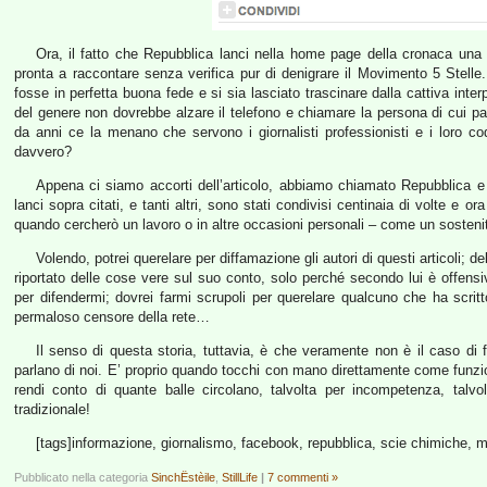
Ora, il fatto che Repubblica lanci nella home page della cronaca una 
pronta a raccontare senza verifica pur di denigrare il Movimento 5 Stelle.
fosse in perfetta buona fede e si sia lasciato trascinare dalla cattiva interp
del genere non dovrebbe alzare il telefono e chiamare la persona di cui p
da anni ce la menano che servono i giornalisti professionisti e i loro cod
davvero?
Appena ci siamo accorti dell’articolo, abbiamo chiamato Repubblica e il
lanci sopra citati, e tanti altri, sono stati condivisi centinaia di volte e 
quando cercherò un lavoro o in altre occasioni personali – come un sostenit
Volendo, potrei querelare per diffamazione gli autori di questi articoli; 
riportato delle cose vere sul suo conto, solo perché secondo lui è offensi
per difendermi; dovrei farmi scrupoli per querelare qualcuno che ha scri
permaloso censore della rete…
Il senso di questa storia, tuttavia, è che veramente non è il caso di f
parlano di noi. E’ proprio quando tocchi con mano direttamente come funziona 
rendi conto di quante balle circolano, talvolta per incompetenza, talvol
tradizionale!
[tags]informazione, giornalismo, facebook, repubblica, scie chimiche, mo
Pubblicato nella categoria
SinchËstèile
,
StillLife
|
7 commenti »