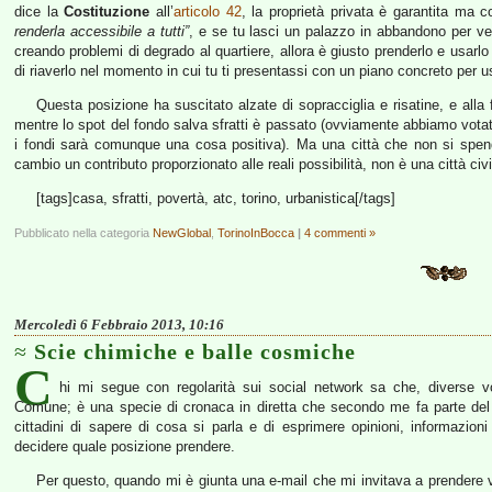
dice la
Costituzione
all’
articolo 42
, la proprietà privata è garantita ma 
renderla accessibile a tutti”
, e se tu lasci un palazzo in abbandono per vent’
creando problemi di degrado al quartiere, allora è giusto prenderlo e usarlo
di riaverlo nel momento in cui tu ti presentassi con un piano concreto per u
Questa posizione ha suscitato alzate di sopracciglia e risatine, e alla
mentre lo spot del fondo salva sfratti è passato (ovviamente abbiamo vota
i fondi sarà comunque una cosa positiva). Ma una città che non si spende
cambio un contributo proporzionato alle reali possibilità, non è una città civi
[tags]casa, sfratti, povertà, atc, torino, urbanistica[/tags]
Pubblicato nella categoria
NewGlobal
,
TorinoInBocca
|
4 commenti »
Mercoledì 6 Febbraio 2013, 10:16
Scie chimiche e balle cosmiche
C
hi mi segue con regolarità sui social network sa che, diverse v
Comune; è una specie di cronaca in diretta che secondo me fa parte del 
cittadini di sapere di cosa si parla e di esprimere opinioni, informazion
decidere quale posizione prendere.
Per questo, quando mi è giunta una e-mail che mi invitava a prendere visi