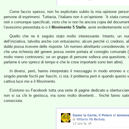
Come faccio spesso, non ho esplicitato subito la mia opinione persona
persone di esprimersi. Tuttavia, l’italiano non è un’opinione:
“è stata cons
noti o comunque specificati, visto che io non ho ancora copia del documen
l’avessimo presentata io o il
Movimento 5 Stelle
, avrei evidentemente scr
Quello che ne è seguito stato molto interessante. Intanto, un nu
dell’iniziativa, talvolta anche con entusiasmo; alcuni perché ci credono, 
dubbi possa ricevere delle risposte. Un numero altrettanto considerevole, i
che una richiesta del genere possa venire portata al consiglio comunale 
molto meno controversi; se un gruppo di persone solleva una questione, i
parlarne è uno spreco di tempo e che le cose importanti sono ben altre).
In diversi, però, hanno interpretato il messaggio in modo erroneo e c
singolo prende fischi per fiaschi, ci sta; il problema però è quando questo 
cattiva luce me e il Movimento.
Esistono su Facebook tutta una serie di pagine dedicate a sbertucciare 
non si sa chi le gestisca, ma sono molto divertenti… finché fanno sati
conosciuta: