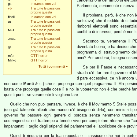
cancellazione dei rimborsi eletto
gs
In campo con voi
Parlamento, seriamente e senza tr
vb
Tra tutte le passioni,
proprio questa
Il problema, però, è che non 
finelli
In campo con voi
rantolava) che il reddito di citt
gs
Tra tutte le passioni,
proprio questa
rimborsi elettorali sono essenzia
MCP
Tra tutte le passioni,
conflitto di interessi, perché non
proprio questa
.mau.
Tra tutte le passioni,
Secondo te, veramente il
P
proprio questa
diventato buono, e ha deciso che im
gs
Tra tutte le passioni,
proprio questa
programma di stravolgimento dell
mfp
GTT horror
anni? Per crederci, bisogna esser
Mirko
GTT horror
Tutti i commenti
»
Se per il Paese è necessari
strada c’è: far fare il governo al 
ti pare eccessiva, ce n’è ancora 
non come
Monti
& c.) che si proponga con quel programma lì. Ma persino
basta che proponga quelle cose lì e noi le voteremo: non è che perché fan
questi punti, se veramente li vogliono fare.
Quello che non puoi pensare, invece, è che il Movimento 5 Stelle poss
(son già talmente alleati che manco c’è bisogno di dirlo), con ministri tip
governo far passare ogni genere di porcata senza nemmeno transitare
costringendoci nel frattempo a tenerlo vivo per completare riforme che 
impantanati il taglio degli stipendi dei parlamentari e l’abolizione delle pr
Quindi ti ringrazio per la tua proposta e ti rassicuro che noi la por