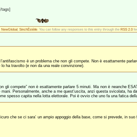
[/tags]
r
NewGlobal
,
SinchËstèile
. You can follow any responses to this entry through the
RSS 2.0
fe
 che l’antifascismo è un problema che non gli compete. Non è esattamente parlar
lo ha travolto (e non da una reale convinzione).
 non gli compete” non è esattamente parlare 5 minuti. Ma non è neanche E
le mani. Personalmente, anche a me quest’uscita, anzi questa svicolata, ha dat
ome spesso capita nella lotta elettorale. Poi è ovvio che uno fa una fatica de
icuro che se ci sara’ un ampio appoggio della base, come si prevede, in suo fa