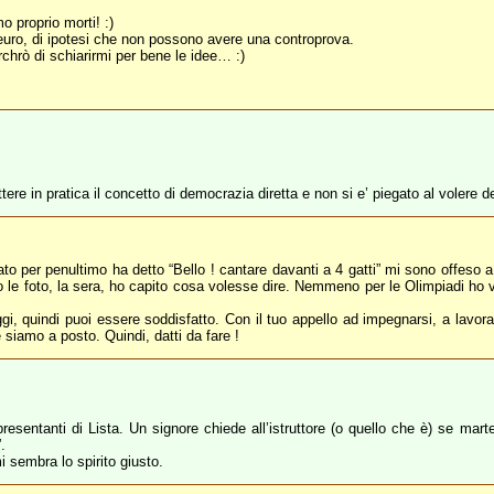
o proprio morti! :)
ro euro, di ipotesi che non possono avere una controprova.
erchrò di schiarirmi per bene le idee… :)
ere in pratica il concetto di democrazia diretta e non si e’ piegato al volere de
to per penultimo ha detto “Bello ! cantare davanti a 4 gatti” mi sono offeso a
 le foto, la sera, ho capito cosa volesse dire. Nemmeno per le Olimpiadi ho v
i, quindi puoi essere soddisfatto. Con il tuo appello ad impegnarsi, a lavor
 siamo a posto. Quindi, datti da fare !
ppresentanti di Lista. Un signore chiede all’istruttore (o quello che è) se mar
.
i sembra lo spirito giusto.