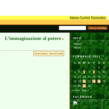
Italiano
English
Piemonteis
L’immaginazione al potere
INFO
»
:Home:
:About:
NewGlobal
,
SinchËstèile
FEBBRAIO 2013
L
M
M
G
V
S
D
1
2
3
4
5
6
7
8
9
10
11
12
13
14
15
16
17
18
19
20
21
22
23
24
25
26
27
28
« Gen
Mar »
FACEBOOK