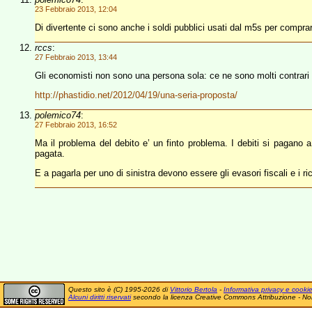
23 Febbraio 2013, 12:04
Di divertente ci sono anche i soldi pubblici usati dal m5s per compr
rccs
:
27 Febbraio 2013, 13:44
Gli economisti non sono una persona sola: ce ne sono molti contrari a
http://phastidio.net/2012/04/19/una-seria-proposta/
polemico74
:
27 Febbraio 2013, 16:52
Ma il problema del debito e’ un finto problema. I debiti si pagano
pagata.
E a pagarla per uno di sinistra devono essere gli evasori fiscali e i ric
Questo sito è (C) 1995-2026 di
Vittorio Bertola
-
Informativa privacy e cooki
Alcuni diritti riservati
secondo la licenza Creative Commons Attribuzione - No