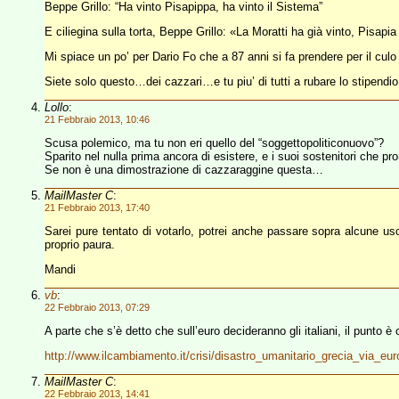
Beppe Grillo: “Ha vinto Pisapippa, ha vinto il Sistema”
E ciliegina sulla torta, Beppe Grillo: «La Moratti ha già vinto, Pisapia
Mi spiace un po’ per Dario Fo che a 87 anni si fa prendere per il culo 
Siete solo questo…dei cazzari…e tu piu’ di tutti a rubare lo stipendio
Lollo
:
21 Febbraio 2013, 10:46
Scusa polemico, ma tu non eri quello del “soggettopoliticonuovo”?
Sparito nel nulla prima ancora di esistere, e i suoi sostenitori che pr
Se non è una dimostrazione di cazzaraggine questa…
MailMaster C
:
21 Febbraio 2013, 17:40
Sarei pure tentato di votarlo, potrei anche passare sopra alcune usci
proprio paura.
Mandi
vb
:
22 Febbraio 2013, 07:29
A parte che s’è detto che sull’euro decideranno gli italiani, il punto
http://www.ilcambiamento.it/crisi/disastro_umanitario_grecia_via_eu
MailMaster C
:
22 Febbraio 2013, 14:41