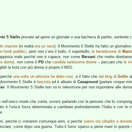
to 5 Stelle
provate ad aprire un giornale o una bacheca di partito, sentirete
le stazioni
(in realtà
era un rave
). Il Movimento 5 Stelle ha fatto un giornalino 
n fondi pubblici
, però non c’era il bollo, il superbollo,
la benedizione di
Mario
ca apposta male perché non è capace, non come
Bersani
che mette direttam
 le donne
, non come il
PD
che
candida tantissime donne
– peccato che
le me
ibili la lista con più donne è proprio il M5S.
e perché
una volta un attivista ha detto così
, e il fatto che
dal blog di
Grillo
a
Il Movimento 5 Stelle è
fascista
ed è alleato di
Casapound
(parlare cinque minu
Tav
. Il Movimento 5 Stelle non va in televisione per non rispondere alle domand
elle nell’unico modo che conta, ovvero parlando con le persone che lo compo
imento è l’unica forza determinata a cambiare profondamente l’Italia e con le 
e.
blemi, perché ci vorranno comunque anni, e perché
siamo noi cittadini a doverlo
inciare, come dopo una guerra. Tutto il fumo sparso a piene mani in queste 