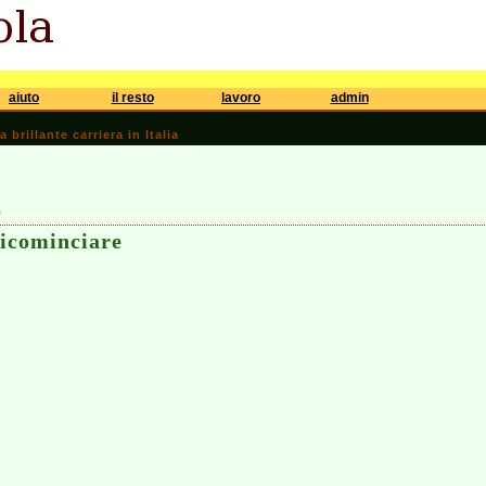
aiuto
il resto
lavoro
admin
brillante carriera in Italia
9
ricominciare