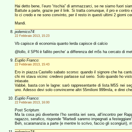
Hai detto bene, l’euro “rischia” di ammazzarci, se ne siamo fuori siam
Battute a parte, grazie per il link. Si tratta comunque, il pro e cont
Io ci credo e ne sono convinto, per il resto in questi ultimi 2 giorni c
Mandi.
polemico74
:
22 Febbraio 2013, 15:23
Vb capisce di economia quanto lerda capisce di calcio
@lollo, il SPN è fallito perche’ a differenza del m5s ha cercato di mett
Euplio Franco
:
22 Febbraio 2013, 15:43
Ero in piazza Castello sabato scorso: quando il signore che ha canta
chi mi stava vicino: credevo parlasse sul serio. Solo quando ho visto
intasate.
Vabbé, basta con le lagne: sarò rappresentante di lista M5S nei segg
uno. Adesso devi solo convincerne altri 55milioni 999mila, e direi che
Euplio Franco
:
22 Febbraio 2013, 16:00
Post Scriptum
Ma la cosa più divertente l’ho sentita ieri sera, all’incontro per Ra
ragazzo, serafico, risponde “Martedì saremo impegnati a festeggiare”
Beh, scaramanzia a parte (e mentre lo scrivo, faccio gli scongiuri), m
polemico74
: