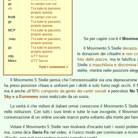
gs
In campo con voi
vb
Tra tutte le passioni,
proprio questa
finelli
In campo con voi
gs
Tra tutte le passioni,
proprio questa
MCP
Tra tutte le passioni,
proprio questa
Se per capire cos’è il
Movimen
.mau.
Tra tutte le passioni,
proprio questa
gs
Tra tutte le passioni,
Il Movimento 5 Stelle
devasta 
proprio questa
le donazioni dei cittadini e
non co
mfp
GTT horror
foto delle piazze
, ma le falsifi
Mirko
GTT horror
Stelle
è maschilista e discrimina
Tutti i commenti
»
elette, mentre nelle posizioni elegg
Il Movimento 5 Stelle pensa che l’omosessualità sia una depravazion
ha preso posizioni chiare e uniformi per i diritti è solo fumo negli occhi. 
ma è anche
all’80% composto da gente dei centri sociali
e pericolosi
No 
Sky
e a
Euronews
sono realizzate da un sosia.
La verità è che milioni di italiani ormai conoscono il Movimento 5 St
nelle istituzioni. Con tutti i suoi limiti e tutte le sue incognite, il Mov
conservazione di un ordine sociale marcio porta soltanto alla morte per fam
Votare il Movimento 5 Stelle non risolverà d’incanto tutti i nostri pro
ma, come dice
Dario Fo
nel video, è l’unico modo per cominciare a ricom
all’ovile, non può nascondere questa semplice verità.