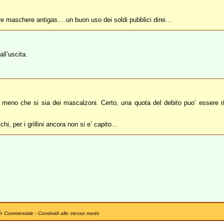
are maschere antigas….un buon uso dei soldi pubblici direi…
ll’uscita.
 a meno che si sia dei mascalzoni. Certo, una quota del debito puo’ essere 
chi, per i grillini ancora non si e’ capito…
e
n Commerciale - Condividi allo stesso modo