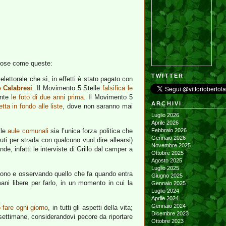
 cose come queste:
TWITTER
elettorale che sì, in effetti è stato pagato con
 Calabresi
. Il Movimento 5 Stelle
falsifica le
ente
le foto di due anni prima
. Il Movimento 5
ARCHIVI
tta in fondo alle liste
, dove non saranno mai
Luglio 2026
Aprile 2026
lle
aule comunali
sia l’unica forza politica che
Febbraio 2026
Gennaio 2026
ti per strada con qualcuno vuol dire allearsi)
Novembre 2025
e, infatti le interviste di Grillo dal camper a
Ottobre 2025
Agosto 2025
Luglio 2025
ngono e osservando quello che fa quando entra
Giugno 2025
mani libere per farlo, in un momento in cui la
Gennaio 2025
Luglio 2024
Aprile 2024
Gennaio 2024
 fare ogni giorno
, in tutti gli aspetti della vita;
Dicembre 2023
settimane, considerandovi pecore da riportare
Ottobre 2023