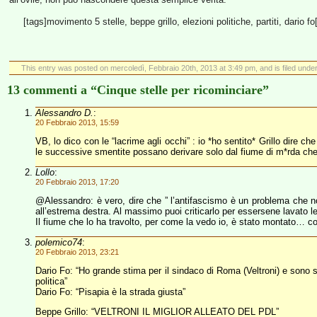
[tags]movimento 5 stelle, beppe grillo, elezioni politiche, partiti, dario fo
This entry was posted on mercoledì, Febbraio 20th, 2013 at 3:49 pm, and is filed unde
13 commenti a “Cinque stelle per ricominciare”
Alessandro D.
:
20 Febbraio 2013, 15:59
VB, lo dico con le “lacrime agli occhi” : io *ho sentito* Grillo dire
le successive smentite possano derivare solo dal fiume di m*rda che 
Lollo
:
20 Febbraio 2013, 17:20
@Alessandro: è vero, dire che ” l’antifascismo è un problema che
all’estrema destra. Al massimo puoi criticarlo per essersene lavato 
Il fiume che lo ha travolto, per come la vedo io, è stato montato… c
polemico74
:
20 Febbraio 2013, 23:21
Dario Fo: “Ho grande stima per il sindaco di Roma (Veltroni) e sono s
politica”
Dario Fo: “Pisapia è la strada giusta”
Beppe Grillo: “VELTRONI IL MIGLIOR ALLEATO DEL PDL”