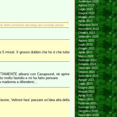
Settembre 2023
Agosto 2023
Luglio 2023
Giugno 2023
Maggio 2023
Aprile 2023
Dicembre 2022
ed. Both comments and pings are currently closed.
Novembre 2022
Ottobre 2022
Settembre 2022
Agosto 2022
Luglio 2022
Giugno 2022
e 5 minuti. Il grosso dubbio che ho è che tutte
Aprile 2022
Marzo 2022
Febbraio 2022
Gennaio 2022
Dicembre 2021
Ottobre 2021
SATTAMENTE allearsi con Casapound, nè aprire
Settembre 2021
o molto fastidio e mi ha fatto pensare.
Agosto 2021
lla madonna a difendersi…
Luglio 2021
Giugno 2021
Maggio 2021
Aprile 2021
Marzo 2021
vore, Veltroni fara’ passare un’idea alta della
Febbraio 2021
Gennaio 2021
Dicembre 2020
Novembre 2020