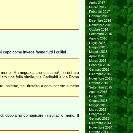
Aprile 2017
Marzo 2017
Febbraio 2017
Gennaio 2017
Dicembre 2016
Novembre 2016
Ottobre 2016
Settembre 2016
Agosto 2016
Luglio 2016
Giugno 2016
l capo come invece fanno tutti i grillini
Maggio 2016
Aprile 2016
Marzo 2016
Febbraio 2016
Gennaio 2016
 morte. Ma ringrazia che ci siamo!, ho detto a
Dicembre 2015
isto una folla simile, via Garibaldi e via Roma
Novembre 2015
Ottobre 2015
are insieme, sei riuscito a convincerne almeno
Settembre 2015
Agosto 2015
Luglio 2015
Giugno 2015
Maggio 2015
Marzo 2015
Febbraio 2015
tedì dobbiamo comunicare i risultati o meno. Il
Gennaio 2015
Dicembre 2014
Novembre 2014
Ottobre 2014