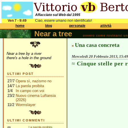
Affacciato sul Web dal 1995
Ven 7 - 9:49
Ciao, essere umano non identificato!
home
blog
personale
attività
Near a tree
ovvero come rovinarsi una 
Una casa concreta
«
Near a tree by a river
Mercoledì 20 Febbraio 2013, 15:4
there's a hole in the ground
Cinque stelle per 
ULTIMI POST
27/7
Opera sì, nazismo no
14/7
La parola proibita
1/4
In campo con voi
23/2
Nuovo cinema Luftansia
(2026)
11/2
Wormslayer
ULTIMI COMMENTI
gs
La parola proibita