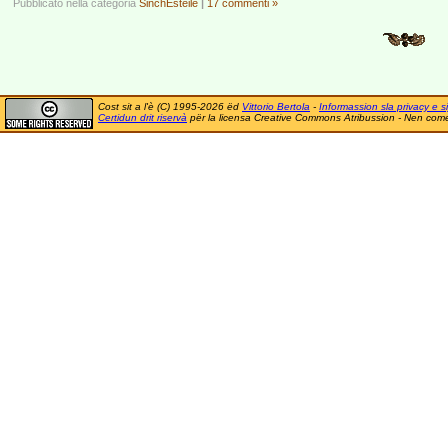
Pubblicato nella categoria
SinchËstèile
|
17 commenti »
Cost sit a l'è (C) 1995-2026 ëd
Vittorio Bertola
-
Informassion sla privacy e si
Certidun drit riservà
për la licensa Creative Commons Atribussion - Nen comer