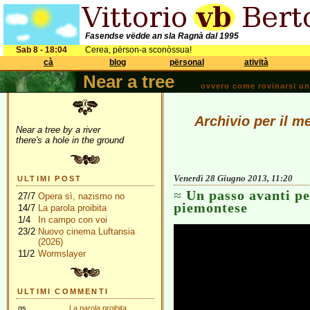
Fasendse vëdde an sla Ragnà dal 1995
Sab 8 - 18:04
Cerea, përson-a sconòssua!
cà
blog
përsonal
atività
Near a tree
ovvero come rovinarsi una 
Archivio per il m
Near a tree by a river
there's a hole in the ground
Venerdì 28 Giugno 2013, 11:20
ULTIMI POST
Un passo avanti pe
27/7
Opera sì, nazismo no
piemontese
14/7
La parola proibita
1/4
In campo con voi
23/2
Nuovo cinema Luftansia
(2026)
11/2
Wormslayer
ULTIMI COMMENTI
gs
La parola proibita