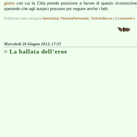
giorno
con cui la Città prende posizione a favore di questo riconoscim
sperando che agli auspici possano poi seguire anche i fatti.
Pubblicato nella categoria
NewGlobal
,
ParlomaPiemonteis
,
TorinoInBocca
|
2 commenti »
Mercoledì 26 Giugno 2013, 17:55
La ballata dell’eroe