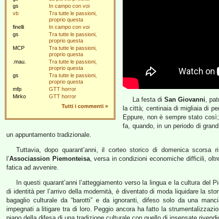
gs
In campo con voi
vb
Tra tutte le passioni,
proprio questa
finelli
In campo con voi
gs
Tra tutte le passioni,
proprio questa
MCP
Tra tutte le passioni,
proprio questa
.mau.
Tra tutte le passioni,
proprio questa
gs
Tra tutte le passioni,
proprio questa
mfp
GTT horror
Mirko
GTT horror
La festa di
San Giovanni
, pa
Tutti i commenti
»
la città; centinaia di migliaia di 
Eppure, non è sempre stato così; l’
fa, quando, in un periodo di grandi
un appuntamento tradizionale.
Tuttavia, dopo quarant’anni, il corteo storico di domenica scorsa ri
l’
Associassion Piemonteisa
, versa in condizioni economiche difficili, o
fatica ad avvenire.
In questi quarant’anni l’atteggiamento verso la lingua e la cultura del
di identità per l’arrivo della modernità, è diventato di moda liquidare la s
bagaglio culturale da “barotti” e da ignoranti, difeso solo da una manci
impegnati a litigare tra di loro. Peggio ancora ha fatto la strumentalizzazi
piano della difesa di una tradizione culturale con quello di insensate rivendi