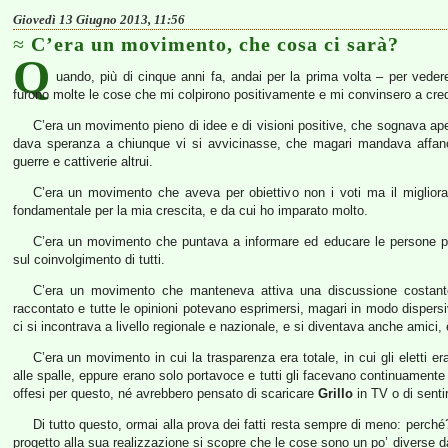
Giovedì 13 Giugno 2013, 11:56
C’era un movimento, che cosa ci sarà?
Q
uando, più di cinque anni fa, andai per la prima volta – per vede
furono molte le cose che mi colpirono positivamente e mi convinsero a cred
C’era un movimento pieno di idee e di visioni positive, che sognava a
dava speranza a chiunque vi si avvicinasse, che magari mandava affanc
guerre e cattiverie altrui.
C’era un movimento che aveva per obiettivo non i voti ma il migliora
fondamentale per la mia crescita, e da cui ho imparato molto.
C’era un movimento che puntava a informare ed educare le persone per
sul coinvolgimento di tutti.
C’era un movimento che manteneva attiva una discussione costante,
raccontato e tutte le opinioni potevano esprimersi, magari in modo dispersi
ci si incontrava a livello regionale e nazionale, e si diventava anche amici, 
C’era un movimento in cui la trasparenza era totale, in cui gli eletti er
alle spalle, eppure erano solo portavoce e tutti gli facevano continuamente
offesi per questo, né avrebbero pensato di scaricare
Grillo
in TV o di sentirs
Di tutto questo, ormai alla prova dei fatti resta sempre di meno: perché
progetto alla sua realizzazione si scopre che le cose sono un po’ diverse d