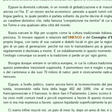
Eppure la diversità culturale, in un mondo di globalizzazione e di massif
ancora ce l’ha. E’ un tesoro anche economico: pensate a quanti turisti vo
lingua gaelica, la quale peraltro è parlata soltanto da poche decine di mig
un carattere distintivo che, nella famosa
“competizione tra territori”
di cui s
tra Torino e una qualsiasi altra città del mondo.
Basta varcare le Alpi per scoprire come la cultura tradizionale italian
preziosa. Si trovano rapporti e relazioni dell’
UNESCO
e del
Consiglio d’
propria lingua, con tanto di sue varianti e dialetti locali in giro per la re
giro di un paio di generazioni: perché noi non lo tramandiamo più ai giov
regolarmente è destinata a morire. E se indubbiamente in questo momento l
l’orologio comunque va avanti e la tradizione si perde un po’ ogni giorno.
Bisogna dunque entrare in un’ottica europea, in cui la cultura tradizio
questo pretendere inesistenti superiorità. Il piemontese non è meglio o peggi
o del cantonese e dei suoi 70 milioni di nativi; però è storicamente radic
nessuno.
Eppure, a livello politico, siamo ancora fermi al riconoscimento del pie
tutela, inserendolo nella lista della legge 482 del 1999, che al mome
francoprovenzale e il francese; lo deve fare il Parlamento. L’anno scors
ha visto molti comuni medi e piccoli esprimersi a favore di questo riconosc
non si era mai espressa a favore, spesso liquidando superficialmente la 
Ci siamo infine riusciti noi; un paio di mesi fa, dopo un anno di iter, 