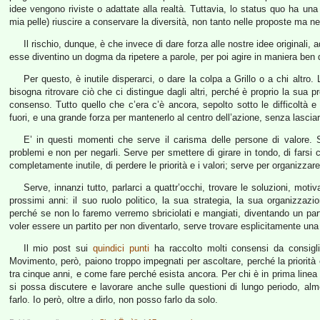
idee vengono riviste o adattate alla realtà. Tuttavia, lo status quo ha una
mia pelle) riuscire a conservare la diversità, non tanto nelle proposte ma n
Il rischio, dunque, è che invece di dare forza alle nostre idee originali,
esse diventino un dogma da ripetere a parole, per poi agire in maniera ben 
Per questo, è inutile disperarci, o dare la colpa a Grillo o a chi altr
bisogna ritrovare ciò che ci distingue dagli altri, perché è proprio la sua p
consenso. Tutto quello che c’era c’è ancora, sepolto sotto le difficoltà e
fuori, e una grande forza per mantenerlo al centro dell’azione, senza lasciar
E’ in questi momenti che serve il carisma delle persone di valore. S
problemi e non per negarli. Serve per smettere di girare in tondo, di farsi 
completamente inutile, di perdere le priorità e i valori; serve per organizzare
Serve, innanzi tutto, parlarci a quattr’occhi, trovare le soluzioni, mo
prossimi anni: il suo ruolo politico, la sua strategia, la sua organizzaz
perché se non lo faremo verremo sbriciolati e mangiati, diventando un p
voler essere un partito per non diventarlo, serve trovare esplicitamente una
Il mio post sui
quindici punti
ha raccolto molti consensi da consiglieri
Movimento, però, paiono troppo impegnati per ascoltare, perché la priorit
tra cinque anni, e come fare perché esista ancora. Per chi è in prima linea
si possa discutere e lavorare anche sulle questioni di lungo periodo, al
farlo. Io però, oltre a dirlo, non posso farlo da solo.