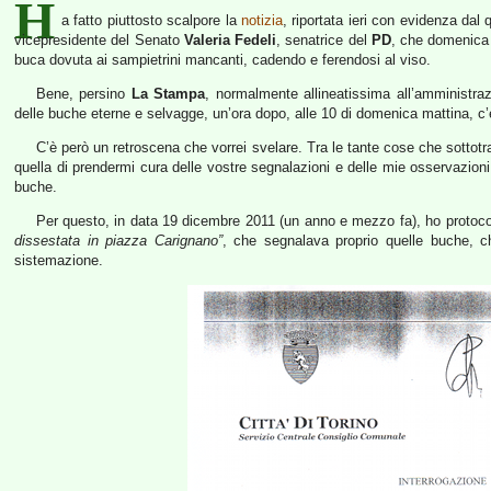
H
a fatto piuttosto scalpore la
notizia
, riportata ieri con evidenza dal
vicepresidente del Senato
Valeria Fedeli
, senatrice del
PD
, che domenica 
buca dovuta ai sampietrini mancanti, cadendo e ferendosi al viso.
Bene, persino
La Stampa
, normalmente allineatissima all’amministra
delle buche eterne e selvagge, un’ora dopo, alle 10 di domenica mattina, c’er
C’è però un retroscena che vorrei svelare. Tra le tante cose che sottotra
quella di prendermi cura delle vostre segnalazioni e delle mie osservazion
buche.
Per questo, in data 19 dicembre 2011 (un anno e mezzo fa), ho protoc
dissestata in piazza Carignano”
, che segnalava proprio quelle buche, ch
sistemazione.