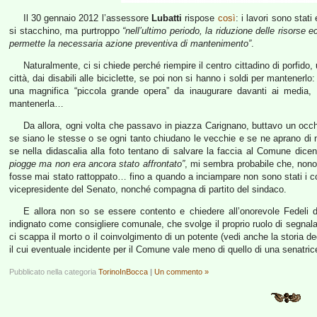
Il 30 gennaio 2012 l’assessore
Lubatti
rispose
così
: i lavori sono stat
si stacchino, ma purtroppo
“nell’ultimo periodo, la riduzione delle risorse
permette la necessaria azione preventiva di mantenimento”
.
Naturalmente, ci si chiede perché riempire il centro cittadino di porfido,
città, dai disabili alle biciclette, se poi non si hanno i soldi per mantenerlo:
una magnifica “piccola grande opera” da inaugurare davanti ai media
mantenerla…
Da allora, ogni volta che passavo in piazza Carignano, buttavo un oc
se siano le stesse o se ogni tanto chiudano le vecchie e se ne aprano di n
se nella didascalia alla foto tentano di salvare la faccia al Comune dic
piogge ma non era ancora stato affrontato”
, mi sembra probabile che, nono
fosse mai stato rattoppato… fino a quando a inciampare non sono stati i com
vicepresidente del Senato, nonché compagna di partito del sindaco.
E allora non so se essere contento e chiedere all’onorevole Fedeli d
indignato come consigliere comunale, che svolge il proprio ruolo di segna
ci scappa il morto o il coinvolgimento di un potente (vedi anche la storia de
il cui eventuale incidente per il Comune vale meno di quello di una senatrice
Pubblicato nella categoria
TorinoInBocca
|
Un commento »