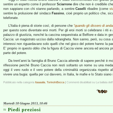
sentire un esperto come il professor
Sciarrone
dire che non è credibile che 
non sappiano con chi stanno parlando, a sentire
Caselli
ribadire (come
st
sentire la prolusione del sindaco
Fassino
, cioé proprio un politico che, si
telefonate.
L’Italia è piena di storie così, di persone che
“quando gli dissero di anda
per questo sono diventate eroi morti. Per gli eroi morti si celebrano i riti 
palazzo di giustizia, nonché la cascina sequestrata ai Belfiore e data in ge
Caccia: un magistrato ucciso dalla ndrangheta. Non sanno, però, su cosa a
interessi non riguardavano solo quelli che nel gioco del potere hanno la par
E’ proprio in questo oblio che la figura di Caccia viene ancora ed ancora pr
parte del potere.
Da trent’anni la famiglia di Bruno Caccia attende di sapere perché è mo
riflessione perché Bruno Caccia non resti soltanto un nome su una medag
oggi il vero ruolo e il vero potere della criminalità organizzata rispett
vivere una bugia: quella per cui davvero, in Italia, le mafie e lo Stato sian
Pubblicato nella categoria
Itaaaalia
,
TorinoInBocca
|
Commenti disabilitati
su La ballata dell
Martedì 18 Giugno 2013, 10:46
Piedi preziosi