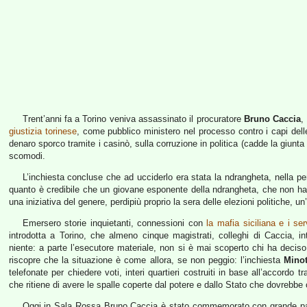
Trent’anni fa a Torino veniva assassinato il procuratore
Bruno Caccia
,
giustizia torinese
, come pubblico ministero nel processo contro i capi del
denaro sporco tramite i casinò, sulla corruzione in politica (cadde la giunt
scomodi.
L’inchiesta concluse che ad ucciderlo era stata la ndrangheta, nella p
quanto è credibile che un giovane esponente della ndrangheta, che non ha
una iniziativa del genere, perdipiù proprio la sera delle elezioni politiche, u
Emersero storie inquietanti, connessioni con
la mafia siciliana e i ser
introdotta a Torino, che almeno cinque magistrati, colleghi di Caccia, in
niente: a parte l’esecutore materiale, non si è mai scoperto chi ha decis
riscopre che la situazione è come allora, se non peggio: l’inchiesta
Mino
telefonate per chiedere voti, interi quartieri costruiti in base all’accordo t
che ritiene di avere le spalle coperte dal potere e dallo Stato che dovrebbe
Oggi in Sala Rossa Bruno Caccia è stato commemorato con grande pa