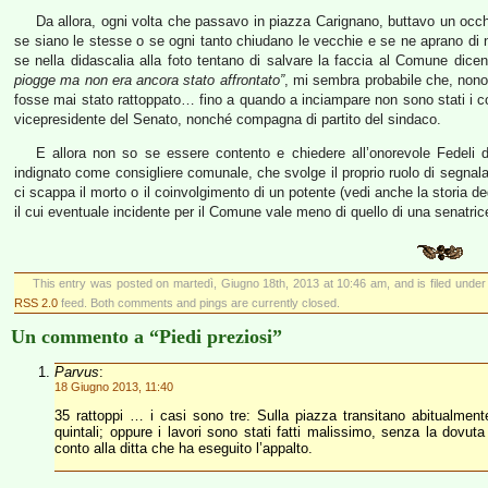
Da allora, ogni volta che passavo in piazza Carignano, buttavo un oc
se siano le stesse o se ogni tanto chiudano le vecchie e se ne aprano di n
se nella didascalia alla foto tentano di salvare la faccia al Comune dic
piogge ma non era ancora stato affrontato”
, mi sembra probabile che, nono
fosse mai stato rattoppato… fino a quando a inciampare non sono stati i com
vicepresidente del Senato, nonché compagna di partito del sindaco.
E allora non so se essere contento e chiedere all’onorevole Fedeli d
indignato come consigliere comunale, che svolge il proprio ruolo di segna
ci scappa il morto o il coinvolgimento di un potente (vedi anche la storia de
il cui eventuale incidente per il Comune vale meno di quello di una senatrice
This entry was posted on martedì, Giugno 18th, 2013 at 10:46 am, and is filed unde
RSS 2.0
feed. Both comments and pings are currently closed.
Un commento a “Piedi preziosi”
Parvus
:
18 Giugno 2013, 11:40
35 rattoppi … i casi sono tre: Sulla piazza transitano abitualmente
quintali; oppure i lavori sono stati fatti malissimo, senza la dovut
conto alla ditta che ha eseguito l’appalto.