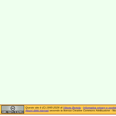
Questo sito è (C) 1995-2026 di
Vittorio Bertola
-
Informativa privacy e cooki
Alcuni diritti riservati
secondo la licenza Creative Commons Attribuzione - No