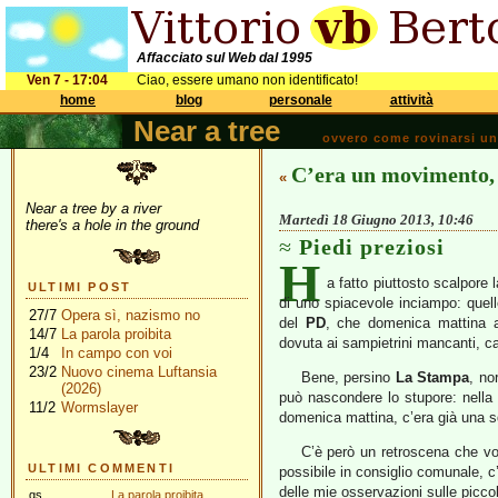
Affacciato sul Web dal 1995
Ven 7 - 17:04
Ciao, essere umano non identificato!
home
blog
personale
attività
Near a tree
ovvero come rovinarsi una 
C’era un movimento, 
«
Near a tree by a river
Martedì 18 Giugno 2013, 10:46
there's a hole in the ground
Piedi preziosi
H
a fatto piuttosto scalpore 
ULTIMI POST
di uno spiacevole inciampo: quel
27/7
Opera sì, nazismo no
del
PD
, che domenica mattina 
14/7
La parola proibita
dovuta ai sampietrini mancanti, c
1/4
In campo con voi
23/2
Nuovo cinema Luftansia
Bene, persino
La Stampa
, no
(2026)
può nascondere lo stupore: nella 
11/2
Wormslayer
domenica mattina, c’era già una squ
C’è però un retroscena che vor
ULTIMI COMMENTI
possibile in consiglio comunale, c
delle mie osservazioni sulle picc
gs
La parola proibita