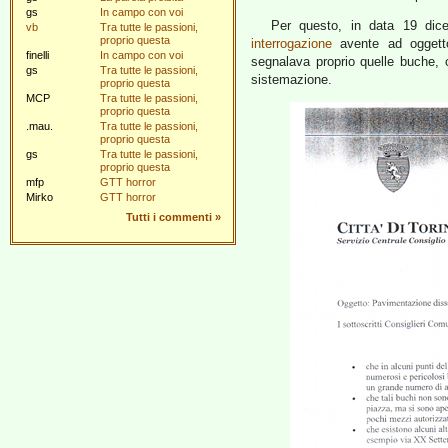
gs
In campo con voi
Per questo, in data 19 dic
vb
Tra tutte le passioni,
proprio questa
interrogazione
avente ad ogget
finelli
In campo con voi
segnalava proprio quelle buche, 
gs
Tra tutte le passioni,
sistemazione.
proprio questa
MCP
Tra tutte le passioni,
proprio questa
.mau.
Tra tutte le passioni,
proprio questa
gs
Tra tutte le passioni,
proprio questa
mfp
GTT horror
Mirko
GTT horror
Tutti i commenti
»